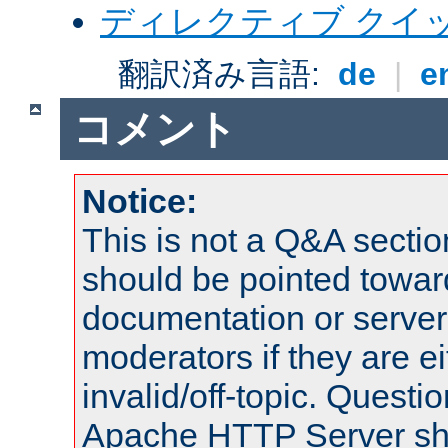
ディレクティブ クイ
翻訳済み言語:
de
|
e
コメント
Notice:
This is not a Q&A sect
should be pointed towar
documentation or serve
moderators if they are 
invalid/off-topic. Quest
Apache HTTP Server shou