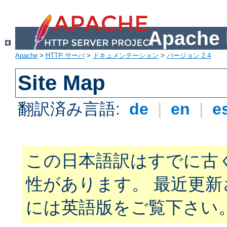
Apach
Apache
>
HTTP サーバ
>
ドキュメンテーション
>
バージョン 2.4
Site Map
翻訳済み言語:
de
|
en
|
e
この日本語訳はすでに古
性があります。 最近更
には英語版をご覧下さい