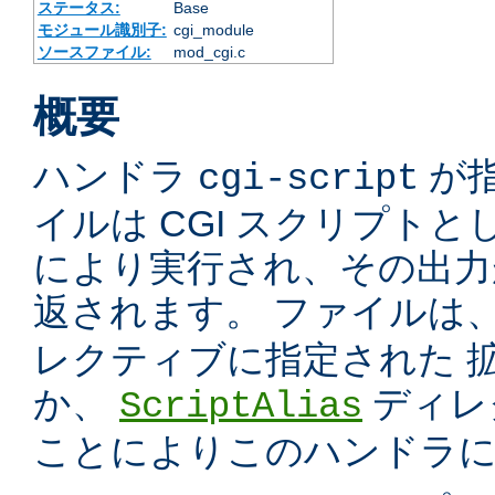
ステータス:
Base
モジュール識別子:
cgi_module
ソースファイル:
mod_cgi.c
概要
ハンドラ
が
cgi-script
イルは CGI スクリプトと
により実行され、その出力
返されます。 ファイルは
レクティブに指定された 
か、
ディレ
ScriptAlias
ことによりこのハンドラ