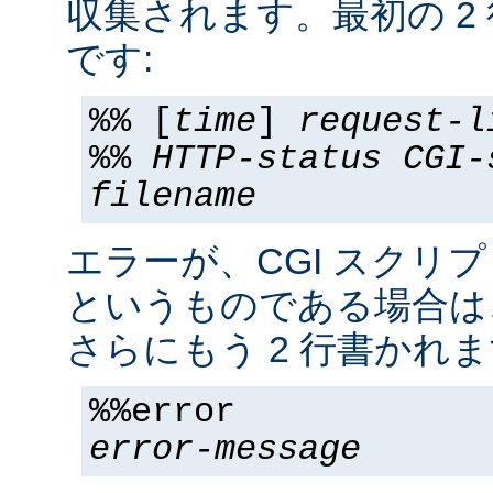
収集されます。最初の 2
です:
%% [
time
]
request-l
%%
HTTP-status
CGI-
filename
エラーが、CGI スクリ
というものである場合は
さらにもう 2 行書かれま
%%error
error-message