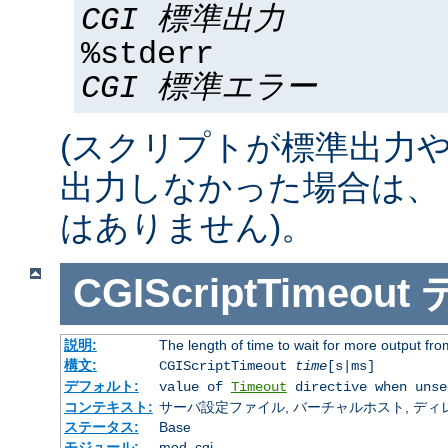
CGI 標準出力
%stderr
CGI 標準エラー
(スクリプトが標準出力
出力しなかった場合は、 %std
はありません)。
CGIScriptTimeout
説明:
The length of time to wait for more output f
構文:
CGIScriptTimeout
time
[s|ms]
デフォルト:
value of
Timeout
directive when unse
コンテキスト:
サーバ設定ファイル, バーチャルホスト, ディレクトリ
ステータス:
Base
モジュール:
mod_cgi