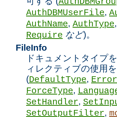
可する (
AuthDBMGrou
,
AuthDBMUserFile
A
,
AuthName
AuthType
など
)。
Require
FileInfo
ドキュメントタイプ
ィレクティブの使用を
(
,
DefaultType
Erro
,
ForceType
Languag
,
SetHandler
SetInp
,
SetOutputFilter
m