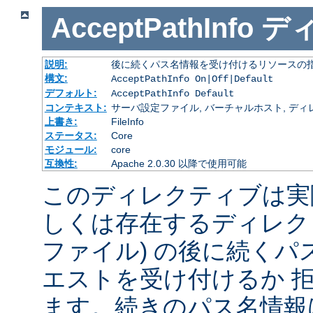
AcceptPathInfo
デ
説明:
後に続くパス名情報を受け付けるリソースの
構文:
AcceptPathInfo On|Off|Default
デフォルト:
AcceptPathInfo Default
コンテキスト:
サーバ設定ファイル, バーチャルホスト, ディレクトリ
上書き:
FileInfo
ステータス:
Core
モジュール:
core
互換性:
Apache 2.0.30 以降で使用可能
このディレクティブは実
しくは存在するディレク
ファイル) の後に続く
エストを受け付けるか 
ます。続きのパス名情報