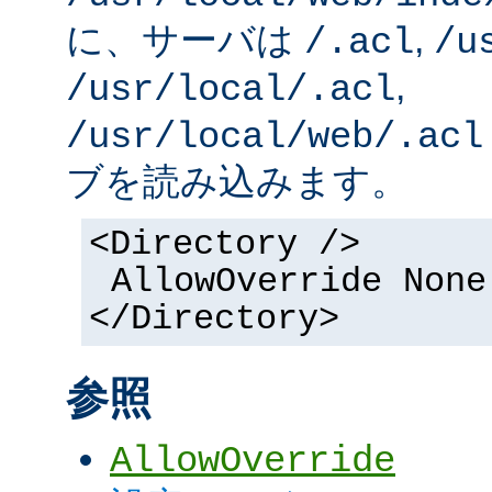
に、サーバは
,
/.acl
/u
,
/usr/local/.acl
/usr/local/web/.acl
ブを読み込みます。
<Directory />
AllowOverride None
</Directory>
参照
AllowOverride