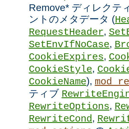
Remove* ディレクテ
ントのメタデータ (
He
,
RequestHeader
Set
,
SetEnvIfNoCase
Br
,
CookieExpires
Coo
,
CookieStyle
Cooki
),
CookieName
mod_r
ティブ
RewriteEngi
,
RewriteOptions
Re
,
RewriteCond
Rewri