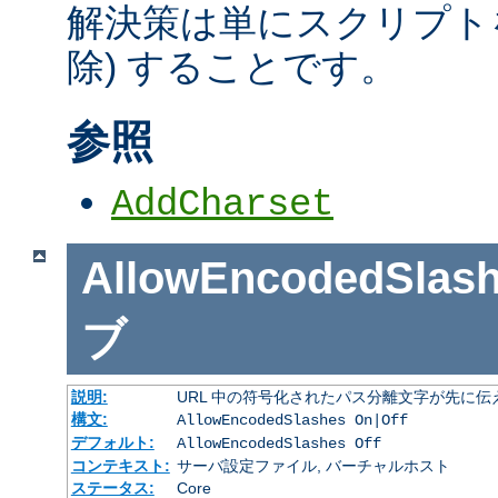
解決策は単にスクリプトを
除) することです。
参照
AddCharset
AllowEncodedSlas
ブ
説明:
URL 中の符号化されたパス分離文字が先に
構文:
AllowEncodedSlashes On|Off
デフォルト:
AllowEncodedSlashes Off
コンテキスト:
サーバ設定ファイル, バーチャルホスト
ステータス:
Core