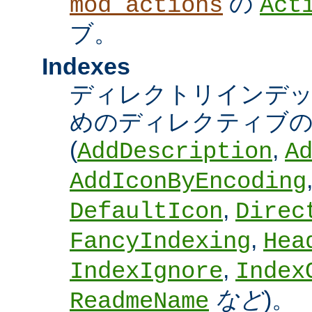
の
mod_actions
Act
ブ。
Indexes
ディレクトリインデ
めのディレクティブの
(
,
AddDescription
A
AddIconByEncoding
,
DefaultIcon
Direc
,
FancyIndexing
Hea
,
IndexIgnore
Index
など
)。
ReadmeName