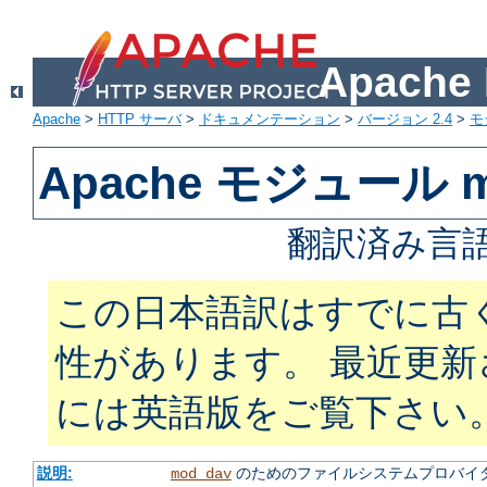
Apach
Apache
>
HTTP サーバ
>
ドキュメンテーション
>
バージョン 2.4
>
モ
Apache モジュール m
翻訳済み言語
この日本語訳はすでに古
性があります。 最近更
には英語版をご覧下さい
説明:
のためのファイルシステムプロバイ
mod_dav