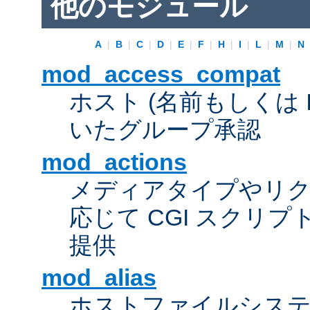
他のモジュール
A
|
B
|
C
|
D
|
E
|
F
|
H
|
I
|
L
|
M
|
N
mod_access_compat
ホスト (名前もしくは 
いたグループ承認
mod_actions
メディアタイプやリ
応じて CGI スクリ
提供
mod_alias
ホストファイルシス