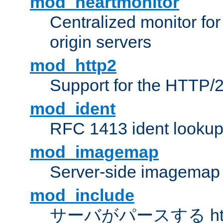
mod_heartmonitor
Centralized monitor fo
origin servers
mod_http2
Support for the HTTP/2
mod_ident
RFC 1413 ident looku
mod_imagemap
Server-side imagemap
mod_include
サーバがパースする ht