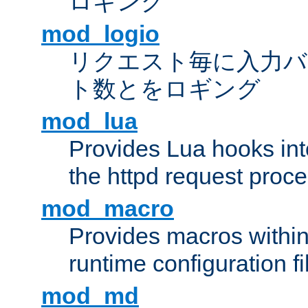
ロギング
mod_logio
リクエスト毎に入力バ
ト数とをロギング
mod_lua
Provides Lua hooks into
the httpd request proc
mod_macro
Provides macros withi
runtime configuration fi
mod_md