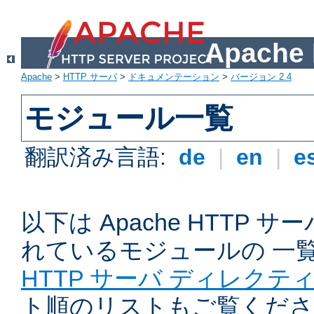
Apach
Apache
>
HTTP サーバ
>
ドキュメンテーション
>
バージョン 2.4
モジュール一覧
翻訳済み言語:
de
|
en
|
e
以下は Apache HTTP
れているモジュールの 一
HTTP サーバ ディレクテ
ト順のリストもご覧くださ