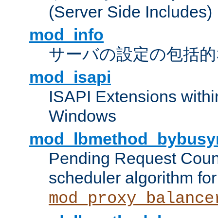
(Server Side Includes)
mod_info
サーバの設定の包括的
mod_isapi
ISAPI Extensions withi
Windows
mod_lbmethod_bybusy
Pending Request Count
scheduler algorithm for
mod_proxy_balance