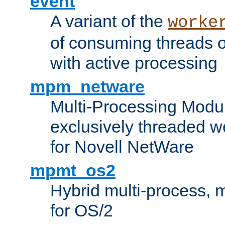
event
A variant of the
worke
of consuming threads o
with active processing
mpm_netware
Multi-Processing Modu
exclusively threaded w
for Novell NetWare
mpmt_os2
Hybrid multi-process,
for OS/2