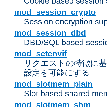
Cookie based session 
mod_session_crypto
Session encryption sup
mod_session_dbd
DBD/SQL based sessio
mod_setenvif
リクエストの特徴に基
設定を可能にする
mod_slotmem_plain
Slot-based shared mem
mod_slotmem_shm