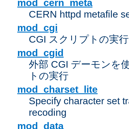
mod_cern_meta
CERN httpd metafile s
mod_cgi
CGI スクリプトの実行
mod_cgid
外部 CGI デーモンを使
トの実行
mod_charset_lite
Specify character set tr
recoding
mod_data