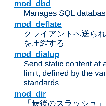
mod_dbd
Manages SQL database
mod_deflate
クライアントへ送ら
を圧縮する
mod_dialup
Send static content at 
limit, defined by the v
standards
mod_dir
「最後のスラッシュ」