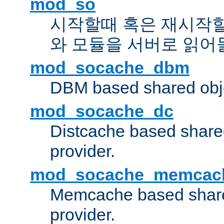
mod_so
시작할때 혹은 재시작
와 모듈을 서버로 읽어
mod_socache_dbm
DBM based shared obje
mod_socache_dc
Distcache based share
provider.
mod_socache_memcac
Memcache based share
provider.