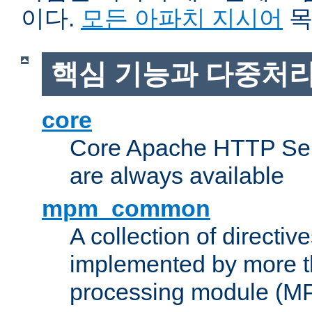
이다.
모든 아파치 지시어
목
핵심 기능과 다중처리
core
Core Apache HTTP Serv
are always available
mpm_common
A collection of directive
implemented by more t
processing module (M