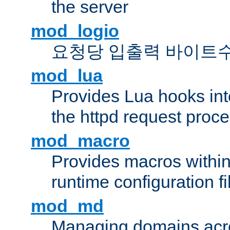
the server
mod_logio
요청당 입출력 바이트
mod_lua
Provides Lua hooks into
the httpd request proc
mod_macro
Provides macros withi
runtime configuration fi
mod_md
Managing domains acros