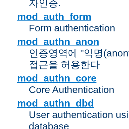
자인증.
mod_auth_form
Form authentication
mod_authn_anon
인증영역에 "익명(anon
접근을 허용한다
mod_authn_core
Core Authentication
mod_authn_dbd
User authentication u
database