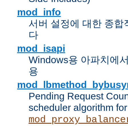
mod_info
서버 설정에 대한 종합
다
mod_isapi
Windows용 아파치에서 IS
용
mod_lbmethod_bybusy
Pending Request Count
scheduler algorithm for
mod_proxy_balance