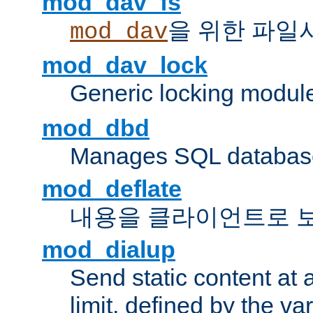
mod_dav_fs
을 위한 파일
mod_dav
mod_dav_lock
Generic locking modul
mod_dbd
Manages SQL database
mod_deflate
내용을 클라이언트로 
mod_dialup
Send static content at 
limit, defined by the v