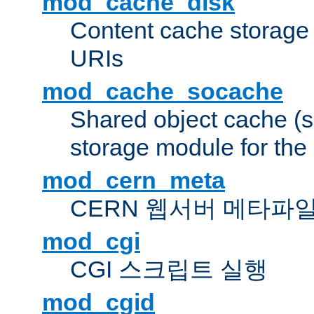
mod_cache_disk
Content cache storage
URIs
mod_cache_socache
Shared object cache (
storage module for the 
mod_cern_meta
CERN 웹서버 메타파
mod_cgi
CGI 스크립트 실행
mod_cgid