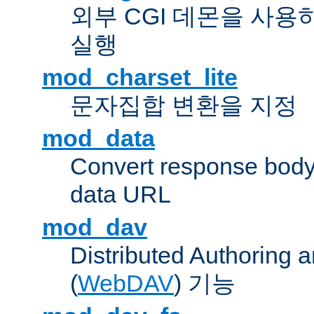
외부 CGI 데몬을 사용
실행
mod_charset_lite
문자집합 변환을 지정
mod_data
Convert response bod
data URL
mod_dav
Distributed Authoring 
(
WebDAV
) 기능