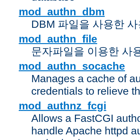
mod_authn_dbm
DBM 파일을 사용한 
mod_authn_file
문자파일을 이용한 사
mod_authn_socache
Manages a cache of au
credentials to relieve 
mod_authnz_fcgi
Allows a FastCGI author
handle Apache httpd au