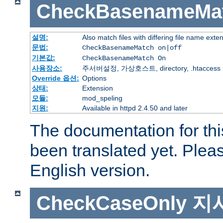
CheckBasenameMa
설명:
Also match files with differing file name exte
문법:
CheckBasenameMatch on|off
기본값:
CheckBasenameMatch On
사용장소:
주서버설정, 가상호스트, directory, .htaccess
Override 옵션:
Options
상태:
Extension
모듈:
mod_speling
지원:
Available in httpd 2.4.50 and later
The documentation for thi
been translated yet. Plea
English version.
CheckCaseOnly
지