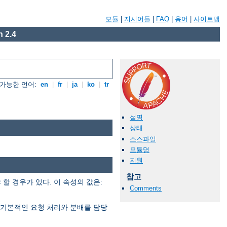
모듈
|
지시어들
|
FAQ
|
용어
|
사이트맵
 2.4
가능한 언어:
en
|
fr
|
ja
|
ko
|
tr
설명
상태
소스파일
모듈명
지원
참고
 경우가 있다. 이 속성의 값은:
Comments
은 기본적인 요청 처리와 분배를 담당