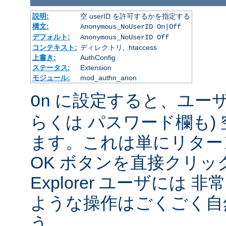
説明:
空 userID を許可するかを指定する
構文:
Anonymous_NoUserID On|Off
デフォルト:
Anonymous_NoUserID Off
コンテキスト:
ディレクトリ, .htaccess
上書き:
AuthConfig
ステータス:
Extension
モジュール:
mod_authn_anon
に設定すると、ユーザは 
On
らくは パスワード欄も)
ます。これは単にリター
OK ボタンを直接クリック
Explorer ユーザには
ような操作はごくごく自
う。