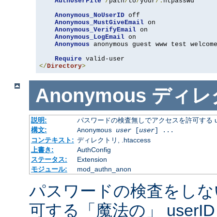
AuthUserFile
/
path
/
to
/
your
/.
htpasswd

Anonymous_NoUserID
 off

Anonymous_MustGiveEmail
 on

Anonymous_VerifyEmail
 on

Anonymous_LogEmail
 on

Anonymous
 anonymous guest www test welcome
Require
</
Directory
>
Anonymous
ディレ
説明:
パスワードの検査無しでアクセスを許可する us
構文:
Anonymous
user
[
user
] ...
コンテキスト:
ディレクトリ, .htaccess
上書き:
AuthConfig
ステータス:
Extension
モジュール:
mod_authn_anon
パスワードの検査をしな
可する「魔法の」 userI