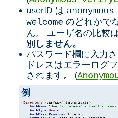
userID は
anonymous
のどれかで
welcome
ん。 ユーザ名の比較
別
しません。
パスワード欄に入力さ
ドレスはエラーログフ
されます。 (
Anonymo
例
<
Directory
/
var
/
www
/
html
/
private
>
AuthName
"Use 'anonymous' & Email address
AuthType
Basic
AuthBasicProvider
 file anon
