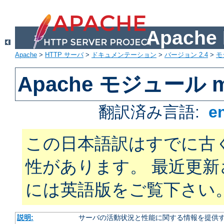
Apach
Apache
>
HTTP サーバ
>
ドキュメンテーション
>
バージョン 2.4
>
モ
Apache モジュール mo
翻訳済み言語:
e
この日本語訳はすでに古
性があります。 最近更
には英語版をご覧下さい
説明:
サーバの活動状況と性能に関する情報を提供