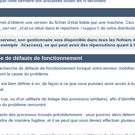
que cette dernière soit actualisée toutes les N secondes.
et d'obtenir une version du fichier d'état lisible par une machine. Ceci
situé dans le répertoire
de votre distribu
_server_status
/support
 serveur, son gestionnaire sera disponible dans
tous
les fichiers 
 exemple
), ce qui peut avoir des répercutions quant à l
.htaccess
che de défauts de fonctionnement
 recherche de défauts de fonctionnement lorsque votre serveur mobilise
sont la cause du problème.
est bien définie à on, de façon à ce que vous puissiez avoir accès à t
ad.
e
, ou d'un utilitaire de listage des processus similaire), afin d'identi
top
n du problème rencontré.
fiants des processus trouvés précédemment ; vous pourrez alors détermi
tre de manière fugitive, et il se peut que vous deviez effectuer plusieu