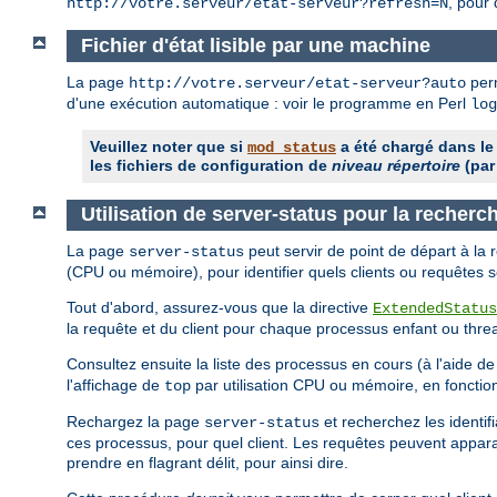
, pour 
http://votre.serveur/etat-serveur?refresh=N
Fichier d'état lisible par une machine
La page
perm
http://votre.serveur/etat-serveur?auto
d'une exécution automatique : voir le programme en Perl
log
Veuillez noter que si
a été chargé dans le
mod_status
les fichiers de configuration de
niveau répertoire
(par
Utilisation de server-status pour la recher
La page
peut servir de point de départ à la
server-status
(CPU ou mémoire), pour identifier quels clients ou requêtes 
Tout d'abord, assurez-vous que la directive
ExtendedStatus
la requête et du client pour chaque processus enfant ou thre
Consultez ensuite la liste des processus en cours (à l'aide d
l'affichage de
par utilisation CPU ou mémoire, en fonctio
top
Rechargez la page
et recherchez les identi
server-status
ces processus, pour quel client. Les requêtes peuvent apparaî
prendre en flagrant délit, pour ainsi dire.