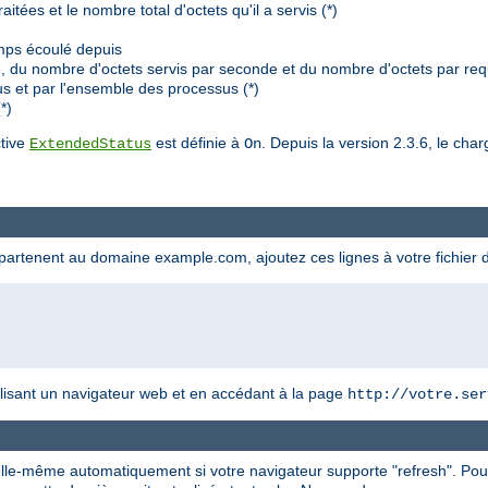
tées et le nombre total d'octets qu'il a servis (*)
mps écoulé depuis
du nombre d'octets servis par seconde et du nombre d'octets par requ
s et par l'ensemble des processus (*)
*)
ctive
est définie à
. Depuis la version 2.3.6, le ch
ExtendedStatus
On
appartenent au domaine example.com, ajoutez ces lignes à votre fichier 
utilisant un navigateur web et en accédant à la page
http://votre.ser
 elle-même automatiquement si votre navigateur supporte "refresh". Pou