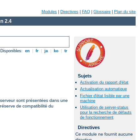
Modules
|
Directives
|
FAQ
|
Glossaire
|
Plan du site
n 2.4
Disponibles:
en
|
fr
|
ja
|
ko
|
tr
Sujets
Activation du rapport d'état
Actualisation automatique
Fichier d'état lisible par une
u serveur sont présentées dans une
machine
réserve de compatibilité du
Utilisation de server-status
pour la recherche de défauts
de fonctionnement
Directives
Ce module ne fournit aucune
directive.