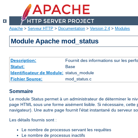
Apache
>
Serveur HTTP
>
Documentation
>
Version 2.4
>
Modules
Module Apache mod_status
Description:
Fournit des informations sur les perfo
Statut:
Base
Identificateur de Module:
status_module
Fichier Source:
mod_status.c
Sommaire
Le module Status permet à un administrateur de déterminer le ni
page HTML sous une forme aisément lisible. Si nécessaire, cette 
navigateur). Une autre page fournit l'état instantané du serveur so
Les détails fournis sont :
Le nombre de processus servant les requêtes
Le nombre de processus inactifs