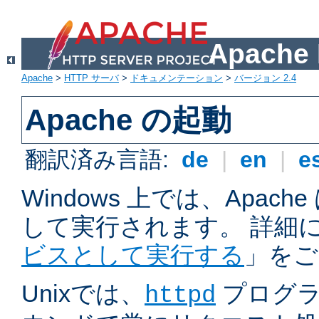
Apach
Apache
>
HTTP サーバ
>
ドキュメンテーション
>
バージョン 2.4
Apache の起動
翻訳済み言語:
de
|
en
|
e
Windows 上では、Apac
して実行されます。 詳細
ビスとして実行する
」をご
Unixでは、
プログラ
httpd