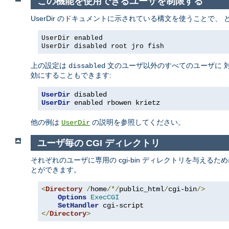
この機能を使用できるユーザを制限する
UserDir のドキュメントに示されている構文を使うことで
UserDir enabled
UserDir disabled root jro fish
上の設定は
文のユーザ以外のすべてのユーザに 対
dissabled
効にすることもできます:
UserDir
 disabled
UserDir
 enabled rbowen krietz
他の例は
の説明を参照してください。
UserDir
ユーザ毎の CGI ディレクトリ
それぞれのユーザに専用の cgi-bin ディレクトリを与えるた
とができます。
<
Directory
/
home
/*/
public_html
/
cgi-bin
/>
Options
ExecCGI
SetHandler
</
Directory
>