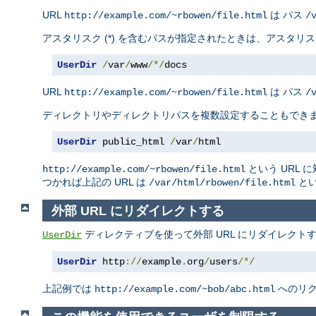
URL
は パス
http://example.com/~rbowen/file.html
/
アスタリスク (*) を含むパスが指定されたときは、アスタ
UserDir
/
var
/
www
/*/
docs
URL
は パス
http://example.com/~rbowen/file.html
/
ディレクトリやディレクトリパスを複数設定することもでき
UserDir
 public_html 
/
var
/
html
という URL 
http://example.com/~rbowen/file.html
つかれば上記の URL は
とい
/var/html/rbowen/file.html
外部 URL にリダイレクトする
ディレクティブを使って外部 URL にリダイレクト
UserDir
UserDir
 http
://
example
.
org
/
users
/*/
上記例では
へのリ
http://example.com/~bob/abc.html