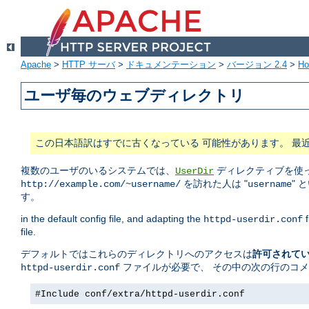
Apache
>
HTTP サーバ
>
ドキュメンテーション
>
バージョン 2.4
>
H
ユーザ毎のウェブディレクトリ
この日本語訳はすでに古くなっている 可能性があります。 最
複数のユーザのいるシステムでは、
ディレクティブを使っ
UserDir
を訪れた人は "
" 
http://example.com/~username/
username
す。
in the default config file, and adapting the
f
httpd-userdir.conf
file.
デフォルトではこれらのディレクトリへのアクセスは
許可されて
ファイルが必要で、 その中の次の行のコ
httpd-userdir.conf
#Include conf/extra/httpd-userdir.conf