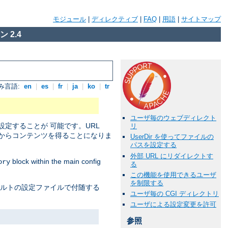
モジュール
|
ディレクティブ
|
FAQ
|
用語
|
サイトマップ
 2.4
み言語:
en
|
es
|
fr
|
ja
|
ko
|
tr
ユーザ毎のウェブディレクト
定することが 可能です。URL
リ
からコンテンツを得ることになりま
UserDir を使ってファイルの
パスを設定する
外部 URL にリダイレクトす
block within the main config
ory
る
この機能を使用できるユーザ
を制限する
ォルトの設定ファイルで付随する
ユーザ毎の CGI ディレクトリ
ユーザによる設定変更を許可
参照