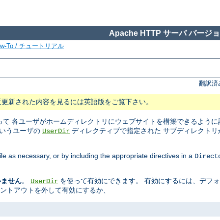
Apache HTTP サーバ バージョン
ow-To / チュートリアル
翻訳済
近更新された内容を見るには英語版をご覧下さい。
て 各ユーザがホームディレクトリにウェブサイトを構築できるように設
というユーザの
ディレクティブで指定された サブディレクトリ
UserDir
ile as necessary, or by including the appropriate directives in a
Direct
いません
。
を使って有効にできます。 有効にするには、デフ
UserDir
メントアウトを外して有効にするか、