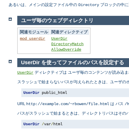
あるいは、メインの設定ファイル中の
ブロックの中に
Directory
ユーザ毎のウェブディレクトリ
関連モジュール
関連ディレクティブ
mod_userdir
UserDir
DirectoryMatch
AllowOverride
UserDir を使ってファイルのパスを設定する
ディレクティブは ユーザ毎のコンテンツが読み込ま
UserDir
スラッシュで始まらないパスが与えられたときは、ユーザのホ
UserDir
 public_html
URL
は パス
http://example.com/~rbowen/file.html
/
パスがスラッシュで始まるときは、ディレクトリパスはそのパ
UserDir
/
var
/
html