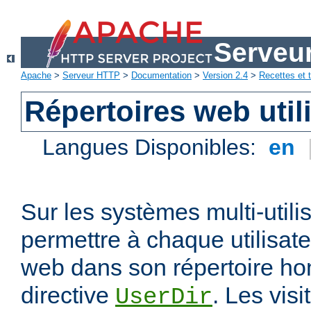
Serveu
Apache
>
Serveur HTTP
>
Documentation
>
Version 2.4
>
Recettes et t
Répertoires web util
Langues Disponibles:
en
Sur les systèmes multi-utili
permettre à chaque utilisate
web dans son répertoire hom
directive
. Les vis
UserDir