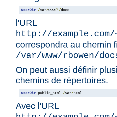
UserDir
/
var
/
www
/*/
docs
l'URL
http://example.com/
correspondra au chemin f
/var/www/rbowen/doc
On peut aussi définir plus
chemins de répertoires.
UserDir
 public_html 
/
var
/
html
Avec l'URL