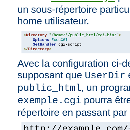
un sous-répertoire particul
home utilisateur.
<
Directory
"/home/*/public_html/cgi-bin/"
>
Options
ExecCGI
SetHandler
</
Directory
>
Avec la configuration ci-d
supposant que
e
UserDir
, un prog
public_html
pourra êtr
exemple.cgi
répertoire en passant par 
http://example.com/