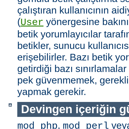
çalıştıran kullanıcının aidi
(
yönergesine bakını
User
betik yorumlayıcılar tarafı
betikler, sunucu kullanıcıs
erişebilirler. Bazı betik yo
getirdiği bazı sınırlamala
pek güvenmemek, gerekli 
yapmak gerekir.
Devingen içeriğin g
,
vey
mod_php
mod_perl