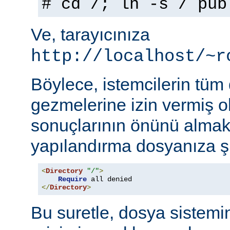
# cd /; ln -s / pub
Ve, tarayıcınıza
http://localhost/~r
Böylece, istemcilerin tüm
gezmelerine izin vermiş o
sonuçlarının önünü almak
yapılandırma dosyanıza şu
<
Directory
"/"
>
Require
</
Directory
>
Bu suretle, dosya sistemi