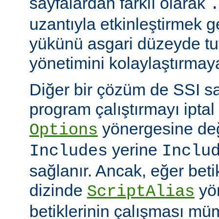
sayfalardan farklı olarak
uzantıyla etkinleştirmek g
yükünü asgari düzeyde tu
yönetimini kolaylaştırmaya
Diğer bir çözüm de SSI sa
program çalıştırmayı iptal
yönergesine değ
Options
yerine
Includes
Inclu
sağlanır. Ancak, eğer bet
dizinde
yö
ScriptAlias
betiklerinin çalışması mü