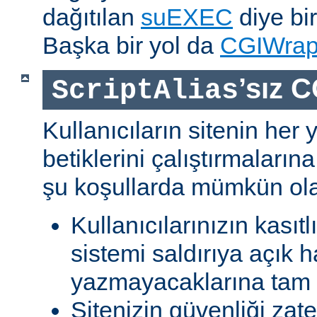
dağıtılan
suEXEC
diye bir
Başka bir yol da
CGIWra
’sız C
ScriptAlias
Kullanıcıların sitenin her
betiklerini çalıştırmaları
şu koşullarda mümkün olab
Kullanıcılarınızın kasıtl
sistemi saldırıya açık h
yazmayacaklarına tam g
Sitenizin güvenliği zat