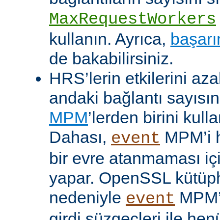
MaxRequestWorkers
kullanın. Ayrıca,
başarı
de bakabilirsiniz.
HRS’lerin etkilerini aza
andaki bağlantı sayısını
MPM
’lerden birini kulla
Dahası,
MPM’i h
event
bir evre atanmaması iç
yapar. OpenSSL kütüp
nedeniyle
MPM’
event
girdi süzgeçleri ile hen