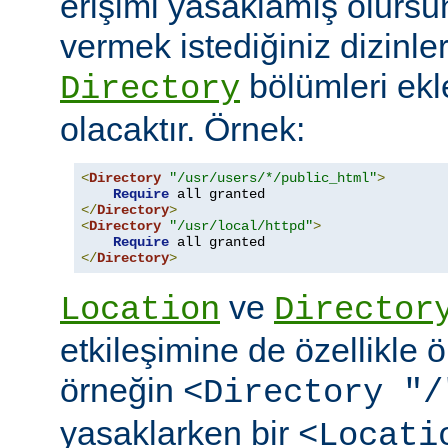
erişimi yasaklamış olursu
vermek istediğiniz dizinle
bölümleri ekl
Directory
olacaktır. Örnek:
<
Directory
"/usr/users/*/public_html"
>
Require
</
Directory
>
<
Directory
"/usr/local/httpd"
>
Require
</
Directory
>
ve
Location
Director
etkileşimine de özellikle 
örneğin
<Directory "/
yasaklarken bir
<Locati