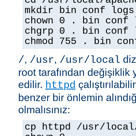
cd /usr/local/apach
mkdir bin conf logs
chown 0 . bin conf 
chgrp 0 . bin conf 
chmod 755 . bin con
,
,
diz
/
/usr
/usr/local
root tarafından değişiklik
edilir.
çalıştırılabil
httpd
benzer bir önlemin alınd
olmalısınız:
cp httpd /usr/local