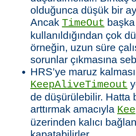
olduğunca düşük bir aya
Ancak
başka 
TimeOut
kullanıldığından çok dü
örneğin, uzun süre çal
sorunlar çıkmasına sebe
HRS’ye maruz kalması o
y
KeepAliveTimeout
de düşürülebilir. Hatta 
arttırmak amacıyla
Kee
üzerinden kalıcı bağla
kapatabilirler.