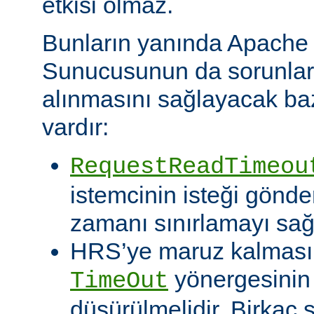
etkisi olmaz.
Bunların yanında Apach
Sunucusunun da sorunları 
alınmasını sağlayacak baz
vardır:
RequestReadTimeou
istemcinin isteği gönde
zamanı sınırlamayı sağ
HRS’ye maruz kalması o
yönergesinin
TimeOut
düşürülmelidir. Birkaç