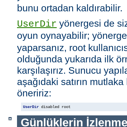
bunu ortadan kaldırabilir.
yönergesi de si
UserDir
oyun oynayabilir; yönerg
yaparsanız, root kullanıc
olduğunda yukarıda ilk ör
karşılaşırız. Sunucu yap
aşağıdaki satırın mutlaka
öneririz:
UserDir
 disabled root
Günlüklerin İzlenme