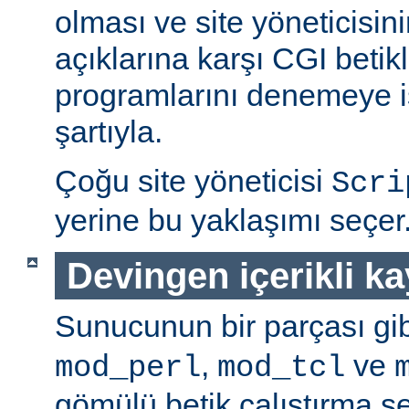
olması ve site yöneticisin
açıklarına karşı CGI betikl
programlarını denemeye is
şartıyla.
Çoğu site yöneticisi
Scri
yerine bu yaklaşımı seçer
Devingen içerikli k
Sunucunun bir parçası gib
,
ve
mod_perl
mod_tcl
gömülü betik çalıştırma 