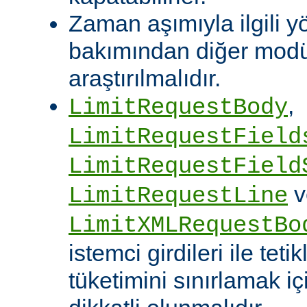
Zaman aşımıyla ilgili y
bakımından diğer modü
araştırılmalıdır.
,
LimitRequestBody
LimitRequestField
LimitRequestField
v
LimitRequestLine
LimitXMLRequestBo
istemci girdileri ile te
tüketimini sınırlamak iç