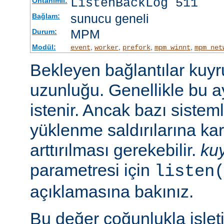
ListenBackLog 511
Öntanımlı:
sunucu geneli
Bağlam:
MPM
Durum:
Modül:
,
,
,
,
event
worker
prefork
mpm_winnt
mpm_net
Bekleyen bağlantılar kuy
uzunluğu. Genellikle bu a
istenir. Ancak bazı sist
yüklenme saldırılarına ka
arttırılması gerekebilir.
ku
parametresi için
listen
açıklamasına bakınız.
Bu değer çoğunlukla işlet