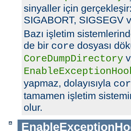
sinyaller için gerçekleş
SIGABORT, SIGSEGV v
Bazı işletim sistemlerin
de bir
dosyası dök
core
v
CoreDumpDirectory
EnableExceptionHoo
yapmaz, dolayısıyla
cor
tamamen işletim sistemin
olur.
EnableExceptionHo