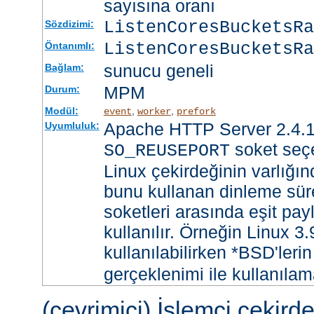
sayısına oranı
ListenCoresBucketsR
Sözdizimi:
ListenCoresBucketsRa
Öntanımlı:
sunucu geneli
Bağlam:
MPM
Durum:
Modül:
,
,
event
worker
prefork
Apache HTTP Server 2.4.1
Uyumluluk:
soket seçe
SO_REUSEPORT
Linux çekirdeğinin varlığın
bunu kullanan dinleme süre
soketleri arasında eşit payl
kullanılır. Örneğin Linux 3
kullanılabilirken *BSD'leri
gerçeklenimi ile kullanılam
(çevrimiçi) İşlemci çekird