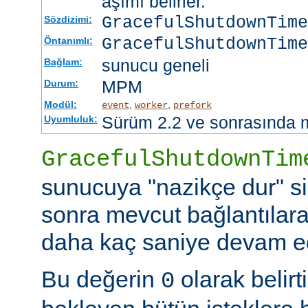
aşımı belirler.
GracefulShutdownTim
Sözdizimi:
GracefulShutdownTime
Öntanımlı:
sunucu geneli
Bağlam:
MPM
Durum:
Modül:
,
,
event
worker
prefork
Sürüm 2.2 ve sonrasında 
Uyumluluk:
GracefulShutdownTim
sunucuya "nazikçe dur" si
sonra mevcut bağlantılar
daha kaç saniye devam ede
Bu değerin
olarak belir
0