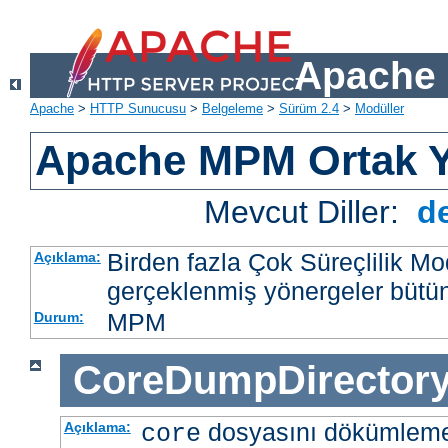
Apache 
Apache
>
HTTP Sunucusu
>
Belgeleme
>
Sürüm 2.4
>
Modüller
Apache MPM Ortak Y
Mevcut Diller:
d
Birden fazla Çok Süreçlilik M
Açıklama:
gerçeklenmiş yönergeler bütü
MPM
Durum:
CoreDumpDirector
dosyasını dökümlem
Açıklama:
core