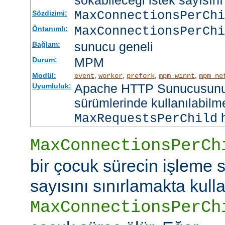
sokabileceği istek sayısını 
MaxConnectionsPerCh
Sözdizimi:
MaxConnectionsPerChi
Öntanımlı:
sunucu geneli
Bağlam:
MPM
Durum:
Modül:
,
,
,
,
event
worker
prefork
mpm_winnt
mpm_ne
Apache HTTP Sunucusunun
Uyumluluk:
sürümlerinde kullanılabilme
h
MaxRequestsPerChild
MaxConnectionsPerCh
bir çocuk sürecin işleme s
sayısını sınırlamakta kullan
MaxConnectionsPerCh