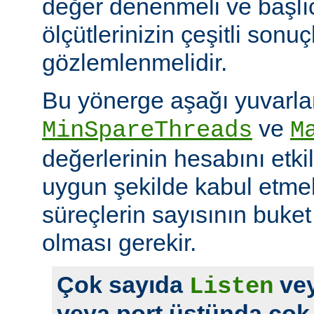
değer denenmeli ve başlı
ölçütlerinizin çeşitli sonuçl
gözlemlenmelidir.
Bu yönerge aşağı yuvarl
ve
MinSpareThreads
M
değerlerinin hesabını etkil
uygun şekilde kabul etme
süreçlerin sayısının buket 
olması gerekir.
Çok sayıda
vey
Listen
veya port üstünda çok