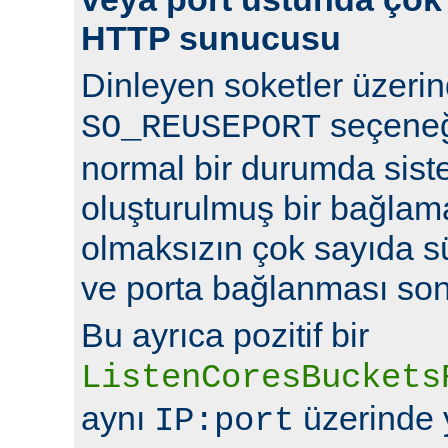
HTTP sunucusu
Dinleyen soketler üzeri
seçeneğ
SO_REUSEPORT
normal bir durumda sist
oluşturulmuş bir bağlam
olmaksızın çok sayıda s
ve porta bağlanması so
Bu ayrıca pozitif bir
ListenCoresBuckets
aynı
üzerinde y
IP:port