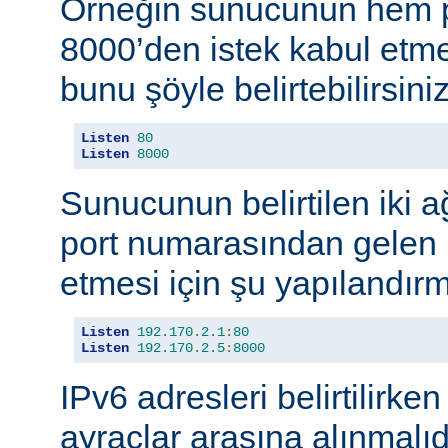
Örneğin sunucunun hem p
8000’den istek kabul etmes
bunu şöyle belirtebilirsiniz
Listen
80
Listen
8000
Sunucunun belirtilen iki 
port numarasından gelen b
etmesi için şu yapılandırma
Listen
192.170
.
2.1
:
80
Listen
192.170
.
2.5
:
8000
IPv6 adresleri belirtilirken
ayraçlar arasına alınmalıd