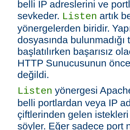
belli IP adreslerini ve por
sevkeder.
artık be
Listen
yönergelerden biridir. Ya
dosyasında bulunmadığı 
başlatılırken başarısız ol
HTTP Sunucusunun öncek
değildi.
yönergesi Apache
Listen
belli portlardan veya IP ad
çiftlerinden gelen istekler
söyler. Eğer sadece port