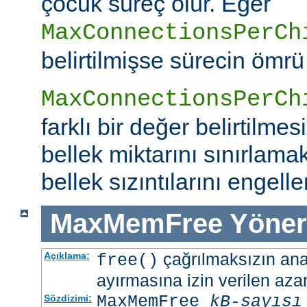
çocuk süreç ölür. Eğer
MaxConnectionsPerCh
belirtilmişse sürecin ömrü
MaxConnectionsPerCh
farklı bir değer belirtilme
bellek miktarını sınırlamak
bellek sızıntılarını engeller
MaxMemFree
Yöner
çağrılmaksızın ana 
Açıklama:
free()
ayırmasına izin verilen azam
MaxMemFree
kB-sayısı
Sözdizimi: