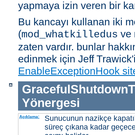
yapmaya izin veren bir kan
Bu kancayı kullanan iki m
(
ve
mod_whatkilledus
zaten vardır. bunlar hakkı
edinmek için Jeff Trawick'
EnableExceptionHook sit
GracefulShutdownT
Yönergesi
Sunucunun nazikçe kapatı
Açıklama:
süreç çıkana kadar geçece