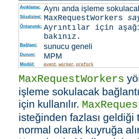
Aynı anda işleme sokulacak
Açıklama:
MaxRequestWorkers
sa
Sözdizimi:
Ayrıntılar için aşağ
Öntanımlı:
bakınız.
sunucu geneli
Bağlam:
MPM
Durum:
Modül:
,
,
event
worker
prefork
yö
MaxRequestWorkers
işleme sokulacak bağlantı
için kullanılır.
MaxReques
isteğinden fazlası geldiği 
normal olarak kuyruğa alını