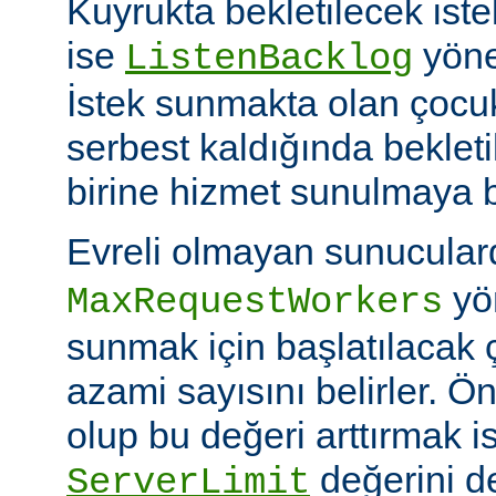
Kuyrukta bekletilecek iste
ise
yöner
ListenBacklog
İstek sunmakta olan çocuk
serbest kaldığında bekleti
birine hizmet sunulmaya b
Evreli olmayan sunucular
yön
MaxRequestWorkers
sunmak için başlatılacak 
azami sayısını belirler. Ö
olup bu değeri arttırmak i
değerini de
ServerLimit