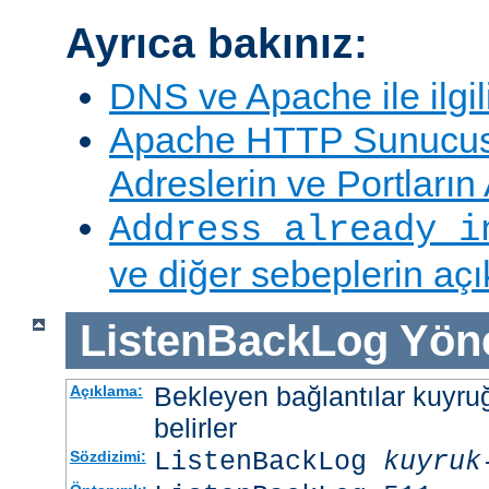
Ayrıca bakınız:
DNS ve Apache ile ilgil
Apache HTTP Sunucus
Adreslerin ve Portları
Address already i
ve diğer sebeplerin aç
ListenBackLog
Yön
Bekleyen bağlantılar kuyr
Açıklama:
belirler
ListenBackLog
kuyruk
Sözdizimi: