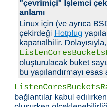
"çevrimiçi" İşlemci çek
anlamı
Linux için (ve ayrıca BSD
çekirdeği
Hotplug
yapılan
kapatıalbilir. Dolayısıyla,
ListenCoresBuckets
oluşturulacak buket say
bu yapılandırmayı esas a
ListenCoresBucketsR
bağlantılar kabul edilirke
oluşurken ölçeklenebilirliği