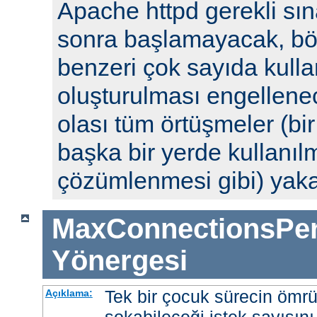
Apache httpd gerekli sın
sonra başlamayacak, böyl
benzeri çok sayıda kulla
oluşturulması engellenec
olası tüm örtüşmeler (bi
başka bir yerde kullanılm
çözümlenmesi gibi) yak
MaxConnectionsPer
Yönergesi
Tek bir çocuk sürecin ömr
Açıklama: