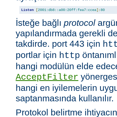
Listen
[
2001:db8::a00:20ff:fea7:ccea
]:
80
İsteğe bağlı
protocol
argü
yapılandırmada gerekli deği
takdirde. port 443 için
ht
portlar için
öntanımlıd
http
hangi modülün elde edec
yönergesi
AcceptFilter
hangi en iyilemelerin uyg
saptanmasında kullanılır.
Protokol belirtme ihtiyacı