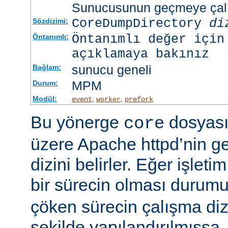
Sunucusunun geçmeye çalış
CoreDumpDirectory
di
Sözdizimi:
Öntanımlı değer için
Öntanımlı:
açıklamaya bakınız
sunucu geneli
Bağlam:
MPM
Durum:
Modül:
,
,
event
worker
prefork
Bu yönerge
dosyası
core
üzere Apache httpd’nin g
dizini belirler. Eğer işlet
bir sürecin olması duru
çöken sürecin çalışma di
şekilde yapılandırılmışsa,