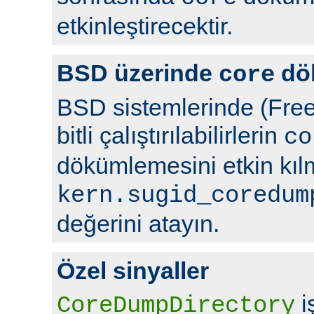
etkinleştirecektir.
BSD üzerinde
dö
core
BSD sistemlerinde (Free
bitli çalıştırılabilirlerin
co
dökümlemesini etkin kıl
kern.sugid_coredum
değerini atayın.
Özel sinyaller
i
CoreDumpDirectory