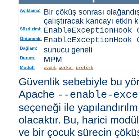
Bir çöküş sonrası olağandışı
Açıklama:
çalıştıracak kancayı etkin kı
EnableExceptionHook 
Sözdizimi:
EnableExceptionHook 
Öntanımlı:
sunucu geneli
Bağlam:
MPM
Durum:
Modül:
,
,
event
worker
prefork
Güvenlik sebebiyle bu y
Apache
--enable-exce
seçeneği ile yapılandırılmı
olacaktır. Bu, harici modü
ve bir çocuk sürecin çöküş