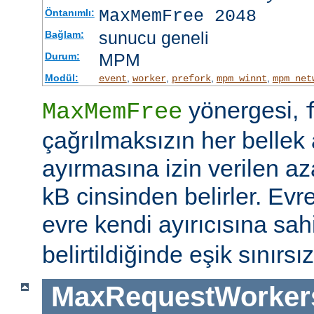
MaxMemFree 2048
Öntanımlı:
sunucu geneli
Bağlam:
MPM
Durum:
Modül:
,
,
,
,
event
worker
prefork
mpm_winnt
mpm_net
yönergesi,
MaxMemFree
çağrılmaksızın her bellek 
ayırmasına izin verilen az
kB cinsinden belirler. Evr
evre kendi ayırıcısına sahi
belirtildiğinde eşik sınırsız
MaxRequestWorker