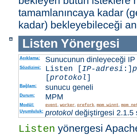
bekleyen bütün isteklere
tamamlanıncaya kadar (g
kadar) bekleyebileceği an
Listen
Yönergesi
Sunucunun dinleyeceği IP ad
Açıklama:
Listen [
IP-adresi
:]
p
Sözdizimi:
[
protokol
]
sunucu geneli
Bağlam:
MPM
Durum:
Modül:
,
,
,
,
event
worker
prefork
mpm_winnt
mpm_ne
protokol
değiştirgesi 2.1.5
Uyumluluk:
yönergesi Apache
Listen