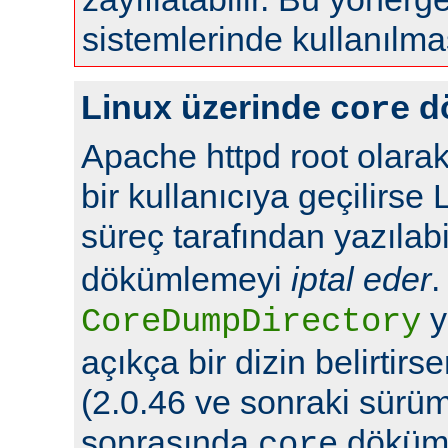
sistemlerinde kullanılma
Linux üzerinde
d
core
Apache httpd root olarak
bir kullanıcıya geçilirse 
süreç tarafından yazılabi
dökümlemeyi
iptal eder
.
y
CoreDumpDirectory
açıkça bir dizin belirtir
(2.0.46 ve sonraki sürüml
sonrasında
döküml
core