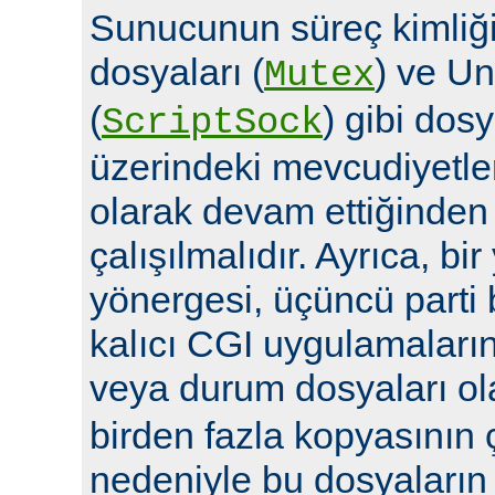
Sunucunun süreç kimliğin
dosyaları (
) ve Un
Mutex
(
) gibi dosy
ScriptSock
üzerindeki mevcudiyetle
olarak devam ettiğinde
çalışılmalıdır. Ayrıca, bi
yönergesi, üçüncü parti 
kalıcı CGI uygulamalarına 
veya durum dosyaları ola
birden fazla kopyasının 
nedeniyle bu dosyaların