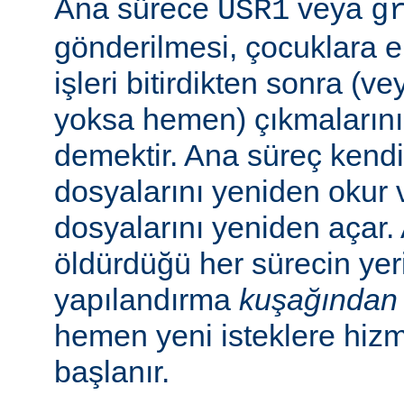
Ana sürece
veya
USR1
g
gönderilmesi, çocuklara e
işleri bitirdikten sonra (v
yoksa hemen) çıkmaların
demektir. Ana süreç kend
dosyalarını yeniden okur 
dosyalarını yeniden açar.
öldürdüğü her sürecin yer
yapılandırma
kuşağından
hemen yeni isteklere hiz
başlanır.