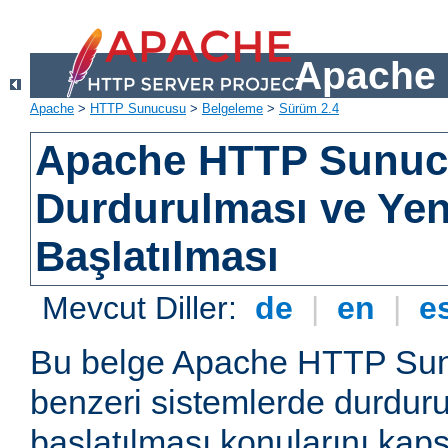
Apache 
Apache
>
HTTP Sunucusu
>
Belgeleme
>
Sürüm 2.4
Apache HTTP Sunu
Durdurulması ve Ye
Başlatılması
Mevcut Diller:
de
|
en
|
e
Bu belge Apache HTTP Su
benzeri sistemlerde durdur
başlatılması konularını kap