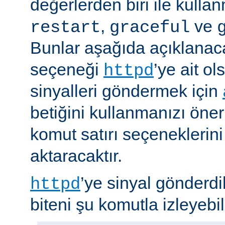
değerlerden biri ile kulla
,
ve
restart
graceful
Bunlar aşağıda açıklanaca
seçeneği
’ye ait o
httpd
sinyalleri göndermek için
betiğini kullanmanızı öner
komut satırı seçeneklerin
aktaracaktır.
’ye sinyal gönderdi
httpd
biteni şu komutla izleyebili