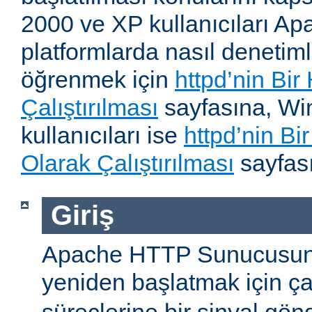
2000 ve XP kullanıcıları A
platformlarda nasıl denetiml
öğrenmek için
httpd’nin Bir
Çalıştırılması
sayfasına, W
kullanıcıları ise
httpd’nin B
Olarak Çalıştırılması
sayfası
Giriş
Apache HTTP Sunucusun
yeniden başlatmak için ç
süreçlerine bir sinyal gön