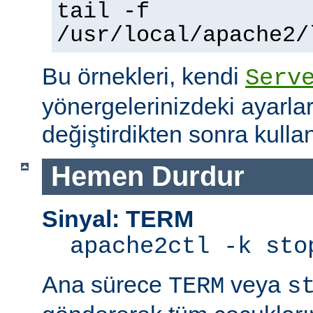
tail -f
/usr/local/apache2/
Bu örnekleri, kendi
Serv
yönergelerinizdeki ayarla
değiştirdikten sonra kullan
Hemen Durdur
Sinyal: TERM
apache2ctl -k sto
Ana sürece
veya
TERM
s