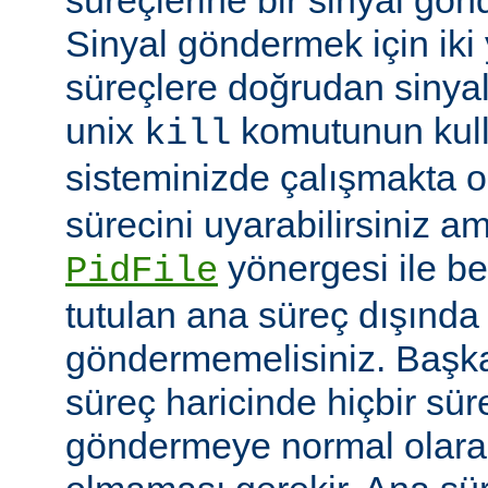
Sinyal göndermek için iki yo
süreçlere doğrudan sinya
unix
komutunun kulla
kill
sisteminizde çalışmakta o
sürecini uyarabilirsiniz a
yönergesi ile be
PidFile
tutulan ana süreç dışında 
göndermemelisiniz. Başka 
süreç haricinde hiçbir sür
göndermeye normal olarak