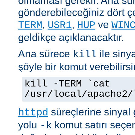
olmaması gerekir. Ana sü
gönderebileceğiniz dört çe
,
,
ve
TERM
USR1
HUP
WIN
geldikçe açıklanacaktır.
Ana sürece
ile siny
kill
şöyle bir komut verebilirsi
kill -TERM `cat
/usr/local/apache2/
süreçlerine sinyal
httpd
yolu
komut satırı seçe
-k