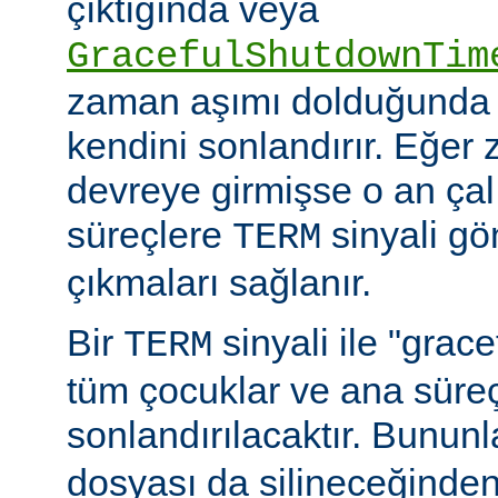
çıktığında veya
GracefulShutdownTim
zaman aşımı dolduğunda 
kendini sonlandırır. Eğer
devreye girmişse o an ça
süreçlere
sinyali g
TERM
çıkmaları sağlanır.
Bir
sinyali ile "grac
TERM
tüm çocuklar ve ana sür
sonlandırılacaktır. Bununla
dosyası da silineceğinden