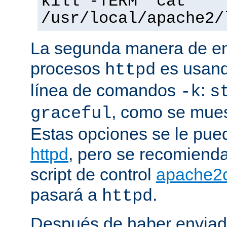
kill -TERM `cat
/usr/local/apache2/
La segunda manera de env
procesos
es usand
httpd
línea de comandos
:
-k
s
, como se mues
graceful
Estas opciones se le pued
httpd
, pero se recomiend
script de control
apache2c
pasará a
.
httpd
Después de haber enviad