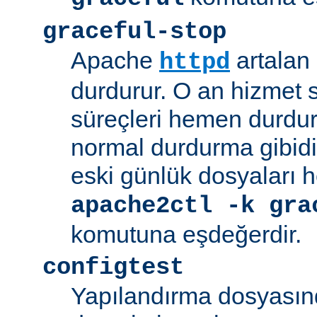
graceful-stop
Apache
artalan
httpd
durdurur. O an hizmet
süreçleri hemen durdu
normal durdurma gibidir
eski günlük dosyaları 
apache2ctl -k gra
komutuna eşdeğerdir.
configtest
Yapılandırma dosyasın