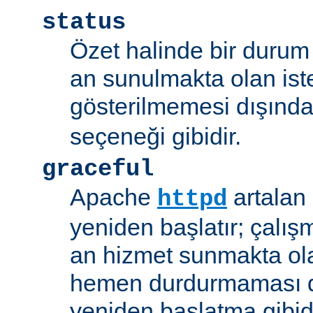
status
Özet halinde bir durum 
an sunulmakta olan ist
gösterilmemesi dışınd
seçeneği gibidir.
graceful
Apache
artalan
httpd
yeniden başlatır; çalışmı
an hizmet sunmakta ola
hemen durdurmaması d
yeniden başlatma gibidi