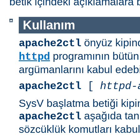
betik içindeki açıklamalara 
Kullanım
önyüz kipind
apache2ctl
programının bütün 
httpd
argümanlarını kabul edebil
apache2ctl
[
httpd-
SysV başlatma betiği kipi
aşağıda tanı
apache2ctl
sözcüklük komutları kabul