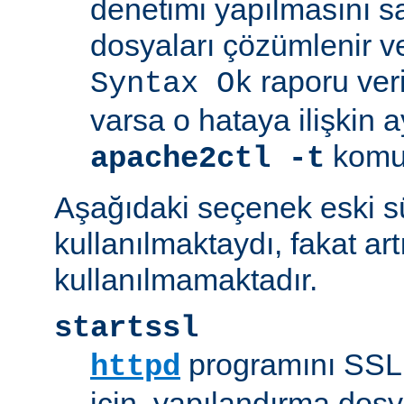
denetimi yapılmasını s
dosyaları çözümlenir ve
raporu veril
Syntax Ok
varsa o hataya ilişkin ayrı
komut
apache2ctl -t
Aşağıdaki seçenek eski 
kullanılmaktaydı, fakat art
kullanılmamaktadır.
startssl
programını SSL 
httpd
için, yapılandırma dosya