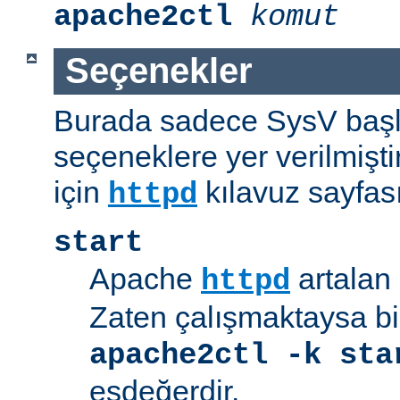
apache2ctl
komut
Seçenekler
Burada sadece SysV başl
seçeneklere yer verilmişt
için
kılavuz sayfas
httpd
start
Apache
artalan 
httpd
Zaten çalışmaktaysa bir
apache2ctl -k sta
eşdeğerdir.