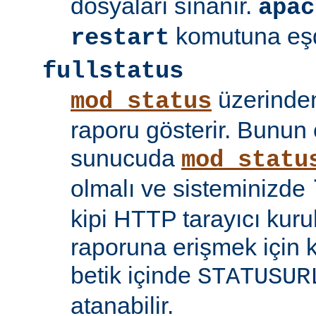
dosyaları sınanır.
apac
komutuna eşd
restart
fullstatus
üzerinden
mod_status
raporu gösterir. Bunun 
sunucuda
mod_statu
olmalı ve sisteminizde
kipi HTTP tarayıcı kuru
raporuna erişmek için 
betik içinde
STATUSUR
atanabilir.