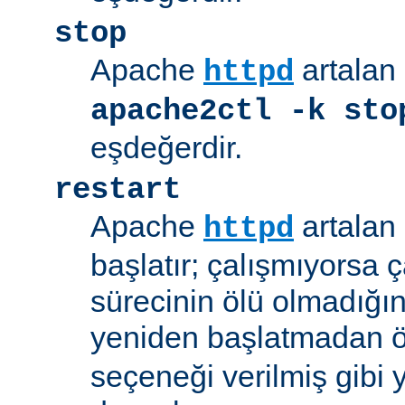
stop
Apache
artalan 
httpd
apache2ctl -k sto
eşdeğerdir.
restart
Apache
artalan 
httpd
başlatır; çalışmıyorsa çal
sürecinin ölü olmadığı
yeniden başlatmadan 
seçeneği verilmiş gibi