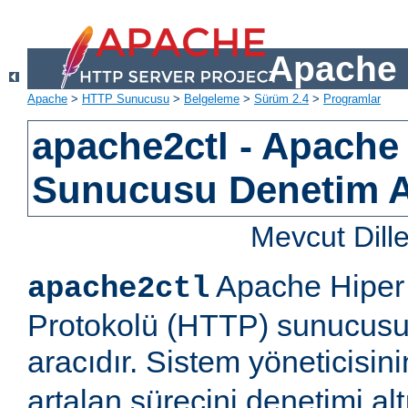
Apache 
Apache
>
HTTP Sunucusu
>
Belgeleme
>
Sürüm 2.4
>
Programlar
apache2ctl - Apach
Sunucusu Denetim 
Mevcut Dill
Apache Hiper 
apache2ctl
Protokolü (HTTP) sunucusu 
aracıdır. Sistem yöneticisi
artalan sürecini denetimi al