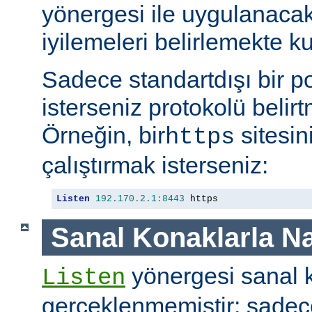
yönergesi ile uygulanaca
iyilemeleri belirlemekte kul
Sadece standartdışı bir p
isterseniz protokolü belirt
Örneğin, bir
sitesin
https
çalıştırmak isterseniz:
Listen
192.170
.
2.1
:
8443
 https
Sanal Konaklarla Na
yönergesi sanal k
Listen
gerçeklenmemiştir; sade