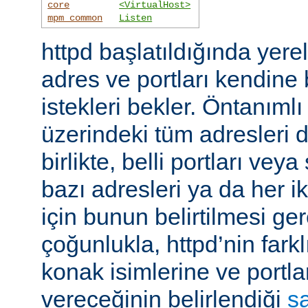
core
<VirtualHost>
mpm_common
Listen
httpd başlatıldığında yer
adres ve portları kendine
istekleri bekler. Öntanıml
üzerindeki tüm adresleri d
birlikte, belli portları ve
bazı adresleri ya da her i
için bunun belirtilmesi ger
çoğunlukla, httpd’nin farkl
konak isimlerine ve portla
vereceğinin belirlendiği
s