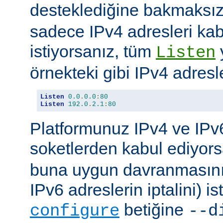
desteklediğine bakmaksı
sadece IPv4 adresleri kab
istiyorsanız, tüm
Listen
örnekteki gibi IPv4 adresler
Listen
0.0
.
0.0
:
80
Listen
192.0
.
2.1
:
80
Platformunuz IPv4 ve IPv6
soketlerden kabul ediyor
buna uygun davranmasını 
IPv6 adreslerin iptalini) is
betiğine
configure
--d