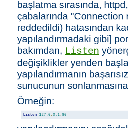
başlatma sırasında, httpd
çabalarında "Connection r
reddedildi) hatasından ka
yapılandırmadaki gibi] port
bakımdan,
yönerg
Listen
değişiklikler yenden başla
yapılandırmanın başarısı
sunucunun sonlanmasına 
Örneğin:
Listen
127.0
.
0.1
:
80