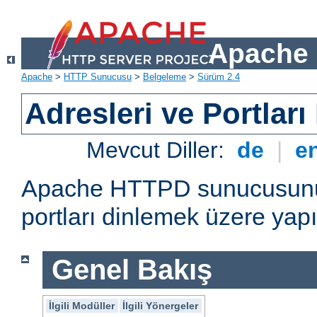
Apache 
Apache
>
HTTP Sunucusu
>
Belgeleme
>
Sürüm 2.4
Adresleri ve Portlar
Mevcut Diller:
de
|
e
Apache HTTPD sunucusunun 
portları dinlemek üzere yapı
Genel Bakış
İlgili Modüller
İlgili Yönergeler