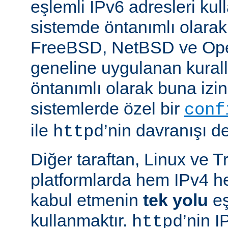
eşlemli IPv6 adresleri kul
sistemde öntanımlı olarak
FreeBSD, NetBSD ve Op
geneline uygulanan kural
öntanımlı olarak buna izin
sistemlerde özel bir
conf
ile
’nin davranışı değ
httpd
Diğer taraftan, Linux ve T
platformlarda hem IPv4 h
kabul etmenin
tek yolu
eş
kullanmaktır.
’nin 
httpd