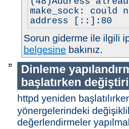
(48)Address alread
make_sock: could n
address [::]:80
Sorun giderme ile ilgili i
belgesine
bakınız.
Dinleme yapılandır
başlatırken değiştir
httpd yeniden başlatılırke
yönergelerindeki değişiklik
değerlendirmeler yapılmal