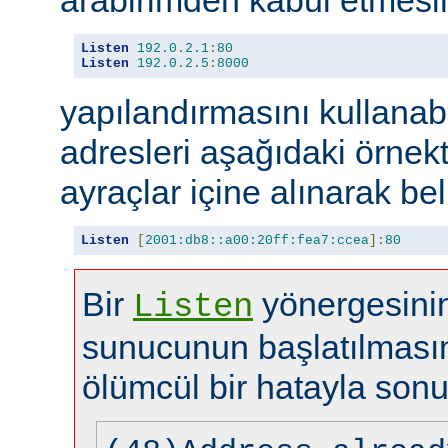
Listen
192.0
.
2.1
:
80
Listen
192.0
.
2.5
:
8000
yapılandırmasını kullanabi
adresleri aşağıdaki örnekt
ayraçlar içine alınarak beli
Listen
[
2001:db8::a00:20ff:fea7:ccea
]:
80
Bir
yönergesinin
Listen
sunucunun başlatılması
ölümcül bir hatayla sonu