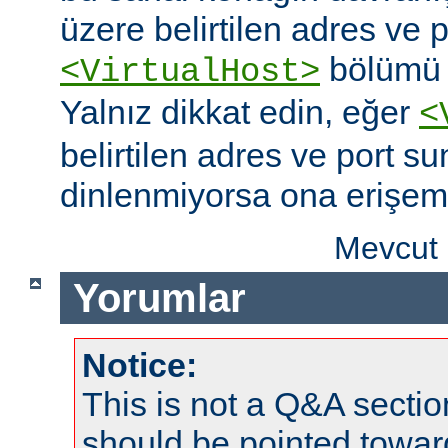
üzere belirtilen adres ve po
bölümü o
<VirtualHost>
Yalnız dikkat edin, eğer
<
belirtilen adres ve port s
dinlenmiyorsa ona erişem
Mevcut 
Yorumlar
Notice:
This is not a Q&A sect
should be pointed towar