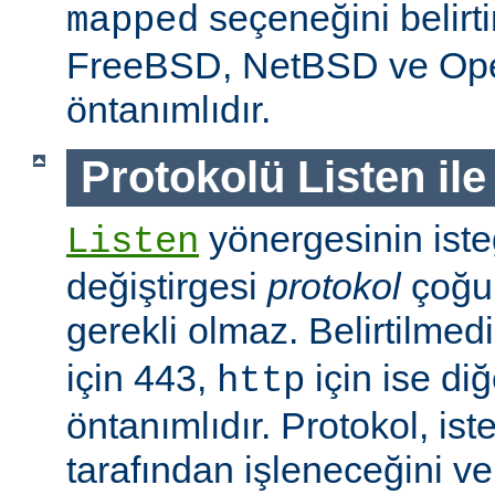
seçeneğini belirt
mapped
FreeBSD, NetBSD ve O
öntanımlıdır.
Protokolü Listen ile
yönergesinin isteğ
Listen
değiştirgesi
protokol
çoğu
gerekli olmaz. Belirtilmed
için 443,
için ise diğ
http
öntanımlıdır. Protokol, is
tarafından işleneceğini v