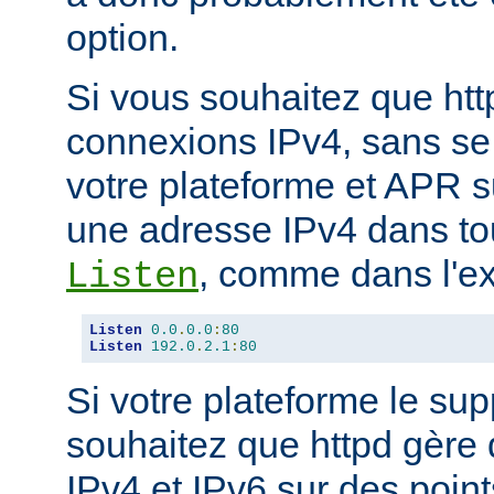
option.
Si vous souhaitez que ht
connexions IPv4, sans se
votre plateforme et APR s
une adresse IPv4 dans tou
, comme dans l'ex
Listen
Listen
0.0
.
0.0
:
80
Listen
192.0
.
2.1
:
80
Si votre plateforme le sup
souhaitez que httpd gère
IPv4 et IPv6 sur des poin