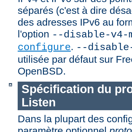
séparés (c'est à dire désac
des adresses IPv6 au forma
l'option
--disable-v4-
.
configure
--disable
utilisée par défaut sur F
OpenBSD.
Spécification du pr
Listen
Dans la plupart des confi
paramètre optionnel
proto