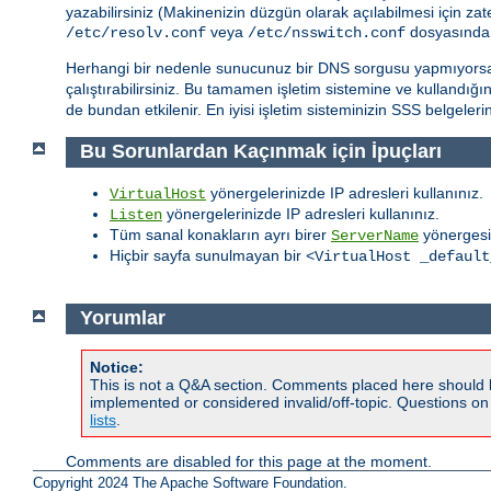
yazabilirsiniz (Makinenizin düzgün olarak açılabilmesi için za
veya
dosyasında 
/etc/resolv.conf
/etc/nsswitch.conf
Herhangi bir nedenle sunucunuz bir DNS sorgusu yapmıyors
çalıştırabilirsiniz. Bu tamamen işletim sistemine ve kullandığ
de bundan etkilenir. En iyisi işletim sisteminizin SSS belgeleri
Bu Sorunlardan Kaçınmak için İpuçları
yönergelerinizde IP adresleri kullanınız.
VirtualHost
yönergelerinizde IP adresleri kullanınız.
Listen
Tüm sanal konakların ayrı birer
yönergesi
ServerName
Hiçbir sayfa sunulmayan bir
<VirtualHost _default
Yorumlar
Notice:
This is not a Q&A section. Comments placed here should 
implemented or considered invalid/off-topic. Questions o
lists
.
Comments are disabled for this page at the moment.
Copyright 2024 The Apache Software Foundation.