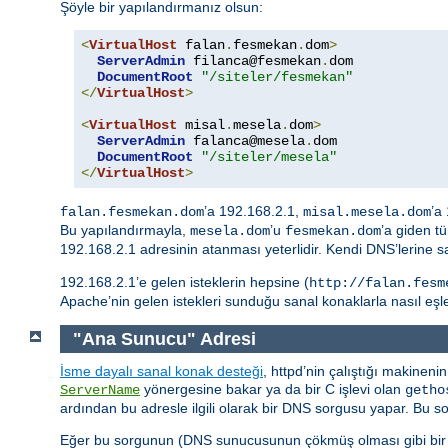
Şöyle bir yapılandırmanız olsun:
<
VirtualHost
 falan
.
fesmekan
.
dom
>
ServerAdmin
 filanca@fesmekan
.
dom

DocumentRoot
"/siteler/fesmekan"
</
VirtualHost
>
<
VirtualHost
 misal
.
mesela
.
dom
>
ServerAdmin
 falanca@mesela
.
dom

DocumentRoot
"/siteler/mesela"
</
VirtualHost
>
’a 192.168.2.1,
’a
falan.fesmekan.dom
misal.mesela.dom
Bu yapılandırmayla,
’u
’a giden t
mesela.dom
fesmekan.dom
192.168.2.1 adresinin atanması yeterlidir. Kendi DNS’lerine s
192.168.2.1’e gelen isteklerin hepsine (
http://falan.fesm
Apache’nin gelen istekleri sunduğu sanal konaklarla nasıl eşl
"Ana Sunucu" Adresi
İsme dayalı sanal konak desteği
, httpd’nin çalıştığı makineni
yönergesine bakar ya da bir C işlevi olan
ServerName
getho
ardından bu adresle ilgili olarak bir DNS sorgusu yapar. Bu 
Eğer bu sorgunun (DNS sunucusunun çökmüş olması gibi bir n