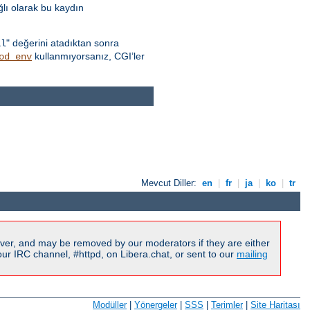
ğlı olarak bu kaydın
" değerini atadıktan sonra
al
kullanmıyorsanız, CGI’ler
od_env
Mevcut Diller:
en
|
fr
|
ja
|
ko
|
tr
ver, and may be removed by our moderators if they are either
r IRC channel, #httpd, on Libera.chat, or sent to our
mailing
Modüller
|
Yönergeler
|
SSS
|
Terimler
|
Site Haritası