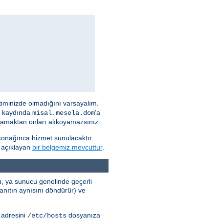
timinizde olmadığını varsayalım.
NS kaydında
’a
misal.mesela.dom
 atamaktan onları alıkoyamazsınız.
onağınca hizmet sunulacaktır.
k açıklayan
bir belgemiz mevcuttur
.
cu, ya sunucu genelinde geçerli
ıtın aynısını döndürür) ve
 adresini
dosyanıza
/etc/hosts