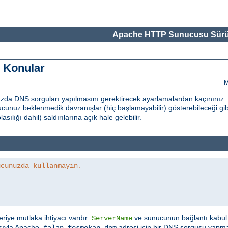
Apache HTTP Sunucusu Sürü
i Konular
M
nızda DNS sorguları yapılmasını gerektirecek ayarlamalardan kaçınınız
unuz beklenmedik davranışlar (hiç başlamayabilir) gösterebileceği gib
sılığı dahil) saldırılarına açık hale gelebilir.
ucunuzda kullanmayın.
veriye mutlaka ihtiyacı vardır:
ve sunucunun bağlantı kabul 
ServerName
ısıyla Apache,
adresi için bir DNS sorgusu yapm
falan.fesmekan.dom