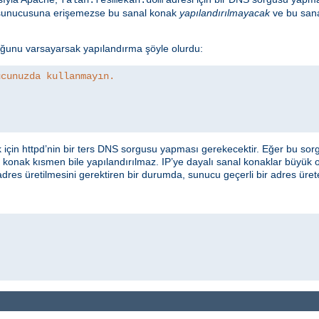
S sunucusuna erişemezse bu sanal konak
yapılandırılmayacak
ve bu sana
uğunu varsayarsak yapılandırma şöyle olurdu:
ucunuzda kullanmayın.
çin httpd’nin bir ters DNS sorgusu yapması gerekecektir. Eğer bu sorgu
 konak kısmen bile yapılandırılmaz. IP’ye dayalı sanal konaklar büyük or
 adres üretilmesini gerektiren bir durumda, sunucu geçerli bir adres üre