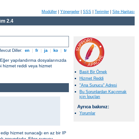
Modüller
|
Yönergeler
|
SSS
|
Terimler
|
Site Haritası
m 2.4
evcut Diller:
en
|
fr
|
ja
|
ko
|
tr
. Eğer yapılandırma dosyalarınızda
i hizmet reddi veya hizmet
Basit Bir Örnek
Hizmet Reddi
"Ana Sunucu" Adresi
Bu Sorunlardan Kaçınmak
için İpuçları
Ayrıca bakınız:
Yorumlar
edip hizmet sunacağı en az bir IP
ak zorundadır. Eğer sunucu,