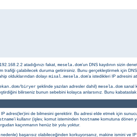
 192.168.2.2 atadığınızı fakat,
’un DNS kaydının sizin dene
mesela.dom
üm trafiği çalabilecek duruma getirirsiniz. Bunu gerçekleştirmek için D
ahip olduklarından dolayı
’a istedikleri IP adresini
misal.mesela.dom
şeklinde yazılan adresler dahil)
sanal k
ekan.dom/biryer
mesela.dom
eştirdiğini bilirseniz bunun sebebini kolayca anlarsınız. Bunu kabatasla
n IP adres(ler)ini de bilmesini gerektirir. Bu adresi elde etmek için sunu
’i kullanır (işlev, komut isteminden
komutuna dönen yan
stname
hostname
sorgudan kaçınmanın henüz bir yolu yoktur.
edenle) başarısız olabileceğinden korkuyorsanız, makine ismini ve IP