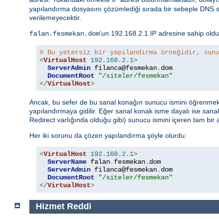
yapılandırma dosyasını çözümlediği sırada bir sebeple DN
verilemeyecektir.
’un 192.168.2.1 IP adresine sahip old
falan.fesmekan.dom
# Bu yetersiz bir yapılandırma örneğidir, sun
<
VirtualHost
192.168
.
2.1
>
ServerAdmin
 filanca@fesmekan
.
dom

DocumentRoot
"/siteler/fesmekan"
</
VirtualHost
>
Ancak, bu sefer de bu sanal konağın sunucu ismini öğrenmek i
yapılandırmaya gidilir. Eğer sanal konak isme dayalı ise sanal
Redirect varlığında olduğu gibi) sunucu ismini içeren tam bir
Her iki sorunu da çözen yapılandırma şöyle olurdu:
<
VirtualHost
192.168
.
2.1
>
ServerName
 falan
.
fesmekan
.
dom

ServerAdmin
 filanca@fesmekan
.
dom

DocumentRoot
"/siteler/fesmekan"
</
VirtualHost
>
Hizmet Reddi