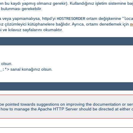
ten bu kaydı yapmış olmanız gerekir). Kullandığınız işletim sistemine ba
bulunması gerekebilir.
a veya yapmamalıysa, httpd’yi
ortam değişkenine "
HOSTRESORDER
loc
ınız çözümleyici kütüphanelere bağlıdır. Ayrıca, ortamı denetlemek için
m
ni ve kılavuz sayfalarını okumaktır.
 olsun.
sanal konağınız olsun.
_:*>
be pointed towards suggestions on improving the documentation or ser
n how to manage the Apache HTTP Server should be directed at either ou