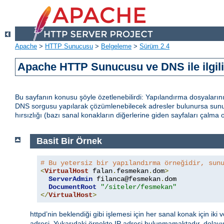
Apache
>
HTTP Sunucusu
>
Belgeleme
>
Sürüm 2.4
Apache HTTP Sunucusu ve DNS ile ilgil
Bu sayfanın konusu şöyle özetlenebilirdi: Yapılandırma dosyaları
DNS sorgusu yapılarak çözümlenebilecek adresler bulunursa sunuc
hırsızlığı (bazı sanal konakların diğerlerine giden sayfaları çalma ola
Basit Bir Örnek
# Bu yetersiz bir yapılandırma örneğidir, sun
<
VirtualHost
 falan
.
fesmekan
.
dom
>
ServerAdmin
 filanca@fesmekan
.
dom

DocumentRoot
"/siteler/fesmekan"
</
VirtualHost
>
httpd’nin beklendiği gibi işlemesi için her sanal konak için iki 
adresi. Yukarıdaki örnekte IP adresi bulunmamaktadır, dolay