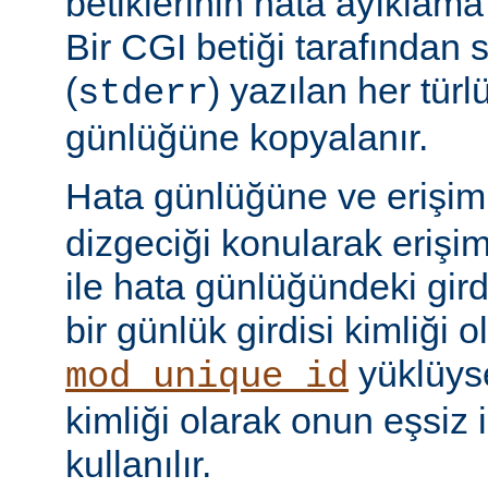
betiklerinin hata ayıklama ç
Bir CGI betiği tarafından 
(
) yazılan her tür
stderr
günlüğüne kopyalanır.
Hata günlüğüne ve erişi
dizgeciği konularak erişi
ile hata günlüğündeki girdi
bir günlük girdisi kimliği ol
yüklüyse
mod_unique_id
kimliği olarak onun eşsiz i
kullanılır.