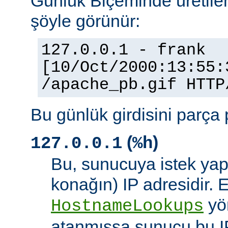
Günlük Biçeminde üretilen
şöyle görünür:
127.0.0.1 - frank
[10/Oct/2000:13:55:
/apache_pb.gif HTTP
Bu günlük girdisini parça 
(
)
127.0.0.1
%h
Bu, sunucuya istek yap
konağın) IP adresidir. 
yö
HostnameLookups
atanmışsa sunucu bu I