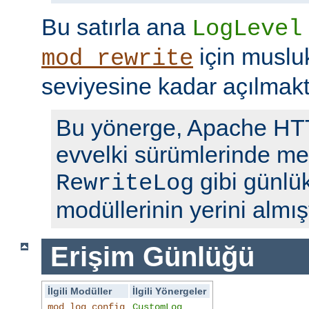
Bu satırla ana
LogLevel
için musl
mod_rewrite
seviyesine kadar açılmakt
Bu yönerge, Apache H
evvelki sürümlerinde me
gibi günlü
RewriteLog
modüllerinin yerini almışt
Erişim Günlüğü
İlgili Modüller
İlgili Yönergeler
mod_log_config
CustomLog