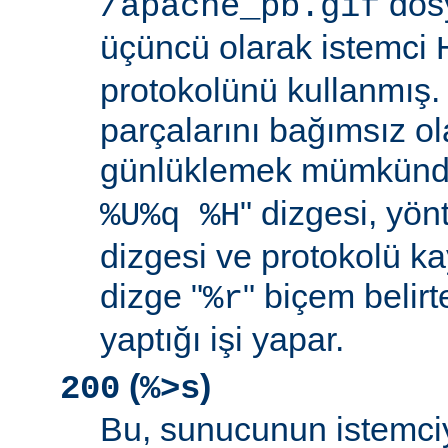
dosy
/apache_pb.gif
üçüncü olarak istemci
protokolünü kullanmış. İ
parçalarını bağımsız o
günlüklemek mümkündü
" dizgesi, yön
%U%q %H
dizgesi ve protokolü k
dizge "
" biçem belirt
%r
yaptığı işi yapar.
(
)
200
%>s
Bu, sunucunun istemci