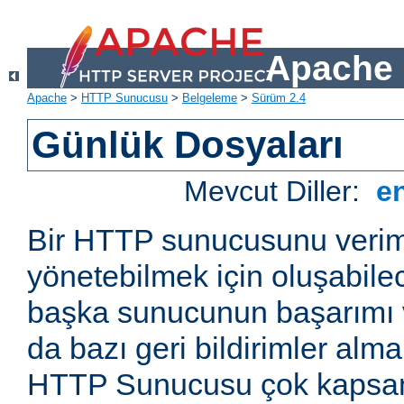
Apache 
Apache
>
HTTP Sunucusu
>
Belgeleme
>
Sürüm 2.4
Günlük Dosyaları
Mevcut Diller:
e
Bir HTTP sunucusunu veriml
yönetebilmek için oluşabile
başka sunucunun başarımı v
da bazı geri bildirimler alm
HTTP Sunucusu çok kapsaml