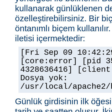
kullanarak günlüklenen de
özelleştirebilirsiniz. Bir 
öntanımlı biçem kullanılır.
iletisi içermektedir:
[Fri Sep 09 10:42:2
[core:error] [pid 3
4328636416] [client
Dosya yok:
/usr/local/apache2/
Günlük girdisinin ilk öğesi 
tarih ve saatten oluşur. İki