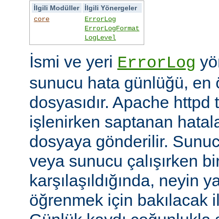
İlgili Modüller
İlgili Yönergeler
core
ErrorLog
ErrorLogFormat
LogLevel
İsmi ve yeri
yön
ErrorLog
sunucu hata günlüğü, en 
dosyasıdır. Apache httpd t
işlenirken saptanan hatalar
dosyaya gönderilir. Sunuc
veya sunucu çalışırken bi
karşılaşıldığında, neyin yan
öğrenmek için bakılacak il