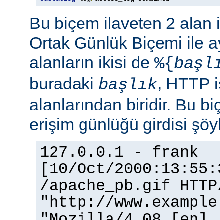
Bu biçem ilaveten 2 alan 
Ortak Günlük Biçemi ile ay
alanların ikisi de
%{
başl
buradaki
, HTTP i
başlık
alanlarından biridir. Bu bi
erişim günlüğü girdisi şöy
127.0.0.1 - frank
[10/Oct/2000:13:55:
/apache_pb.gif HTTP
"http://www.example
"Mozilla/4.08 [en] 