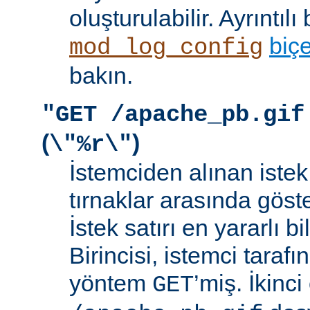
oluşturulabilir. Ayrıntılı 
biç
mod_log_config
bakın.
"GET /apache_pb.gif
(
)
\"%r\"
İstemciden alınan istek s
tırnaklar arasında göste
İstek satırı en yararlı bi
Birincisi, istemci taraf
yöntem
’miş. İkinci
GET