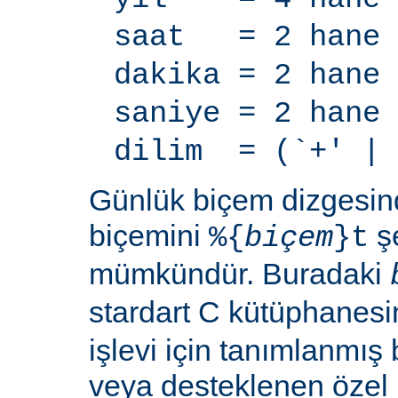
saat = 2 hane
dakika = 2 hane
saniye = 2 hane
dilim = (`+' | 
Günlük biçem dizgesi
biçemini
şe
%{
biçem
}t
mümkündür. Buradaki
stardart C kütüphanes
işlevi için tanımlanmış 
veya desteklenen özel b