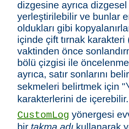
dizgesine ayrıca dizgesel 
yerleştirilebilir ve bunlar
oldukları gibi kopyalanırl
içinde çift tırnak karakteri
vaktinden önce sonlandır
bölü çizgisi ile öncelenme
ayrıca, satır sonlarını beli
sekmeleri belirtmek için "
karakterlerini de içerebilir.
yönergesi ev
CustomLog
bir
takma adı
kullanarak y