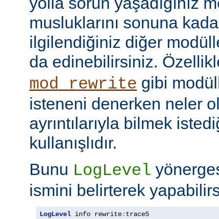
yolla sorun yaşadığınız mo
musluklarını sonuna kadar 
ilgilendiğiniz diğer modüller
da edinebilirsiniz. Özellik
gibi modül
mod_rewrite
isteneni denerken neler olu
ayrıntılarıyla bilmek iste
kullanışlıdır.
Bunu
yönerge
LogLevel
ismini belirterek yapabilirs
LogLevel
 info rewrite
:
trace5