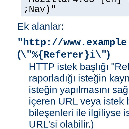
;Nav)"
Ek alanlar:
"http://www.example
(
)
\"%{Referer}i\"
HTTP istek başlığı "Ref
raporladığı isteğin kay
isteğin yapılmasını sağ
içeren URL veya istek b
bileşenleri ile ilgiliyse
URL’si olabilir.)