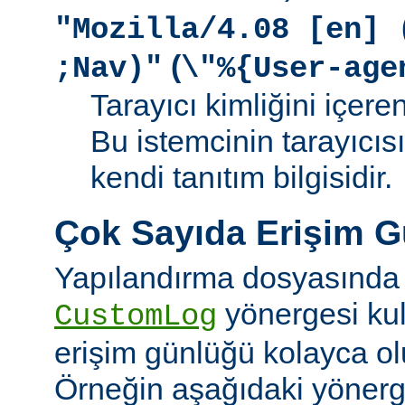
"Mozilla/4.08 [en] 
(
;Nav)"
\"%{User-age
Tarayıcı kimliğini içere
Bu istemcinin tarayıcıs
kendi tanıtım bilgisidir.
Çok Sayıda Erişim 
Yapılandırma dosyasında
yönergesi kul
CustomLog
erişim günlüğü kolayca olu
Örneğin aşağıdaki yönerge