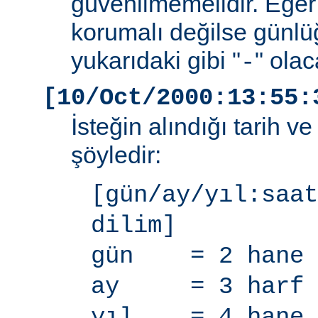
güvenilmemelidir. Eğer
korumalı değilse günlü
yukarıdaki gibi "
" olac
-
[10/Oct/2000:13:55:
İsteğin alındığı tarih v
şöyledir:
[gün/ay/yıl:saat
dilim]
gün = 2 hane
ay = 3 harf
yıl = 4 hane