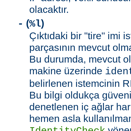
olacaktır.
(
)
-
%l
Çıktıdaki bir "tire" imi i
parçasının mevcut olma
Bu durumda, mevcut ol
makine üzerinde
iden
belirlenen istemcinin R
Bu bilgi oldukça güveni
denetlenen iç ağlar ha
hemen asla kullanılmam
yöne