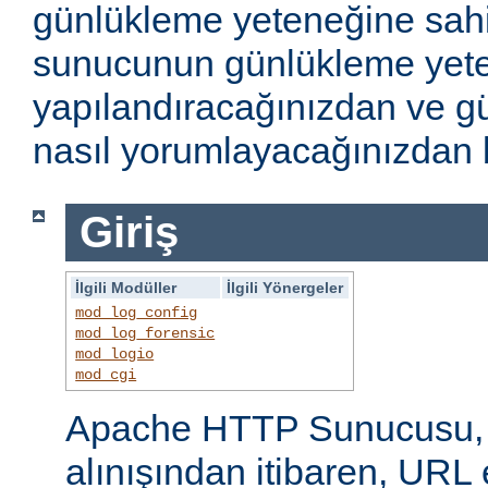
günlükleme yeteneğine sahi
sunucunun günlükleme yete
yapılandıracağınızdan ve gü
nasıl yorumlayacağınızdan b
Giriş
İlgili Modüller
İlgili Yönergeler
mod_log_config
mod_log_forensic
mod_logio
mod_cgi
Apache HTTP Sunucusu, i
alınışından itibaren, URL 