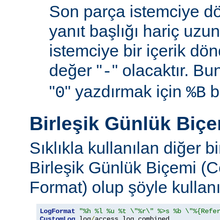
Son parça istemciye d
yanıt başlığı hariç uzu
istemciye bir içerik d
değer "
" olacaktır. B
-
"
" yazdırmak için
be
0
%B
Birleşik Günlük Biç
Sıklıkla kullanılan diğer b
Birleşik Günlük Biçemi (
Format) olup şöyle kullanıl
LogFormat
"%h %l %u %t \"%r\" %>s %b \"%{Refe
CustomLog
 log
/
access_log combined