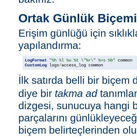
Ortak Günlük Biçem
Erişim günlüğü için sıklıkl
yapılandırma:
LogFormat
"%h %l %u %t \"%r\" %>s %b"
CustomLog
 logs
/
access_log common
İlk satırda belli bir biçem 
diye bir
takma ad
tanımla
dizgesi, sunucuya hangi bel
parçalarını günlükleyeceğ
biçem belirteçlerinden ol