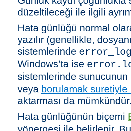
Günlük kaydı çoğunlukla 
düzeltileceği ile ilgili ayrınt
Hata günlüğü normal olar
yazılır (genellikle, dosyan
sistemlerinde
error_lo
Windows’ta ise
error.l
sistemlerinde sunucunun 
veya
borulamak suretiyle
aktarması da mümkündür
Hata günlüğünün biçemi
yönergesi ile belirlenir. B