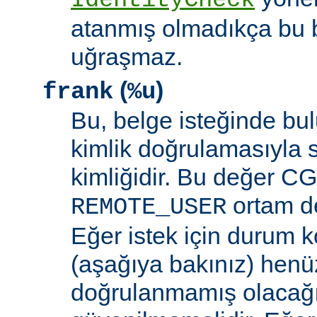
IdentityCheck
atanmış olmadıkça bu 
uğraşmaz.
(
)
frank
%u
Bu, belge isteğinde bu
kimlik doğrulamasıyla 
kimliğidir. Bu değer CGI
ortam de
REMOTE_USER
Eğer istek için durum 
(aşağıya bakınız) henüz
doğrulanmamış olacağ