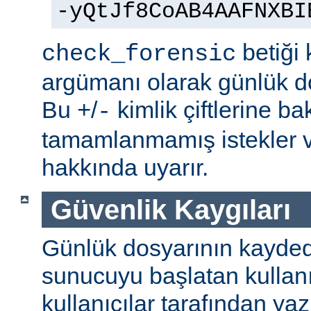
-yQtJf8CoAB4AAFNXBI
betiği 
check_forensic
argümanı olarak günlük do
Bu
/
kimlik çiftlerine b
+
-
tamamlanmamış istekler v
hakkında uyarır.
Güvenlik Kaygıları
Günlük dosyarının kaydedi
sunucuyu başlatan kullanı
kullanıcılar tarafından yaz