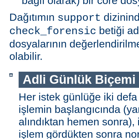
bağlı olarak) bir core do
Dağıtımın
dizinin
support
betiği ad
check_forensic
dosyalarının değerlendirilm
olabilir.
Adli Günlük Biçemi
Her istek günlüğe iki defa k
işlemin başlangıcında (yan
alındıktan hemen sonra), ik
işlem gördükten sonra no