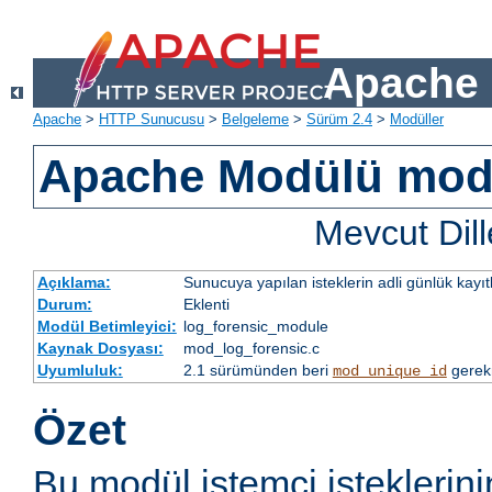
Apache 
Apache
>
HTTP Sunucusu
>
Belgeleme
>
Sürüm 2.4
>
Modüller
Apache Modülü mod
Mevcut Dill
Açıklama:
Sunucuya yapılan isteklerin adli günlük kayıt
Durum:
Eklenti
Modül Betimleyici:
log_forensic_module
Kaynak Dosyası:
mod_log_forensic.c
Uyumluluk:
2.1 sürümünden beri
gerek
mod_unique_id
Özet
Bu modül istemci isteklerini