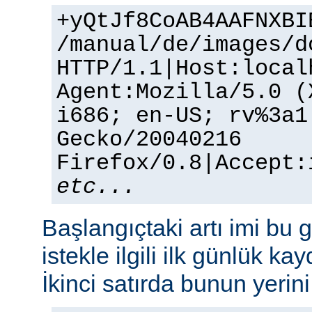
+yQtJf8CoAB4AAFNXBI
/manual/de/images/d
HTTP/1.1|Host:local
Agent:Mozilla/5.0 (
i686; en-US; rv%3a1
Gecko/20040216
Firefox/0.8|Accept:
etc...
Başlangıçtaki artı imi bu g
istekle ilgili ilk günlük kay
İkinci satırda bunun yerini 