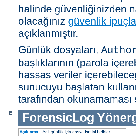
halinde güvenliğinizden n
olacağınız
güvenlik ipuçla
açıklanmıştır.
Günlük dosyaları,
Autho
başlıklarının (parola içereb
hassas veriler içerebilec
sunucuyu başlatan kullan
tarafından okunamaması s
ForensicLog
Yönerg
Açıklama:
Adli günlük için dosya ismini belirler.