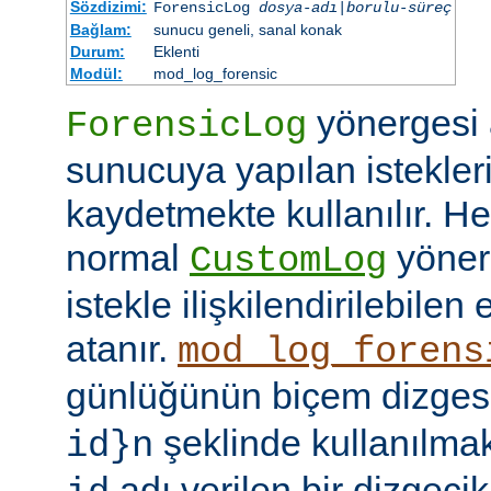
Sözdizimi:
ForensicLog
dosya-adı
|
borulu-süreç
Bağlam:
sunucu geneli, sanal konak
Durum:
Eklenti
Modül:
mod_log_forensic
yönergesi a
ForensicLog
sunucuya yapılan istekler
kaydetmekte kullanılır. He
normal
yöner
CustomLog
istekle ilişkilendirilebilen 
atanır.
mod_log_forens
günlüğünün biçem dizge
şeklinde kullanılma
id}n
adı verilen bir dizgecik