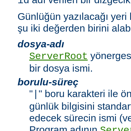
id
Günlüğün yazılacağı yeri
şu iki değerden birini alabi
dosya-adı
yönergesi
ServerRoot
bir dosya ismi.
borulu-süreç
"
" boru karakteri ile 
|
günlük bilgisini standar
edecek sürecin ismi (ve
Program adının
Serve