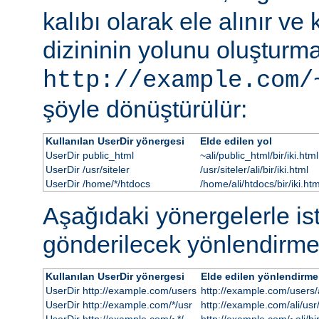
kalıbı olarak ele alınır ve
dizininin yolunu oluşturmak
http://example.com/
şöyle dönüştürülür:
Kullanılan UserDir yönergesi
Elde edilen yol
UserDir public_html
~ali/public_html/bir/iki.html
UserDir /usr/siteler
/usr/siteler/ali/bir/iki.html
UserDir /home/*/htdocs
/home/ali/htdocs/bir/iki.htm
Aşağıdaki yönergelerle i
gönderilecek yönlendirme
Kullanılan UserDir yönergesi
Elde edilen yönlendirme
UserDir http://example.com/users
http://example.com/users/al
UserDir http://example.com/*/usr
http://example.com/ali/usr/b