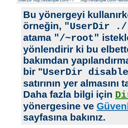
UserDir http://example.com/~*/
http://example.com/~ali/bir
Bu yönergeyi kullanırke
örneğin,
"UserDir ./
atama
istekl
"/~root"
yönlendirir ki bu elbet
bakımdan yapılandırm
bir "
UserDir disabl
satırının yer almasını t
Daha fazla bilgi için
Di
yönergesine ve
Güvenl
sayfasına bakınız.