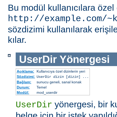
Bu modül kullanıcılara özel 
http://example.com/~
sözdizimi kullanılarak eriş
kılar.
UserDir
Yönergesi
Açıklama:
Kullanıcıya özel dizinlerin yeri
Sözdizimi:
UserDir
dizin
[
dizin
] ...
Bağlam:
sunucu geneli, sanal konak
Durum:
Temel
Modül:
mod_userdir
yönergesi, bir ku
UserDir
belge için bir istek yapıldı