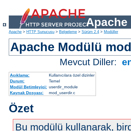
Apache 
Apache
>
HTTP Sunucusu
>
Belgeleme
>
Sürüm 2.4
>
Modüller
Apache Modülü mod
Mevcut Diller:
e
Açıklama:
Kullanıcılara özel dizinler
Durum:
Temel
Modül Betimleyici:
userdir_module
Kaynak Dosyası:
mod_userdir.c
Özet
Bu modülü kullanarak, bir