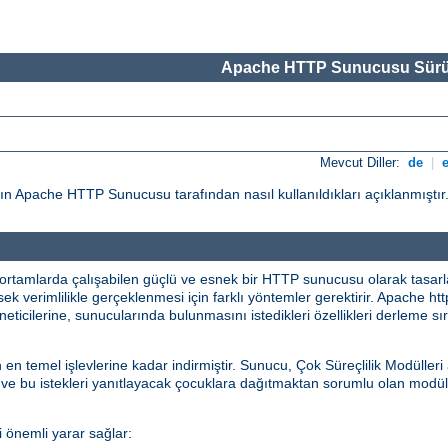
Apache HTTP Sunucusu Sürü
Mevcut Diller:
de
|
ın Apache HTTP Sunucusu tarafından nasıl kullanıldıkları açıklanmıştır
rtamlarda çalışabilen güçlü ve esnek bir HTTP sunucusu olarak tasarlanm
sek verimlilikle gerçeklenmesi için farklı yöntemler gerektirir. Apache htt
neticilerine, sunucularında bulunmasını istedikleri özellikleri derleme 
emel işlevlerine kadar indirmiştir. Sunucu, Çok Süreçlilik Modülleri 
 ve bu istekleri yanıtlayacak çocuklara dağıtmaktan sorumlu olan modül
 önemli yarar sağlar: