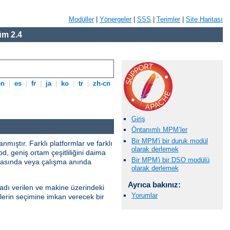
Modüller
|
Yönergeler
|
SSS
|
Terimler
|
Site Haritası
m 2.4
en
|
es
|
fr
|
ja
|
ko
|
tr
|
zh-cn
.
Giriş
Öntanımlı MPM’ler
Bir MPM'i bir duruk modül
ıştır. Farklı platformlar ve farklı
olarak derlemek
pd, geniş ortam çeşitliliğini daima
Bir MPM'i bir DSO modülü
sırasında veya çalışma anında
olarak derlemek
Ayrıca bakınız:
adı verilen ve makine üzerindeki
Yorumlar
lerin seçimine imkan verecek bir