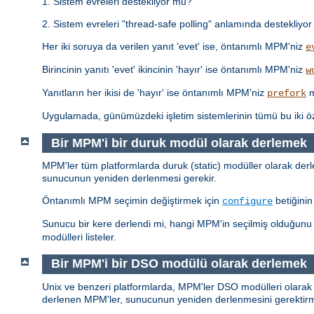
1. Sistem evreleri destekliyor mu?
2. Sistem evreleri "thread-safe polling" anlamında destekliyor 
Her iki soruya da verilen yanıt 'evet' ise, öntanımlı MPM'niz
e
Birincinin yanıtı 'evet' ikincinin 'hayır' ise öntanımlı MPM'niz
w
Yanıtların her ikisi de 'hayır' ise öntanımlı MPM'niz
m
prefork
Uygulamada, günümüzdeki işletim sistemlerinin tümü bu iki 
Bir MPM'i bir duruk modül olarak derlemek
MPM'ler tüm platformlarda duruk (static) modüller olarak derlen
sunucunun yeniden derlenmesi gerekir.
Öntanımlı MPM seçimin değiştirmek için
betiğini
configure
Sunucu bir kere derlendi mi, hangi MPM'in seçilmiş olduğun
modülleri listeler.
Bir MPM'i bir DSO modülü olarak derlemek
Unix ve benzeri platformlarda, MPM'ler DSO modülleri olarak 
derlenen MPM'ler, sunucunun yeniden derlenmesini gerekti