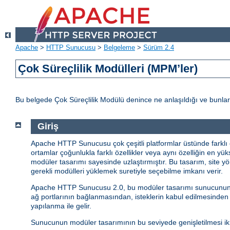
Apache
>
HTTP Sunucusu
>
Belgeleme
>
Sürüm 2.4
Çok Süreçlilik Modülleri (MPM’ler)
Bu belgede Çok Süreçlilik Modülü denince ne anlaşıldığı ve bunlar
Giriş
Apache HTTP Sunucusu çok çeşitli platformlar üstünde farklı o
ortamlar çoğunlukla farklı özellikler veya aynı özelliğin en yük
modüler tasarımı sayesinde uzlaştırmıştır. Bu tasarım, site yö
gerekli modülleri yüklemek suretiyle seçebilme imkanı verir.
Apache HTTP Sunucusu 2.0, bu modüler tasarımı sunucunun en t
ağ portlarının bağlanmasından, isteklerin kabul edilmesinden
yapılanma ile gelir.
Sunucunun modüler tasarımının bu seviyede genişletilmesi iki