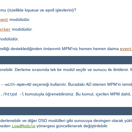
mu (özellikle kqueue ve epoll işlevlerini)?
modülüdür.
vent
modülüdür.
orker
odülüdür.
özelliği desteklediğinden öntanımlı MPM'niz hemen hemen daima
event
ebilir. Derleme sırasında tek bir modül seçilir ve sunucu ile ilintilenir.
n
seçeneği kullanılır. Buradaki
AD
istenen MPM'in ismidi
--with-mpm=
AD
u
komutuyla öğrenebilirsiniz. Bu komut, içerilen MPM dahil
./httpd -l
derlenebilir ve diğer DSO modülleri gibi sunucuya devingen olarak yük
rmeden
yönergesi güncellenerek değiştirilebilir.
LoadModule