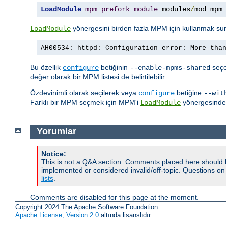
LoadModule
mpm_prefork_module
 modules
/
mod_mpm
yönergesini birden fazla MPM için kullanmak su
LoadModule
AH00534: httpd: Configuration error: More tha
Bu özellik
betiğinin
seçen
configure
--enable-mpms-shared
değer olarak bir MPM listesi de belirtilebilir.
Özdevinimli olarak seçilerek veya
betiğine
configure
--wit
Farklı bir MPM seçmek için MPM'i
yönergesinde b
LoadModule
Yorumlar
Notice:
This is not a Q&A section. Comments placed here should 
implemented or considered invalid/off-topic. Questions o
lists
.
Comments are disabled for this page at the moment.
Copyright 2024 The Apache Software Foundation.
Apache License, Version 2.0
altında lisanslıdır.