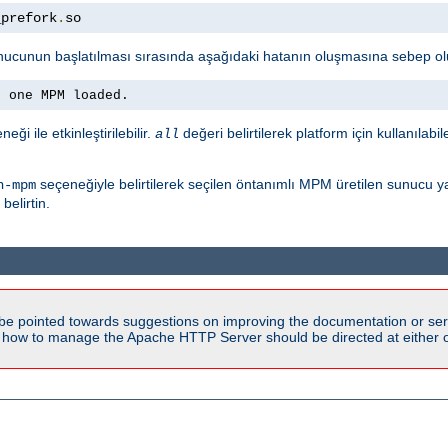
_prefork
.
so
nucunun başlatılması sırasında aşağıdaki hatanın oluşmasına sebep ol
n one MPM loaded.
eği ile etkinleştirilebilir.
değeri belirtilerek platform için kullanılabi
all
seçeneğiyle belirtilerek seçilen öntanımlı MPM üretilen sunucu y
h-mpm
elirtin.
be pointed towards suggestions on improving the documentation or ser
n how to manage the Apache HTTP Server should be directed at either ou