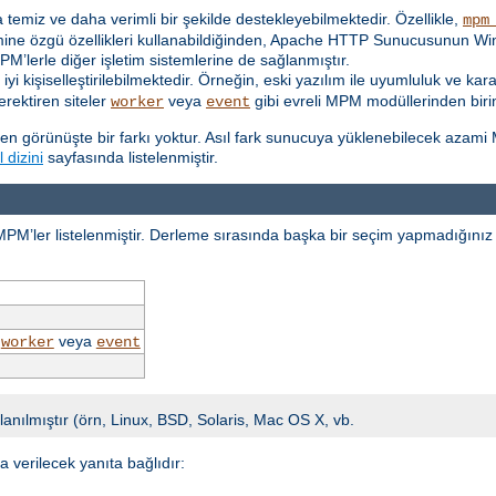
ha temiz ve daha verimli bir şekilde destekleyebilmektedir. Özellikle,
mpm
temine özgü özellikleri kullanabildiğinden, Apache HTTP Sunucusunun 
MPM’lerle diğer işletim sistemlerine de sağlanmıştır.
iyi kişiselleştirilebilmektedir. Örneğin, eski yazılım ile uyumluluk ve ka
erektiren siteler
veya
gibi evreli MPM modüllerinden birin
worker
event
en görünüşte bir farkı yoktur. Asıl fark sunucuya yüklenebilecek azami
 dizini
sayfasında listelenmiştir.
 MPM’ler listelenmiştir. Derleme sırasında başka bir seçim yapmadığınız 
,
veya
worker
event
lanılmıştır (örn, Linux, BSD, Solaris, Mac OS X, vb.
verilecek yanıta bağlıdır: