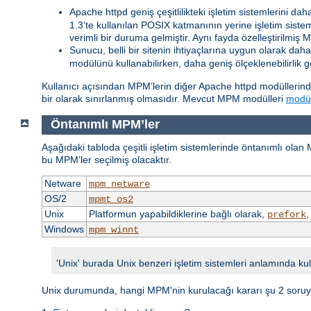
Apache httpd geniş çeşitlilikteki işletim sistemlerini da
1.3’te kullanılan POSIX katmanının yerine işletim sis
verimli bir duruma gelmiştir. Aynı fayda özelleştirilmiş 
Sunucu, belli bir sitenin ihtiyaçlarına uygun olarak daha 
modülünü kullanabilirken, daha geniş ölçeklenebilirlik g
Kullanıcı açısından MPM’lerin diğer Apache httpd modüllerind
bir olarak sınırlanmış olmasıdır. Mevcut MPM modülleri
modül
Öntanımlı MPM’ler
Aşağıdaki tabloda çeşitli işletim sistemlerinde öntanımlı olan
bu MPM’ler seçilmiş olacaktır.
Netware
mpm_netware
OS/2
mpmt_os2
Unix
Platformun yapabildiklerine bağlı olarak,
prefork
Windows
mpm_winnt
'Unix' burada Unix benzeri işletim sistemleri anlamında kul
Unix durumunda, hangi MPM'nin kurulacağı kararı şu 2 soruya 