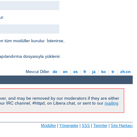
ur.
len tüm modüller kurulur. İstenirse,
apılandırma dosyasıyla yüklenir.
Mevcut Diller:
de
|
en
|
es
|
fr
|
ja
|
ko
|
tr
|
zh-cn
ver, and may be removed by our moderators if they are either
r IRC channel, #httpd, on Libera.chat, or sent to our
mailing
Modüller
|
Yönergeler
|
SSS
|
Terimler
|
Site Haritası