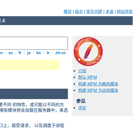
模块
|
指令
|
常见问题
|
术语
|
网站导航
.4
en
|
es
|
fr
|
ja
|
ko
|
tr
|
zh-cn
介绍
默认 MPM
构建 MPM 为静态模块
构建 MPM 为动态模块
参见
需要不同 的特性，或可能以不同的方
评论
选择哪些模块将会加载在服务器中，来选
络端口上，接受请求， 以及调度子进程