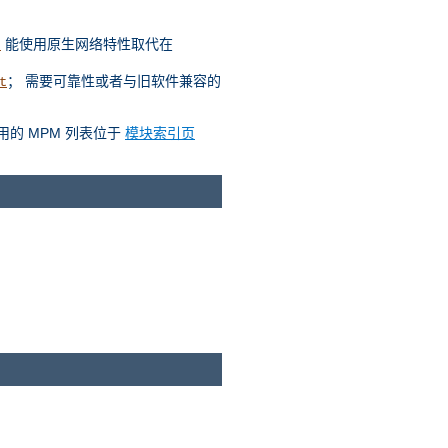
能使用原生网络特性取代在
t
； 需要可靠性或者与旧软件兼容的
t
用的 MPM 列表位于
模块索引页