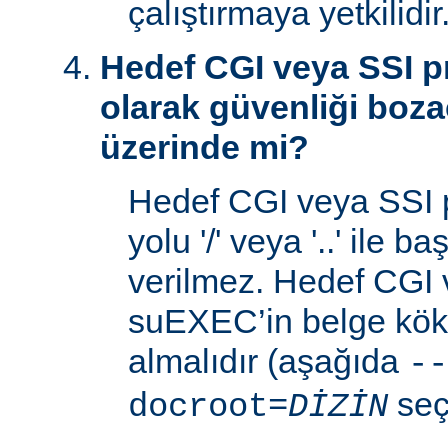
çalıştırmaya yetkilidir
Hedef CGI veya SSI p
olarak güvenliği boza
üzerinde mi?
Hedef CGI veya SSI 
yolu '/' veya '..' ile 
verilmez. Hedef CGI
suEXEC’in belge kök 
almalıdır (aşağıda
--
seç
docroot=
DİZİN