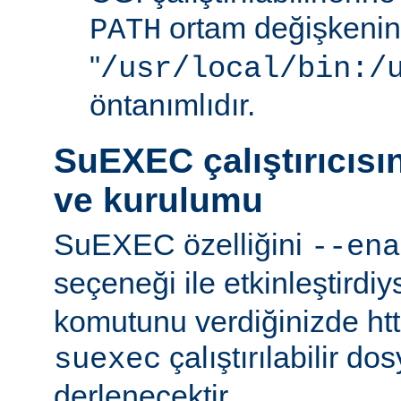
ortam değişkenini
PATH
"
/usr/local/bin:/
öntanımlıdır.
SuEXEC çalıştırıcısı
ve kurulumu
SuEXEC özelliğini
--ena
seçeneği ile etkinleştirdi
komutunu verdiğinizde http
çalıştırılabilir do
suexec
derlenecektir.