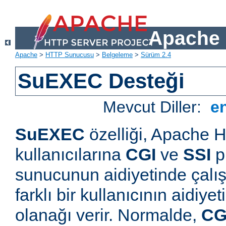
Apache 
Apache
>
HTTP Sunucusu
>
Belgeleme
>
Sürüm 2.4
SuEXEC Desteği
Mevcut Diller:
e
SuEXEC
özelliği, Apache
kullanıcılarına
CGI
ve
SSI
p
sunucunun aidiyetinde çalışt
farklı bir kullanıcının aidiye
olanağı verir. Normalde,
CG