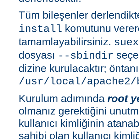
Tüm bileşenler derlendik
komutunu verer
install
tamamlayabilirsiniz.
suex
dosyası
seçen
--sbindir
dizine kurulacaktır; öntanı
/usr/local/apache2/
Kurulum adımında
root y
olmanız gerektiğini unutma
kullanıcı kimliğinin atana
sahibi olan kullanıcı kimliğ