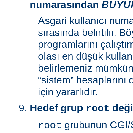
numarasından
BÜYÜ
Asgari kullanıcı num
sırasında belirtilir. 
programlarını çalıştır
olası en düşük kullan
belirlemeniz mümkün k
“sistem” hesaplarını
için yararlıdır.
Hedef grup
deği
root
grubunun CGI/S
root