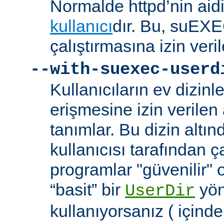
Normalde httpd’nin aidi
kullanıcı
dır. Bu, suEXEC
çalıştırmasına izin veril
--with-suexec-userd
Kullanıcıların ev dizin
erişmesine izin verilen a
tanımlar. Bu dizin alt
kullanıcısı tarafından ç
programlar "güvenilir" 
“basit” bir
yön
UserDir
kullanıyorsanız ( içind