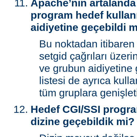
Apache’nin artalanda 
program hedef kullan
aidiyetine geçebildi 
Bu noktadan itibaren
setgid çağrıları üzeri
ve grubun aidiyetine 
listesi de ayrıca kull
tüm gruplara genişletil
Hedef CGI/SSI progr
dizine geçebildik mi?