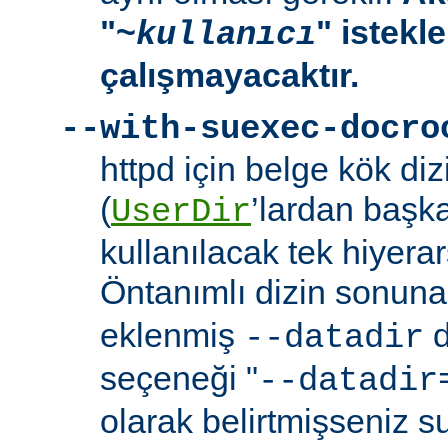
"~
" istekl
kullanıcı
çalışmayacaktır.
--with-suexec-docro
httpd için belge kök dizi
(
’lardan başk
UserDir
kullanılacak tek hiyerarş
Öntanımlı dizin sonuna
eklenmiş
d
--datadir
seçeneği "
--datadir
olarak belirtmişseniz s