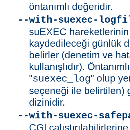
öntanımlı değeridir.
--with-suexec-logfi
suEXEC hareketlerinin 
kaydedileceği günlük d
belirler (denetim ve ha
kullanışlıdır). Öntanım
"
" olup yer
suexec_log
seçeneği ile belirtilen)
dizinidir.
--with-suexec-safep
CGI çalıştırılabilirlerin