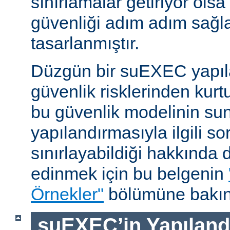
sınırlamalar getiriyor ols
güvenliği adım adım sağl
tasarlanmıştır.
Düzgün bir suEXEC yapıl
güvenlik risklerinden kurt
bu güvenlik modelinin su
yapılandırmasıyla ilgili so
sınırlayabildiği hakkında d
edinmek için bu belgenin
Örnekler"
bölümüne bakın
suEXEC’in Yapılandı