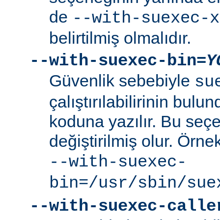
de
--with-suexec-x
belirtilmiş olmalıdır.
--with-suexec-bin=
Y
Güvenlik sebebiyle
su
çalıştırılabilirinin bul
koduna yazılır. Bu seçe
değiştirilmiş olur. Örne
--with-suexec-
bin=/usr/sbin/sue
--with-suexec-calle