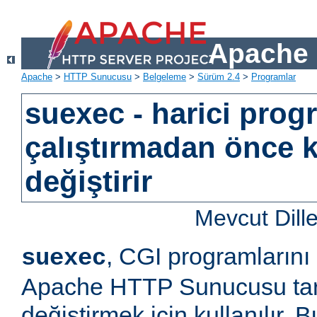
Apache 
Apache
>
HTTP Sunucusu
>
Belgeleme
>
Sürüm 2.4
>
Programlar
suexec - harici prog
çalıştırmadan önce k
değiştirir
Mevcut Dill
, CGI programlarını
suexec
Apache HTTP Sunucusu tara
değiştirmek için kullanılır.