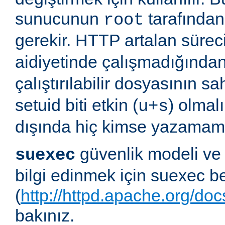
sunucunun
tarafından 
root
gerekir. HTTP artalan süre
aidiyetinde çalışmadığında
çalıştırılabilir dosyasının sa
setuid biti etkin (
) olmal
u+s
dışında hiç kimse yazamama
güvenlik modeli ve
suexec
bilgi edinmek için suexec b
(
http://httpd.apache.org/do
bakınız.