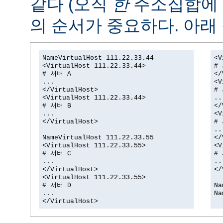
같다 (오직
한
주소집합에
의 순서가 중요하다. 아래 
NameVirtualHost 111.22.33.44
<V
<VirtualHost 111.22.33.44>
#
# 서버 A
</
...
<V
</VirtualHost>
#
<VirtualHost 111.22.33.44>
..
# 서버 B
</
...
<V
</VirtualHost>
#
..
NameVirtualHost 111.22.33.55
</
<VirtualHost 111.22.33.55>
<V
# 서버 C
#
...
..
</VirtualHost>
</
<VirtualHost 111.22.33.55>
# 서버 D
Na
...
Na
</VirtualHost>