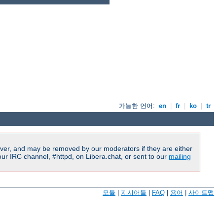
가능한 언어:
en
|
fr
|
ko
|
tr
ver, and may be removed by our moderators if they are either
r IRC channel, #httpd, on Libera.chat, or sent to our
mailing
모듈
|
지시어들
|
FAQ
|
용어
|
사이트맵