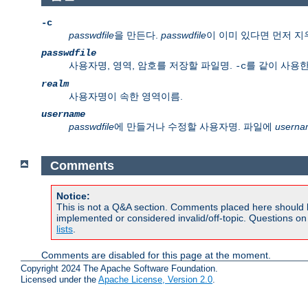
-c
passwdfile
을 만든다.
passwdfile
이 이미 있다면 먼저 지
passwdfile
사용자명, 영역, 암호를 저장할 파일명.
를 같이 사용한
-c
realm
사용자명이 속한 영역이름.
username
passwdfile
에 만들거나 수정할 사용자명. 파일에
userna
Comments
Notice:
This is not a Q&A section. Comments placed here should 
implemented or considered invalid/off-topic. Questions o
lists
.
Comments are disabled for this page at the moment.
Copyright 2024 The Apache Software Foundation.
Licensed under the
Apache License, Version 2.0
.