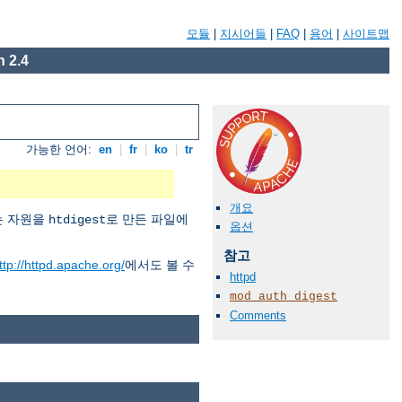
모듈
|
지시어들
|
FAQ
|
용어
|
사이트맵
 2.4
가능한 언어:
en
|
fr
|
ko
|
tr
개요
버는 자원을
로 만든 파일에
htdigest
옵션
참고
ttp://httpd.apache.org/
에서도 볼 수
httpd
mod_auth_digest
Comments