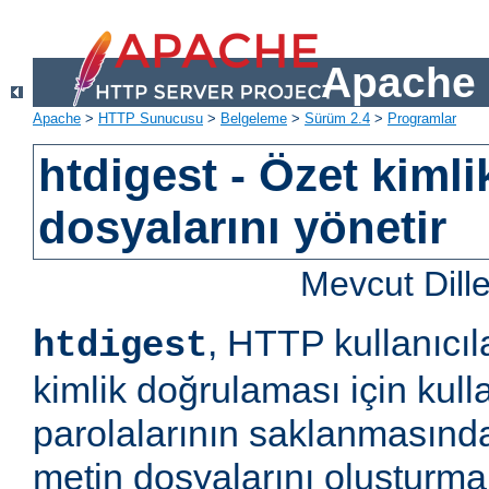
Apache 
Apache
>
HTTP Sunucusu
>
Belgeleme
>
Sürüm 2.4
>
Programlar
htdigest - Özet kiml
dosyalarını yönetir
Mevcut Dill
, HTTP kullanıcıl
htdigest
kimlik doğrulaması için kulla
parolalarının saklanmasında
metin dosyalarını oluşturm