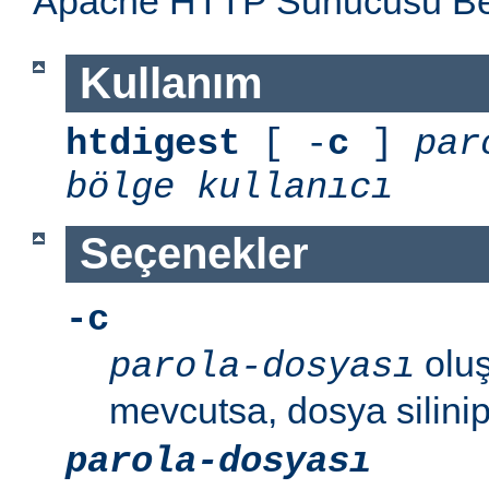
Apache HTTP Sunucusu Belg
Kullanım
htdigest
[ -
c
]
par
bölge
kullanıcı
Seçenekler
-c
oluş
parola-dosyası
mevcutsa, dosya silinip
parola-dosyası