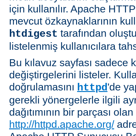
için kullanılır. Apache HT
mevcut özkaynaklarının kul
tarafından oluşt
htdigest
listelenmiş kullanıcılara tahsi
Bu kılavuz sayfası sadece k
değiştirgelerini listeler. Kull
doğrulamasını
'de ya
httpd
gerekli yönergelerle ilgili ay
dağıtımının bir parçası olan
http://httpd.apache.org/
adre