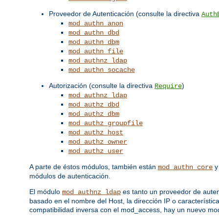
Proveedor de Autenticación (consulte la directiva
Auth
mod_authn_anon
mod_authn_dbd
mod_authn_dbm
mod_authn_file
mod_authnz_ldap
mod_authn_socache
Autorización (consulte la directiva
)
Require
mod_authnz_ldap
mod_authz_dbd
mod_authz_dbm
mod_authz_groupfile
mod_authz_host
mod_authz_owner
mod_authz_user
A parte de éstos módulos, también están
mod_authn_core
módulos de autenticación.
El módulo
es tanto un proveedor de auten
mod_authnz_ldap
basado en el nombre del Host, la dirección IP o característic
compatibilidad inversa con el mod_access, hay un nuevo m