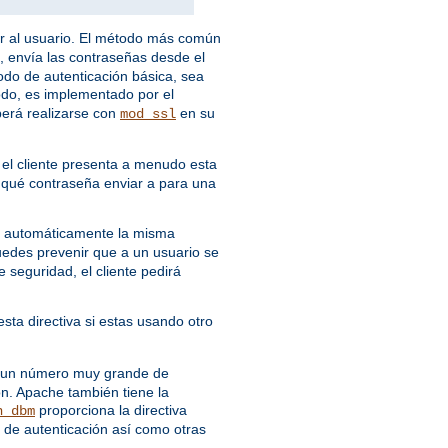
ar al usuario. El método más común
, envía las contraseñas desde el
todo de autenticación básica, sea
odo, es implementado por el
berá realizarse con
en su
mod_ssl
 el cliente presenta a menudo esta
r qué contraseña enviar a para una
rá automáticamente la misma
uedes prevenir que a un usuario se
seguridad, el cliente pedirá
esta directiva si estas usando otro
ne un número muy grande de
ón. Apache también tiene la
proporciona la directiva
n_dbm
de autenticación así como otras