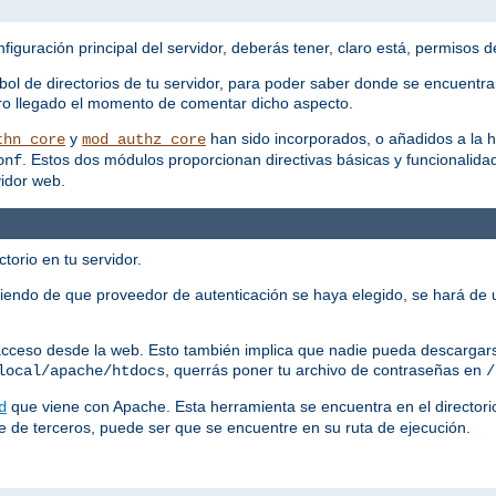
figuración principal del servidor, deberás tener, claro está, permisos de
bol de directorios de tu servidor, para poder saber donde se encuentra
claro llegado el momento de comentar dicho aspecto.
y
han sido incorporados, o añadidos a la h
thn_core
mod_authz_core
. Estos dos módulos proporcionan directivas básicas y funcionalidad
onf
vidor web.
torio en tu servidor.
iendo de que proveedor de autenticación se haya elegido, se hará de 
 acceso desde la web. Esto también implica que nadie pueda descargars
, querrás poner tu archivo de contraseñas en
local/apache/htdocs
/
que viene con Apache. Esta herramienta se encuentra en el director
d
e de terceros, puede ser que se encuentre en su ruta de ejecución.