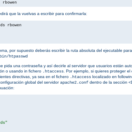
s rbowen
irá que la vuelvas a escribir para confirmarla:
rds rbowen
tema, por supuesto deberás escribir la ruta absoluta del ejecutable par
bin/htpasswd
ue pida una contraseña y así decirle al servidor que usuarios están au
ón o usando in fichero
. Por ejemplo, si quieres proteger el 
.htaccess
ientes directivas, ya sea en el fichero
localizado en following
.htaccess
 configuración global del servidor
dentro de la sección <
apache2.conf
nuación:
rds"