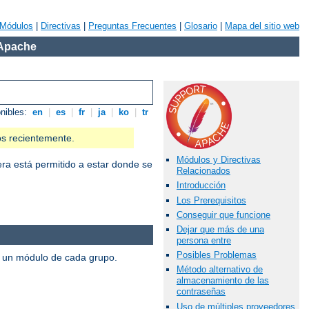
Módulos
|
Directivas
|
Preguntas Frecuentes
|
Glosario
|
Mapa del sitio web
 Apache
onibles:
en
|
es
|
fr
|
ja
|
ko
|
tr
os recientemente.
Módulos y Directivas
iera está permitido a estar donde se
Relacionados
Introducción
Los Prerequisitos
Conseguir que funcione
Dejar que más de una
persona entre
Posibles Problemas
s un módulo de cada grupo.
Método alternativo de
almacenamiento de las
contraseñas
Uso de múltiples proveedores