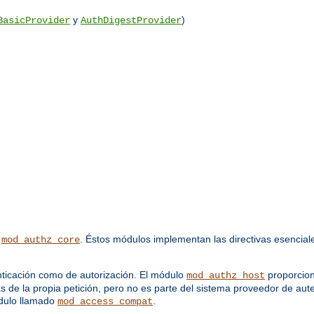
y
)
BasicProvider
AuthDigestProvider
y
. Éstos módulos implementan las directivas esenciale
mod_authz_core
ticación como de autorización. El módulo
proporcion
mod_authz_host
as de la propia petición, pero no es parte del sistema proveedor de aut
odulo llamado
.
mod_access_compat