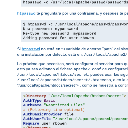
htpasswd -c /usr/local/apache/passwd/password
te preguntará por una contraseña, y después te ped
htpasswd
$ htpasswd -c /usr/local/apache/passwd/passwo
New password: mypassword
Re-type new password: mypassword
Adding password for user rbowen
Si
no está en tu variable de entorno "path" del sis
htpasswd
una instalación por defecto, está en:
/usr/local/apache2/
Lo próximo que necesitas, será configurar el servidor para q
esto ya sea editando el fichero
de configuraci
apache2.conf
, puedes usar las sigu
/usr/local/apache/htdocs/secret
, o en la
/usr/local/apache/htdocs/secret/.htaccess
"/usr/local/apache/htdocs/secret"> , como se muestra a conti
<
Directory
"/usr/local/apache/htdocs/secret"
>
AuthType
Basic
AuthName
"Restricted Files"
# (Following line optional)
AuthBasicProvider
AuthUserFile
"/usr/local/apache/passwd/passwo
Require
</
Directory
>