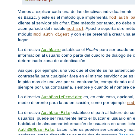
Vamos a explicar cada una de las directivas individualmente.
es
, y éste es el método que implementa
Basic
mod_auth_b
cliente al servidor sin cifrar. Este método por tanto, no deb
acompañado del módulo
. Apache soporta otro mét
mod_ssl
módulo
y con el se pretendía crear una a
mod_auth_digest
lugar.
La directiva
establece el
Realm
para ser usado en 
AuthName
información al usuario como parte del cuadro de diálogo de c
determinada zona de autenticación.
Así que, por ejemple, una vez que el cliente se ha autenticad
contraseña para cualquier área en el mismo servidor que e
le pida mas de una vez por su contraseña, compartiendo así 
siempre por una contraseña, siempre y cuando el nombre del
La directiva
es, en este caso, opcional
AuthBasicProvider
medio diferente para la autenticación, como por ejemplo
mod
La directiva
establece el path al fichero de
AuthUserFile
usuarios, puede ser realmente lento el buscar el usuario en e
habilidad de almacenar información de usuarios en unos fic
. Estos ficheros pueden ser creados y m
AuthDBMUserFile
opciones, están disponibles en módulos de terceros
Base de 