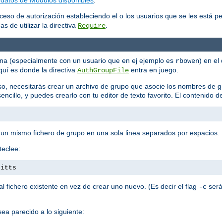
ceso de autorización estableciendo el o los usuarios que se les está p
s de utilizar la directiva
.
Require
ona (especialmente con un usuario que en ej ejemplo es
) en el
rbowen
quí es donde la directiva
entra en juego.
AuthGroupFile
so, necesitarás crear un archivo de grupo que asocie los nombres de 
encillo, y puedes crearlo con tu editor de texto favorito. El contenido d
 un mismo fichero de grupo en una sola linea separados por espacios.
teclee:
pitts
 fichero existente en vez de crear uno nuevo. (Es decir el flag
será
-c
ea parecido a lo siguiente: