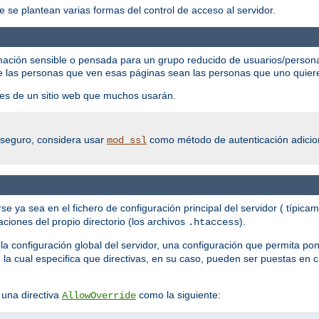
e se plantean varias formas del control de acceso al servidor.
mación sensible o pensada para un grupo reducido de usuarios/persona
e las personas que ven esas páginas sean las personas que uno quier
rtes de un sitio web que muchos usarán.
o seguro, considera usar
como método de autenticación adicion
mod_ssl
se ya sea en el fichero de configuración principal del servidor ( típica
ciones del propio directorio (los archivos
).
.htaccess
la configuración global del servidor, una configuración que permita pon
, la cual especifica que directivas, en su caso, pueden ser puestas en 
 una directiva
como la siguiente:
AllowOverride