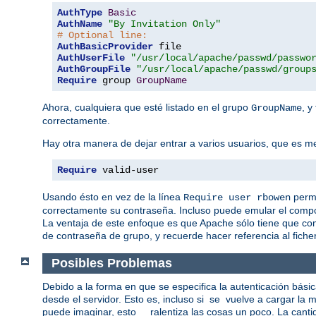
AuthType
Basic
AuthName
"By Invitation Only"
# Optional line:
AuthBasicProvider
AuthUserFile
"/usr/local/apache/passwd/passwo
AuthGroupFile
"/usr/local/apache/passwd/group
Require
 group 
GroupName
Ahora, cualquiera que esté listado en el grupo
, y
GroupName
correctamente.
Hay otra manera de dejar entrar a varios usuarios, que es men
Require
 valid-user
Usando ésto en vez de la línea
permi
Require user rbowen
correctamente su contraseña. Incluso puede emular el compo
La ventaja de este enfoque es que Apache sólo tiene que co
de contraseña de grupo, y recuerde hacer referencia al ficher
Posibles Problemas
Debido a la forma en que se especifica la autenticación bási
desde el servidor. Esto es, incluso si se vuelve a cargar l
puede imaginar, esto ralentiza las cosas un poco. La cantid