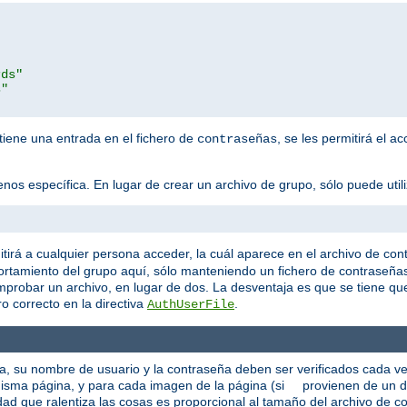
rds"
s"
 tiene una entrada en el fichero de
, se les permitirá el a
contraseñas
os específica. En lugar de crear un archivo de grupo, sólo puede utiliza
tirá a cualquier persona acceder, la cuál aparece en el archivo de con
rtamiento del grupo aquí, sólo manteniendo un fichero de contraseña
mprobar un archivo, en lugar de dos. La desventaja es que se tiene q
o correcto en la directiva
.
AuthUserFile
ca, su nombre de usuario y la contraseña deben ser verificados cada v
a misma página, y para cada imagen de la página (si provienen de un d
ad que ralentiza las cosas es proporcional al tamaño del archivo de co