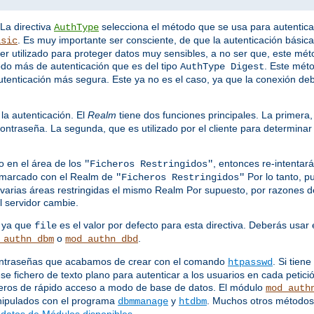
 La directiva
selecciona el método que se usa para autentic
AuthType
. Es muy importante ser consciente, de que la autenticación básica
asic
e ser utilizado para proteger datos muy sensibles, a no ser que, este mé
odo más de autenticación que es del tipo
. Este mét
AuthType Digest
utenticación más segura. Este ya no es el caso, ya que la conexión de
la autenticación. El
Realm
tiene dos funciones principales. La primera,
ontraseña. La segunda, que es utilizado por el cliente para determina
o en el área de los
, entonces re-intenta
"Ficheros Restringidos"
s marcado con el Realm de
Por lo tanto, p
"Ficheros Restringidos"
varias áreas restringidas el mismo Realm Por supuesto, por razones de 
 servidor cambie.
, ya que
es el valor por defecto para esta directiva. Deberás usar 
file
o
.
_authn_dbm
mod_authn_dbd
 contraseñas que acabamos de crear con el comando
. Si tie
htpasswd
se fichero de texto plano para autenticar a los usuarios en cada petici
heros de rápido acceso a modo de base de datos. El módulo
mod_auth
anipulados con el programa
y
. Muchos otros métodos 
dbmmanage
htdbm
datos de Módulos disponibles
.