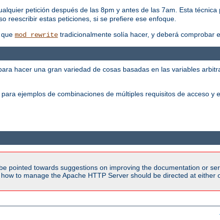
alquier petición después de las 8pm y antes de las 7am. Esta técnica
o reescribir estas peticiones, si se prefiere ese enfoque.
s que
tradicionalmente solía hacer, y deberá comprobar es
mod_rewrite
ra hacer una gran variedad de cosas basadas en las variables arbitrar
para ejemplos de combinaciones de múltiples requisitos de acceso y e
be pointed towards suggestions on improving the documentation or ser
n how to manage the Apache HTTP Server should be directed at either ou