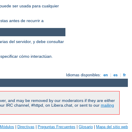
 puede ser usada para cualquier
tas antes de recurrir a
ias del servidor, y debe consultar
specificar cómo interactúan.
Idiomas disponibles:
en
|
es
|
fr
ver, and may be removed by our moderators if they are either
r IRC channel, #httpd, on Libera.chat, or sent to our
mailing
Módulos
|
Directivas
|
Preguntas Frecuentes
|
Glosario
|
Mapa del sitio web