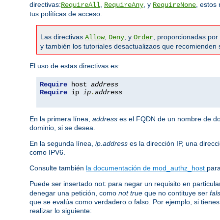
directivas:
,
, y
, estos
RequireAll
RequireAny
RequireNone
tus políticas de acceso.
Las directivas
,
, y
, proporcionadas por
Allow
Deny
Order
y también los tutoriales desactualizaos que recomienden 
El uso de estas directivas es:
Require
 host 
address
Require
 ip 
ip
.
address
En la primera línea,
address
es el FQDN de un nombre de domi
dominio, si se desea.
En la segunda línea,
ip.address
es la dirección IP, una direc
como IPV6.
Consulte también
la documentación de mod_authz_host
para
Puede ser insertado
para negar un requisito en particul
not
denegar una petición, como
not true
que no contituye ser
fal
que se evalúa como verdadero o falso. Por ejemplo, si tienes
realizar lo siguiente: