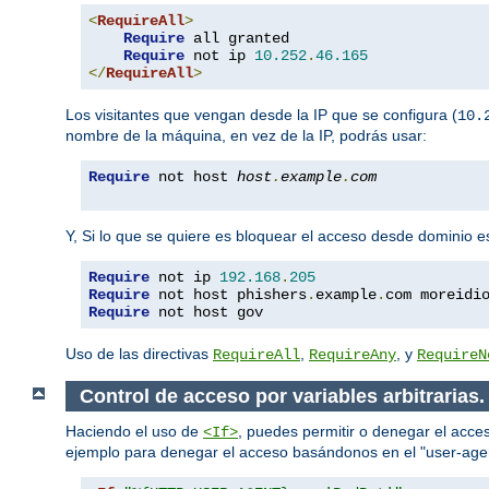
<
RequireAll
>
Require
 all granted

Require
 not ip 
10.252
.
46.165
</
RequireAll
>
Los visitantes que vengan desde la IP que se configura (
10.
nombre de la máquina, en vez de la IP, podrás usar:
Require
 not host 
host
.
example
.
com
Y, Si lo que se quiere es bloquear el acceso desde dominio e
Require
 not ip 
192.168
.
205
Require
 not host phishers
.
example
.
com moreidi
Require
 not host gov
Uso de las directivas
,
, y
RequireAll
RequireAny
RequireN
Control de acceso por variables arbitrarias.
Haciendo el uso de
, puedes permitir o denegar el acces
<If>
ejemplo para denegar el acceso basándonos en el "user-age