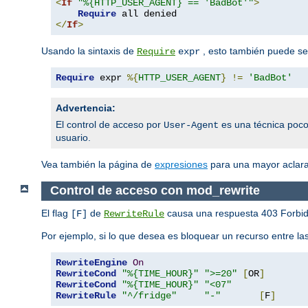
<
If
"%{HTTP_USER_AGENT} == 'BadBot'"
>
Require
</
If
>
Usando la sintaxis de
, esto también puede ser
Require
expr
Require
 expr 
%{
HTTP_USER_AGENT
}
!=
'BadBot'
Advertencia:
El control de acceso por
es una técnica poco
User-Agent
usuario.
Vea también la página de
expresiones
para una mayor aclarac
Control de acceso con mod_rewrite
El flag
de
causa una respuesta 403 Forbidd
[F]
RewriteRule
Por ejemplo, si lo que desea es bloquear un recurso entre 
RewriteEngine
On
RewriteCond
"%{TIME_HOUR}"
">=20"
[
OR
]
RewriteCond
"%{TIME_HOUR}"
"<07"
RewriteRule
"^/fridge"
"-"
[
F
]