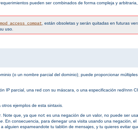
 requerimientos pueden ser combinados de forma compleja y arbitraria,
, están obsoletas y serán quitadas en futuras ver
mod_access_compat
su uso.
nio (o un nombre parcial del dominio); puede proporcionar múltiples
ción IP parcial, una red con su máscara, o una especificación red/nnn
 otros ejemplos de esta sintaxis.
ar. Note que, ya que
es una negación de un valor, no puede ser usad
not
se
. En consecuencia, para denegar una visita usando una negación, el
 a alguien espameandote tu tablón de mensajes, y tu quieres evitar qu