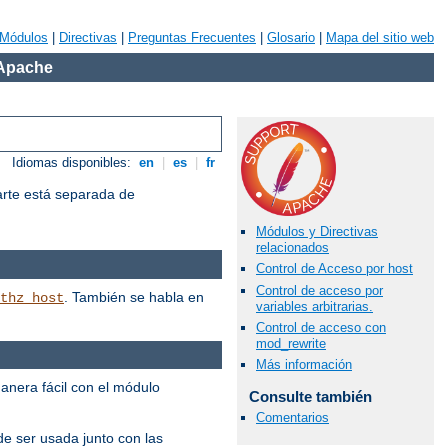
Módulos
|
Directivas
|
Preguntas Frecuentes
|
Glosario
|
Mapa del sitio web
 Apache
Idiomas disponibles:
en
|
es
|
fr
arte está separada de
Módulos y Directivas
relacionados
Control de Acceso por host
Control de acceso por
. También se habla en
thz_host
variables arbitrarias.
Control de acceso con
mod_rewrite
Más información
manera fácil con el módulo
Consulte también
Comentarios
e ser usada junto con las