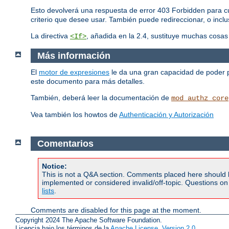
Esto devolverá una respuesta de error 403 Forbidden para cu
criterio que desee usar. También puede redireccionar, o inclus
La directiva
, añadida en la 2.4, sustituye muchas cosa
<If>
Más información
El
motor de expresiones
le da una gran capacidad de poder pa
este documento para más detalles.
También, deberá leer la documentación de
mod_authz_core
Vea también los howtos de
Authenticación y Autorización
Comentarios
Notice:
This is not a Q&A section. Comments placed here should 
implemented or considered invalid/off-topic. Questions o
lists
.
Comments are disabled for this page at the moment.
Copyright 2024 The Apache Software Foundation.
Licencia bajo los términos de la
Apache License, Version 2.0
.