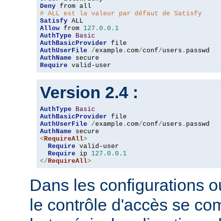
Deny
# ALL est la valeur par défaut de Satisfy
Satisfy
Allow
 from 
127.0
.
0.1
AuthType
Basic
AuthBasicProvider
AuthUserFile
/
example
.
com
/
conf
/
users
.
AuthName
Require
 valid-user
Version 2.4 :
AuthType
Basic
AuthBasicProvider
AuthUserFile
/
example
.
com
/
conf
/
users
.
AuthName
<
RequireAll
>
Require
 valid-user

Require
 ip 
127.0
.
0.1
</
RequireAll
>
Dans les configurations où
le contrôle d'accès se co