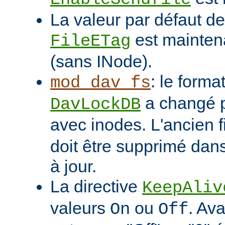
La valeur par défaut de 
est mainten
FileETag
(sans INode).
: le format
mod_dav_fs
a changé p
DavLockDB
avec inodes. L'ancien f
doit être supprimé dans
à jour.
La directive
KeepAliv
valeurs
ou
. Ava
On
Off