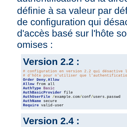
définie à sa valeur par dé
de configuration qui désac
d'accès basé sur l'hôte s
omises :
Version 2.2 :
# configuration en version 2.2 qui désactive 
# d'hôte pour n'utiliser que l'authentificati
Order
Deny
,
Allow
Allow
AuthType
Basic
AuthBasicProvider
AuthUserFile
/
example
.
com
/
conf
/
users
.
AuthName
Require
 valid-user
Version 2.4 :