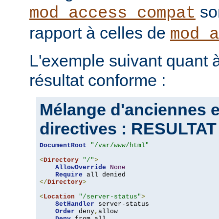
son
mod_access_compat
rapport à celles de
mod_a
L'exemple suivant quant à
résultat conforme :
Mélange d'anciennes e
directives : RESULT
DocumentRoot
"/var/www/html"
<
Directory
"/"
>
AllowOverride
None
Require
</
Directory
>
<
Location
"/server-status"
>
SetHandler
 server-status

Order
 deny
,
allow

Deny
 from all
