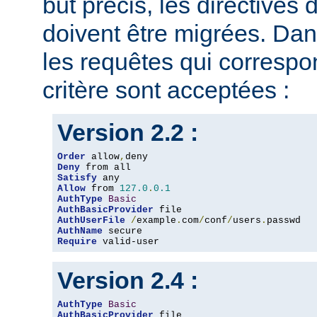
but précis, les directives
doivent être migrées. Dan
les requêtes qui corresp
critère sont acceptées :
Version 2.2 :
Order
 allow
,
Deny
Satisfy
Allow
 from 
127.0
.
0.1
AuthType
Basic
AuthBasicProvider
AuthUserFile
/
example
.
com
/
conf
/
users
.
AuthName
Require
 valid-user
Version 2.4 :
AuthType
Basic
AuthBasicProvider