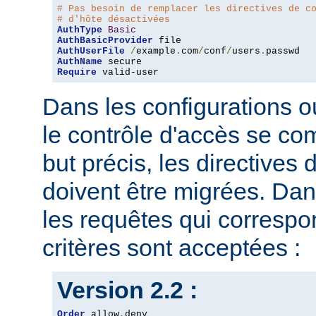
# Pas besoin de remplacer les directives de c
# d'hôte désactivées
AuthType
Basic
AuthBasicProvider
AuthUserFile
/
example
.
com
/
conf
/
users
.
AuthName
Require
 valid-user
Dans les configurations où
le contrôle d'accès se co
but précis, les directives
doivent être migrées. Dan
les requêtes qui corresp
critères sont acceptées :
Version 2.2 :
Order
 allow
,