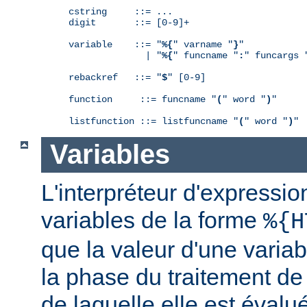
cstring     ::= ...

digit       ::= [0-9]+

variable    ::= "
%{
" varname "
}
"

              | "
%{
" funcname "
:
" funcargs 
rebackref   ::= "
$
" [0-9]

function     ::= funcname "
(
" word "
)
"

listfunction ::= listfuncname "
(
" word "
)
"
Variables
L'interpréteur d'expressio
variables de la forme
%{H
que la valeur d'une varia
la phase du traitement de
de laquelle elle est éval