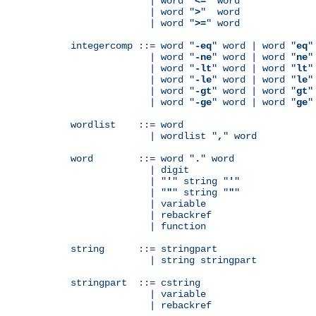
              | word "
<=
" word

              | word "
>
"  word

              | word "
>=
" word

integercomp ::= word "
-eq
" word | word "
eq
"
              | word "
-ne
" word | word "
ne
"
              | word "
-lt
" word | word "
lt
"
              | word "
-le
" word | word "
le
"
              | word "
-gt
" word | word "
gt
"
              | word "
-ge
" word | word "
ge
"
wordlist    ::= word

              | wordlist "
,
" word

word        ::= word "
.
" word

              | digit

              | "
'
" string "
'
"

              | "
"
" string "
"
"

              | variable

	      | rebackref

              | function

string      ::= stringpart

              | string stringpart

stringpart  ::= cstring

              | variable

	      | rebackref
