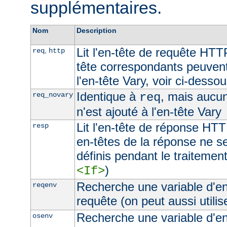
supplémentaires.
Nom
Description
Lit l'en-tête de requête HTT
,
req
http
tête correspondants peuvent
l'en-tête Vary, voir ci-desso
Identique à
, mais aucu
req_novary
req
n'est ajouté à l'en-tête Vary
Lit l'en-tête de réponse HTT
resp
en-têtes de la réponse ne s
définis pendant le traitement
)
<If>
Recherche une variable d'e
reqenv
requête (on peut aussi utilis
Recherche une variable d'e
osenv