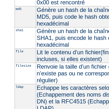
0x00 est rencontré
Génère un hash de la chaîne
md5
MD5, puis code le hash obt
hexadécimal
Génère un hash de la chaîne
sha1
SHA1, puis encode le hash 
hexadécimal
Lit le contenu d'un fichier(fi
file
incluses, si elles existent)
Renvoie la taille d'un fichier 
filesize
n'existe pas ou ne correspon
régulier)
Echappe les caractères sel
ldap
(Echappement des noms dist
DN) et la RFC4515 (Echappe
LDAP).