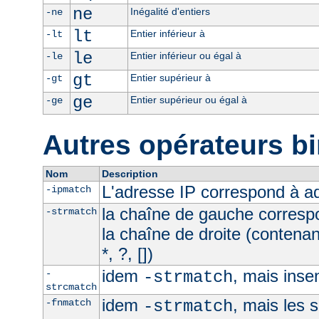
ne
Inégalité d'entiers
-ne
lt
Entier inférieur à
-lt
le
Entier inférieur ou égal à
-le
gt
Entier supérieur à
-gt
ge
Entier supérieur ou égal à
-ge
Autres opérateurs bi
Nom
Description
L'adresse IP correspond à 
-ipmatch
la chaîne de gauche corresp
-strmatch
la chaîne de droite (contena
*, ?, [])
idem
, mais inse
-
-strmatch
strcmatch
idem
, mais les 
-fnmatch
-strmatch