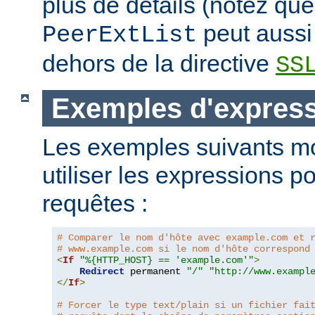
plus de détails (notez que
peut aussi 
PeerExtList
dehors de la directive
SS
Exemples d'expres
Les exemples suivants m
utiliser les expressions p
requêtes :
# Comparer le nom d'hôte avec example.com et 
# www.example.com si le nom d'hôte correspond
<
If
"%{HTTP_HOST} == 'example.com'"
>
Redirect
 permanent 
"/"
"http://www.exampl
</
If
>
# Forcer le type text/plain si un fichier fai