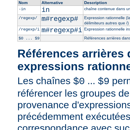
Nom
Alternative
Description
in
chaîne contenue dans un
-in
m#regexp#
Expression rationnelle (
/regexp/
délimiteurs autres que /)
m#regexp#i
Expression rationnelle in
/regexp/i
Références arrières dans
$0 ... $9
Références arrières 
expressions rationne
Les chaînes
...
perm
$0
$9
référencer les groupes de
provenance d'expressions
précédemment exécutées 
correspondance avec succ