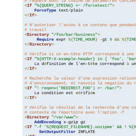
# requête dont la chaîne de paramètres contie
<
If
"%{QUERY_STRING} =~ /forcetext/"
>
ForceType
 text
/
</
If
>
# N'autoriser l'accès à ce contenu que pendan
# travail
<
Directory
"/foo/bar/business"
>
Require
 expr 
%{
TIME_HOUR
}
-
gt 
9
&&
%{
TIM
</
Directory
>
# Vérifie si un en-tête HTTP correspond à une
<
If
"%{HTTP:X-example-header} in { 'foo', 'ba
La
 d
é
finition de l
'
en-t
ê
te correspond 
à
 u
</
If
>
# Recherche la valeur d'une expression ration
# d'environnement, et renvoie la négation du 
<
If
"! reqenv('REDIRECT_FOO') =~ /bar/"
>
La
 condition est v
é
rifi
é
</
If
>
# Vérifie le résultat de la recherche d'une c
# contexte de répertoire avec l'option -f
<
Directory
"/var/www"
>
AddEncoding
<
If
"-f '%{REQUEST_FILENAME}.unzipme' && ! %{
SetOutputFilter