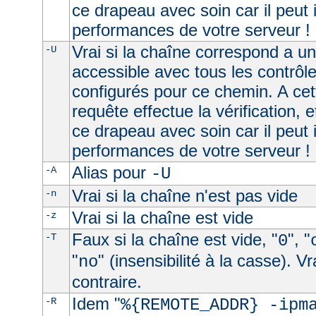
ce drapeau avec soin car il peut 
performances de votre serveur !
Vrai si la chaîne correspond a u
-U
accessible avec tous les contrôl
configurés pour ce chemin. A cet
requête effectue la vérification, e
ce drapeau avec soin car il peut 
performances de votre serveur !
Alias pour
-A
-U
Vrai si la chaîne n'est pas vide
-n
Vrai si la chaîne est vide
-z
Faux si la chaîne est vide, "
", "
-T
0
"
" (insensibilité à la casse). V
no
contraire.
Idem "
-R
%{REMOTE_ADDR} -ipm