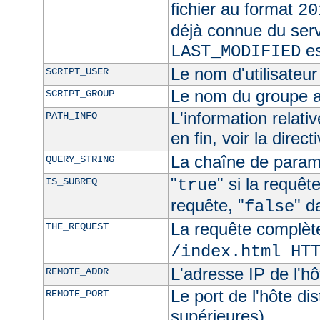
fichier au format
20
déjà connue du ser
es
LAST_MODIFIED
Le nom d'utilisateur 
SCRIPT_USER
Le nom du groupe au
SCRIPT_GROUP
L'information relat
PATH_INFO
en fin, voir la direct
La chaîne de param
QUERY_STRING
"
" si la requê
IS_SUBREQ
true
requête, "
" d
false
La requête complèt
THE_REQUEST
/index.html HT
L'adresse IP de l'hô
REMOTE_ADDR
Le port de l'hôte di
REMOTE_PORT
supérieures)