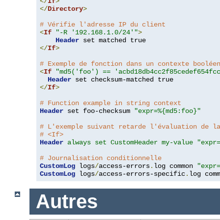
</
If
>
</
Directory
>
# Vérifie l'adresse IP du client
<
If
"-R '192.168.1.0/24'"
>
Header
</
If
>
# Exemple de fonction dans un contexte boolée
<
If
"md5('foo') == 'acbd18db4cc2f85cedef654fc
Header
</
If
>
# Function example in string context
Header
 set foo-checksum 
"expr=%{md5:foo}"
# L'exemple suivant retarde l'évaluation de l
# <If>
Header
always set CustomHeader my-value "expr
# Journalisation conditionnelle
CustomLog
 logs
/
access-errors
.
log common 
"expr
CustomLog
 logs
/
access-errors-specific
.
log com
Autres