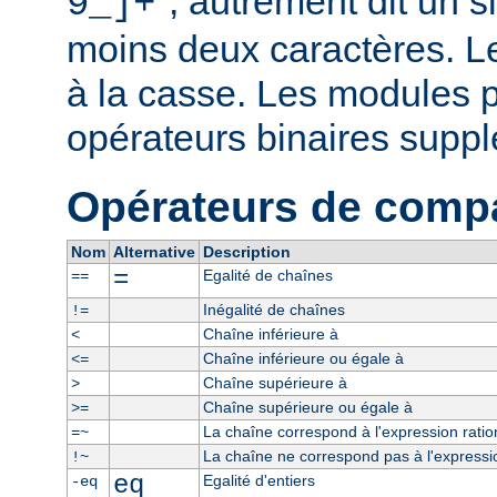
", autrement dit un 
9_]+
moins deux caractères. L
à la casse. Les modules p
opérateurs binaires supp
Opérateurs de comp
Nom
Alternative
Description
=
Egalité de chaînes
==
Inégalité de chaînes
!=
Chaîne inférieure à
<
Chaîne inférieure ou égale à
<=
Chaîne supérieure à
>
Chaîne supérieure ou égale à
>=
La chaîne correspond à l'expression ratio
=~
La chaîne ne correspond pas à l'expressio
!~
eq
Egalité d'entiers
-eq