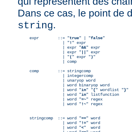
qui représentent des chaî
Dans ce cas, le point de 
.
string
expr        ::= "
true
" | "
false
"

              | "
!
" expr

              | expr "
&&
" expr

              | expr "
||
" expr

              | "
(
" expr "
)
"

              | comp

comp        ::= stringcomp

              | integercomp

              | unaryop word

              | word binaryop word

              | word "
in
" "
{
" wordlist "
}
"

              | word "
in
" listfunction

              | word "
=~
" regex

              | word "
!~
" regex

stringcomp  ::= word "
==
" word

              | word "
!=
" word

              | word "
<
"  word
