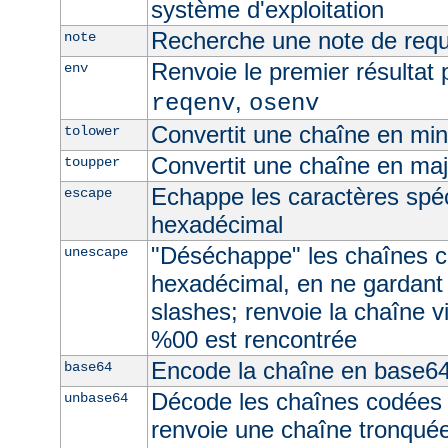
système d'exploitation
Recherche une note de req
note
Renvoie le premier résultat 
env
,
reqenv
osenv
Convertit une chaîne en mi
tolower
Convertit une chaîne en ma
toupper
Echappe les caractères spé
escape
hexadécimal
"Déséchappe" les chaînes 
unescape
hexadécimal, en ne gardant
slashes; renvoie la chaîne v
%00 est rencontrée
Encode la chaîne en base6
base64
Décode les chaînes codées
unbase64
renvoie une chaîne tronquée 