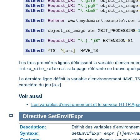
SetEnvIf
Request_URI
"\.gif$"
 object_is_image
SetEnvIf
Request_URI
"\.jpg$"
 object_is_image
SetEnvIf
Request_URI
"\.xbm$"
 object_is_image
SetEnvIf
Referer
 www\.mydomain\.example\.com i
SetEnvIf
 object_is_image xbm XBIT_PROCESSING
=
SetEnvIf
Request_URI
"\.(.*)$"
 EXTENSION
=
$1

SetEnvIf
^
TS  
^[
a-z
]
  HAVE_TS
Les trois premières lignes définissent la variable d'environn
si la page référante se trouve quelq
intra_site_referral
La dernière ligne définit la variable d'environnement
HAVE_TS
caractère du jeu [a-z].
Voir aussi
Les variables d'environnement et le serveur HTTP Ap
Directive
SetEnvIfExpr
Description:
Définit des variables d'environne
Syntaxe:
SetEnvIfExpr
expr [!]env-va
Contexte:
configuration globale, serveur virtu