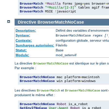
BrowserMatch
^
Mozilla
 forms jpeg
=
yes browser
=
BrowserMatch
"^Mozilla/[2-3]"
BrowserMatch
 MSIE 
!
javascript
Directive
BrowserMatchNoCase
Description:
Définit des variables d'environne
Syntaxe:
BrowserMatchNoCase
regex [!
Contexte:
configuration globale, serveur virtu
Surcharges autorisées:
FileInfo
Statut:
Base
Module:
mod_setenvif
La directive
est identique sur le plan 
BrowserMatchNoCase
Par exemple :
BrowserMatchNoCase
 mac platform
=
BrowserMatchNoCase
 win platform
=
windows
Les directives
et
sont 
BrowserMatch
BrowserMatchNoCase
produisent le même effet :
BrowserMatchNoCase
Robot
SetEnvIfNoCase
User-Agent
Robot
 is_a_robot