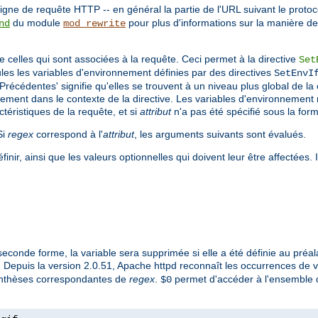
gne de requête HTTP -- en général la partie de l'URL suivant le protoc
du module
pour plus d'informations sur la manière d
nd
mod_rewrite
 celles qui sont associées à la requête. Ceci permet à la directive
Set
es les variables d'environnement définies par des directives
SetEnvI
'Précédentes' signifie qu'elles se trouvent à un niveau plus global de l
uement dans le contexte de la directive. Les variables d'environnement
éristiques de la requête, et si
attribut
n'a pas été spécifié sous la for
Si
regex
correspond à l'
attribut
, les arguments suivants sont évalués.
nir, ainsi que les valeurs optionnelles qui doivent leur être affectées.
seconde forme, la variable sera supprimée si elle a été définie au préala
. Depuis la version 2.0.51, Apache httpd reconnaît les occurrences de 
renthèses correspondantes de
regex
.
permet d'accéder à l'ensemble d
$0