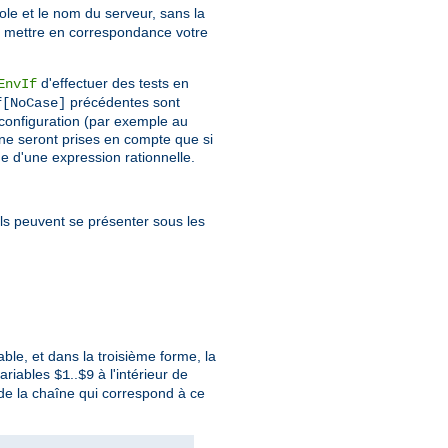
ole et le nom du serveur, sans la
e mettre en correspondance votre
d'effectuer des tests en
EnvIf
précédentes sont
f[NoCase]
a configuration (par exemple au
 ne seront prises en compte que si
me d'une expression rationnelle.
 Ils peuvent se présenter sous les
ble, et dans la troisième forme, la
variables
..
à l'intérieur de
$1
$9
e la chaîne qui correspond à ce