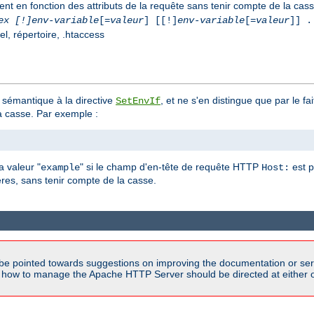
ent en fonction des attributs de la requête sans tenir compte de la cas
ex [!]env-variable
[=
valeur
] [[!]
env-variable
[=
valeur
]] .
el, répertoire, .htaccess
 sémantique à la directive
, et ne s'en distingue que par le f
SetEnvIf
la casse. Par exemple :
a valeur "
" si le champ d'en-tête de requête HTTP
est p
example
Host:
es, sans tenir compte de la casse.
be pointed towards suggestions on improving the documentation or ser
n how to manage the Apache HTTP Server should be directed at either ou