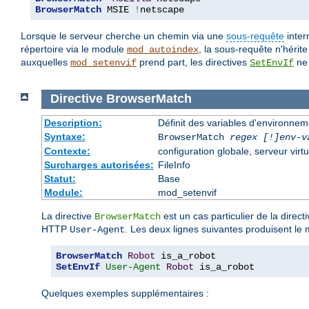
BrowserMatch
 MSIE 
!
netscape
Lorsque le serveur cherche un chemin via une
sous-requête
inter
répertoire via le module
, la sous-requête n'hérit
mod_autoindex
auxquelles
prend part, les directives
ne 
mod_setenvif
SetEnvIf
Directive
BrowserMatch
Description:
Définit des variables d'environne
Syntaxe:
BrowserMatch
regex [!]env-v
Contexte:
configuration globale, serveur virtu
Surcharges autorisées:
FileInfo
Statut:
Base
Module:
mod_setenvif
La directive
est un cas particulier de la direct
BrowserMatch
HTTP
. Les deux lignes suivantes produisent le 
User-Agent
BrowserMatch
Robot
SetEnvIf
User-Agent
Robot
 is_a_robot
Quelques exemples supplémentaires :