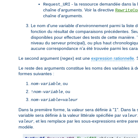
- la ressource demandée dans la li
Request_URI
chaîne d'arguments. Voir la directive
RewriteCo
chaîne d'arguments.
Le nom d'une variable d'environnement parmi la liste de
fonction du résultat de comparaisons précédentes. Seul
disponibles pour effectuer des tests de cette manière. 
niveau du serveur principal), ou plus haut chronologiq
aucune correspondance n'a été trouvée parmi les caract
Le second argument (
regex
) est une
expression rationnelle
. 
Le reste des arguments constitue les noms des variables à défi
formes suivantes :
, ou
nom-variable
, ou
!
nom-variable
nom-variable
=
valeur
Dans la première forme, la valeur sera définie à "1". Dans la 
variable sera définie à la valeur littérale spécifiée par
valeur
, et les remplace par les sous-expressions entre pa
valeur
modèle.