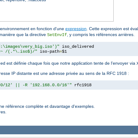
d'environnement en fonction d'une
expression
. Cette expression est éval
manière que la directive
, y compris les références arrières.
SetEnvIf
d:\images\very_big.iso')"
 iso_delivered

=~ /(.*\.iso$)/"
 iso-path
=
$1
est définie chaque fois que notre application tente de l'envoyer via
red
l'adresse IP distante est une adresse privée au sens de la RFC 1918 :
.0/12' || -R '192.168.0.0/16'"
 rfc1918
une référence complète et davantage d'exemples.
res.