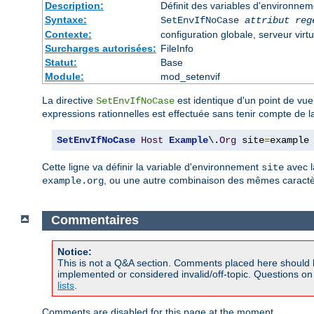
Description:
Définit des variables d'environnem
Syntaxe:
SetEnvIfNoCase
attribut reg
Contexte:
configuration globale, serveur virtu
Surcharges autorisées:
FileInfo
Statut:
Base
Module:
mod_setenvif
La directive
est identique d'un point de vue
SetEnvIfNoCase
expressions rationnelles est effectuée sans tenir compte de 
SetEnvIfNoCase
Host
Example
\.
Org
 site
=
example
Cette ligne va définir la variable d'environnement
avec l
site
, ou une autre combinaison des mêmes caractèr
example.org
Commentaires
Notice:
This is not a Q&A section. Comments placed here should 
implemented or considered invalid/off-topic. Questions o
lists
.
Comments are disabled for this page at the moment.