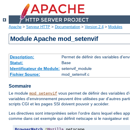
Apache
>
Serveur HTTP
>
Documentation
>
Version 2.4
>
Modules
Module Apache mod_setenvif
Description:
Permet de définir des variables d'env
Statut:
Base
Identificateur de Module:
setenvif_module
Fichier Source:
mod_setenvif.c
Sommaire
Le module
vous permet de définir des variables d'
mod_setenvif
variables d'environnement peuvent être utilisées par d'autres par
scripts CGI et les pages SSI doivent pouvoir y accéder.
Les directives sont interprétées selon l'ordre dans lequel elles ap
comme dans cet exemple qui définit netscape si le navigateur est
BrowserMatch
^
Mozilla