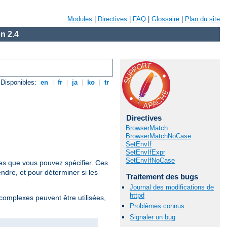
Modules
|
Directives
|
FAQ
|
Glossaire
|
Plan du site
n 2.4
Disponibles:
en
|
fr
|
ja
|
ko
|
tr
Directives
BrowserMatch
BrowserMatchNoCase
SetEnvIf
SetEnvIfExpr
SetEnvIfNoCase
res que vous pouvez spécifier. Ces
ndre, et pour déterminer si les
Traitement des bugs
Journal des modifications de
httpd
 complexes peuvent être utilisées,
Problèmes connus
Signaler un bug