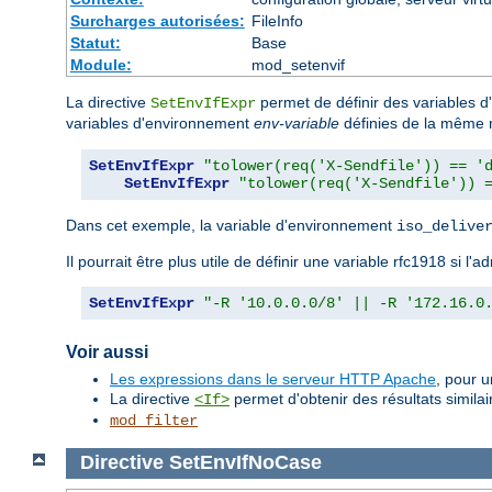
Surcharges autorisées:
FileInfo
Statut:
Base
Module:
mod_setenvif
La directive
permet de définir des variables 
SetEnvIfExpr
variables d'environnement
env-variable
définies de la même 
SetEnvIfExpr
"tolower(req('X-Sendfile')) == '
SetEnvIfExpr
"tolower(req('X-Sendfile')) 
Dans cet exemple, la variable d'environnement
iso_delive
Il pourrait être plus utile de définir une variable rfc1918 si 
SetEnvIfExpr
"-R '10.0.0.0/8' || -R '172.16.0
Voir aussi
Les expressions dans le serveur HTTP Apache
, pour 
La directive
permet d'obtenir des résultats similai
<If>
mod_filter
Directive
SetEnvIfNoCase