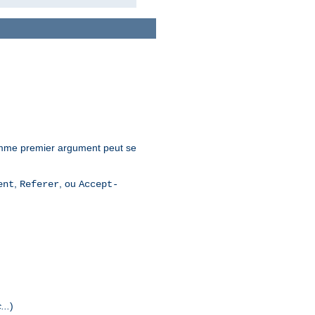
mme premier argument peut se
,
, ou
ent
Referer
Accept-
...
)