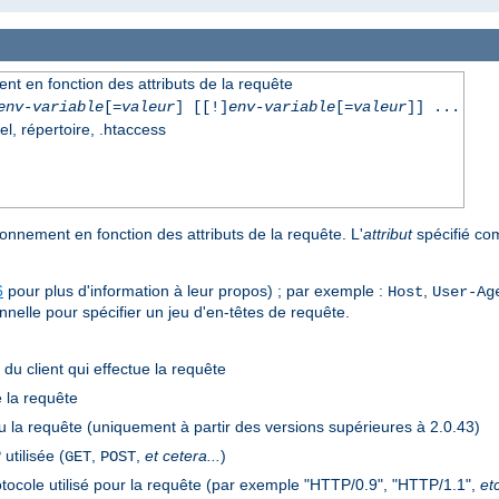
nt en fonction des attributs de la requête
env-variable
[=
valeur
] [[!]
env-variable
[=
valeur
]] ...
el, répertoire, .htaccess
onnement en fonction des attributs de la requête. L'
attribut
spécifié co
6
pour plus d'information à leur propos) ; par exemple :
,
Host
User-Ag
ionnelle pour spécifier un jeu d'en-têtes de requête.
) du client qui effectue la requête
e la requête
çu la requête (uniquement à partir des versions supérieures à 2.0.43)
tilisée (
,
,
et cetera...
)
GET
POST
otocole utilisé pour la requête (par exemple "HTTP/0.9", "HTTP/1.1",
etc