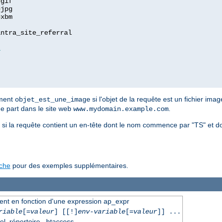
=
=
=
xbm

ntra_site_referral

1
ement
si l'objet de la requête est un fichier imag
objet_est_une_image
ue part dans le site web
.
www.mydomain.example.com
si la requête contient un en-tête dont le nom commence par "TS" et d
ache
pour des exemples supplémentaires.
ment en fonction d'une expression ap_expr
riable
[=
valeur
] [[!]
env-variable
[=
valeur
]] ...
el, répertoire, .htaccess