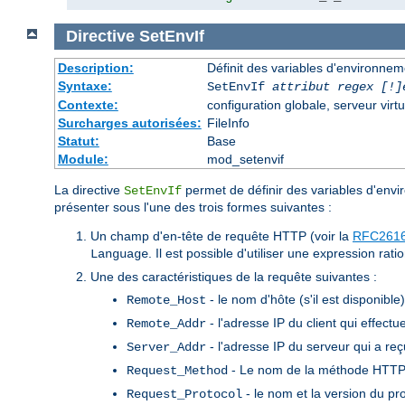
Directive
SetEnvIf
Description:
Définit des variables d'environneme
Syntaxe:
SetEnvIf
attribut regex [!]
Contexte:
configuration globale, serveur virtu
Surcharges autorisées:
FileInfo
Statut:
Base
Module:
mod_setenvif
La directive
permet de définir des variables d'envir
SetEnvIf
présenter sous l'une des trois formes suivantes :
Un champ d'en-tête de requête HTTP (voir la
RFC261
. Il est possible d'utiliser une expression rat
Language
Une des caractéristiques de la requête suivantes :
- le nom d'hôte (s'il est disponible
Remote_Host
- l'adresse IP du client qui effectu
Remote_Addr
- l'adresse IP du serveur qui a re
Server_Addr
- Le nom de la méthode HTTP u
Request_Method
- le nom et la version du pr
Request_Protocol