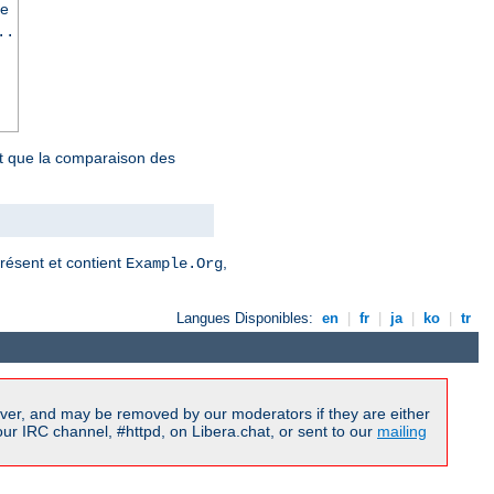
se
..
ait que la comparaison des
résent et contient
,
Example.Org
Langues Disponibles:
en
|
fr
|
ja
|
ko
|
tr
ver, and may be removed by our moderators if they are either
r IRC channel, #httpd, on Libera.chat, or sent to our
mailing