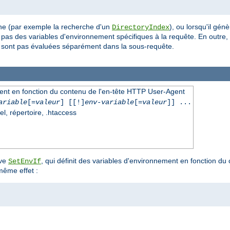
ne (par exemple la recherche d'un
), ou lorsqu'il gén
DirectoryIndex
e pas des variables d'environnement spécifiques à la requête. En outre
sont pas évaluées séparément dans la sous-requête.
ment en fonction du contenu de l'en-tête HTTP User-Agent
ariable
[=
valeur
] [[!]
env-variable
[=
valeur
]] ...
el, répertoire, .htaccess
ive
, qui définit des variables d'environnement en fonction du
SetEnvIf
même effet :