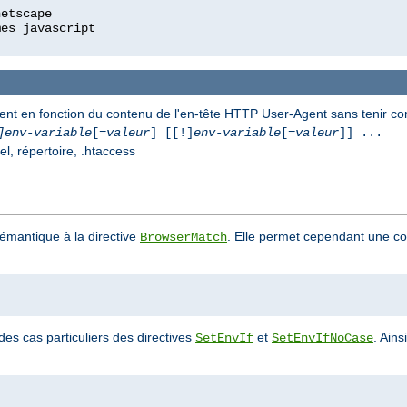
ment en fonction du contenu de l'en-tête HTTP User-Agent sans tenir c
]env-variable
[=
valeur
] [[!]
env-variable
[=
valeur
]] ...
el, répertoire, .htaccess
sémantique à la directive
. Elle permet cependant une co
BrowserMatch
des cas particuliers des directives
et
. Ains
SetEnvIf
SetEnvIfNoCase