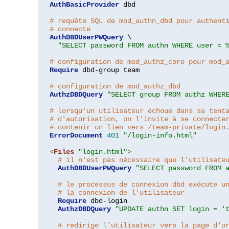
AuthBasicProvider
 dbd

# requête SQL de mod_authn_dbd pour authent
# connecte
AuthDBDUserPWQuery
 \

"SELECT password FROM authn WHERE user = 
# configuration de mod_authz_core pour mod_
Require
 dbd-group team

# configuration de mod_authz_dbd
AuthzDBDQuery
"SELECT group FROM authz WHER
# lorsqu'un utilisateur échoue dans sa tent
# d'autorisation, on l'invite à se connecte
# contenir un lien vers /team-private/login
ErrorDocument
401
"/login-info.html"
<
Files
"login.html"
>
# il n'est pas nécessaire que l'utilisate
AuthDBDUserPWQuery
"SELECT password FROM 
# le processus de connexion dbd exécute u
# la connexion de l'utilisateur
Require
 dbd-login

AuthzDBDQuery
"UPDATE authn SET login = '
# redirige l'utilisateur vers la page d'o