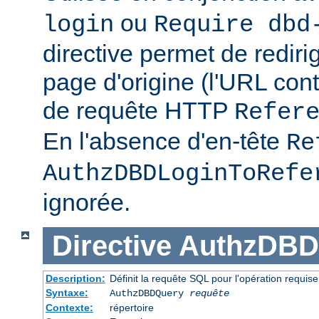
ou
login
Require dbd
directive permet de redirig
page d'origine (l'URL con
de requête HTTP
Refer
En l'absence d'en-tête
Re
AuthzDBDLoginToRefe
ignorée.
Directive
AuthzDBD
Description:
Définit la requête SQL pour l'opération requise
Syntaxe:
AuthzDBDQuery
requête
Contexte:
répertoire