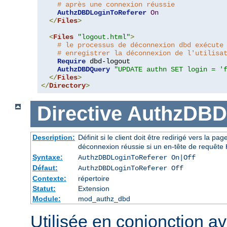
# après une connexion réussie
AuthzDBDLoginToReferer
On
</
Files
>
<
Files
"logout.html"
>
# le processus de déconnexion dbd exécute
# enregistrer la déconnexion de l'utilisa
Require
 dbd-logout

AuthzDBDQuery
"UPDATE authn SET login = '
</
Files
>
</
Directory
>
Directive
AuthzDBD
Description:
Définit si le client doit être redirigé vers la 
déconnexion réussie si un en-tête de requête
Syntaxe:
AuthzDBDLoginToReferer On|Off
Défaut:
AuthzDBDLoginToReferer Off
Contexte:
répertoire
Statut:
Extension
Module:
mod_authz_dbd
Utilisée en conjonction a