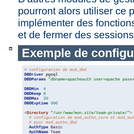
pourront alors utiliser c
implémenter des fonctions
et de fermer des sessions 
Exemple de configu
# configuration de mod_dbd
DBDriver
DBDParams
"dbname=apacheauth user=apache pass
DBDMin
4
DBDKeep
8
DBDMax
20
DBDExptime
300
<
Directory
"/usr/www/mon.site/team-private/"
>
# configuration de mod_authn_core et mod_au
# pour mod_authn_dbd
AuthType
Basic
AuthName
Team