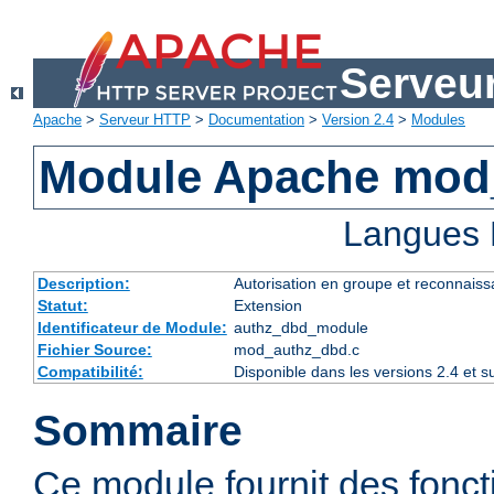
Serveu
Apache
>
Serveur HTTP
>
Documentation
>
Version 2.4
>
Modules
Module Apache mod
Langues 
Description:
Autorisation en groupe et reconnaiss
Statut:
Extension
Identificateur de Module:
authz_dbd_module
Fichier Source:
mod_authz_dbd.c
Compatibilité:
Disponible dans les versions 2.4 et 
Sommaire
Ce module fournit des fonct