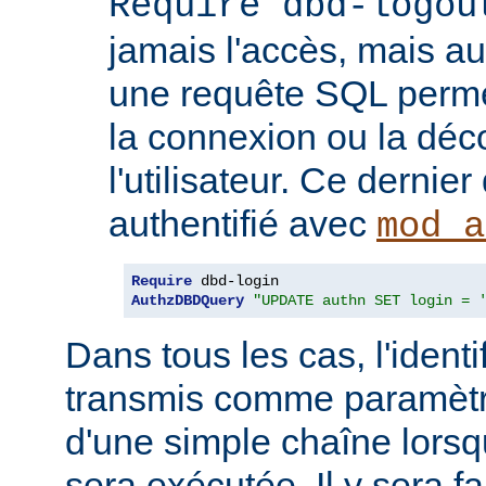
Require dbd-logou
jamais l'accès, mais au
une requête SQL permet
la connexion ou la dé
l'utilisateur. Ce dernier
authentifié avec
mod_a
Require
AuthzDBDQuery
"UPDATE authn SET login = 
Dans tous les cas, l'identif
transmis comme paramètr
d'une simple chaîne lors
sera exécutée. Il y sera fa