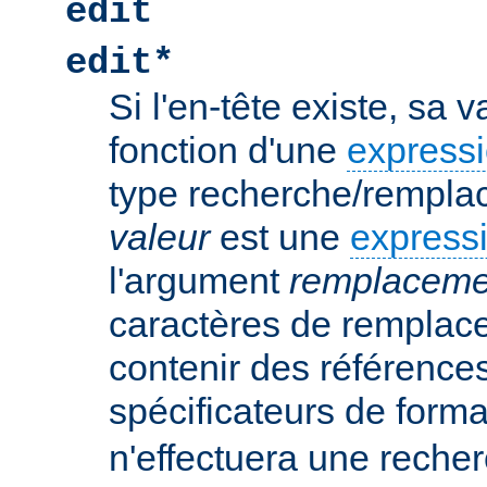
edit
edit*
Si l'en-tête existe, sa 
fonction d'une
expressi
type recherche/rempla
valeur
est une
expressi
l'argument
remplaceme
caractères de remplac
contenir des références
spécificateurs de form
n'effectuera une rech