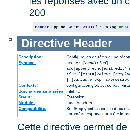
les réponses avec un 
200
Header
 append 
Cache
-
Control
 s-maxage
=
600
Directive
Header
Description:
Configure les en-têtes d'une rép
Syntaxe:
Header [
condition
]
add|append|echo|edit|edit*
tête
[[expr=]
valeur
[
rempla
[!]
variable
|expr=
expression
Contexte:
configuration globale, serveur virtu
Surcharges autorisées:
FileInfo
Statut:
Extension
Module:
mod_headers
Compatibilité:
SetIfEmpty est disponible depuis l
paramètre expr=valeur a été introd
Cette directive permet de