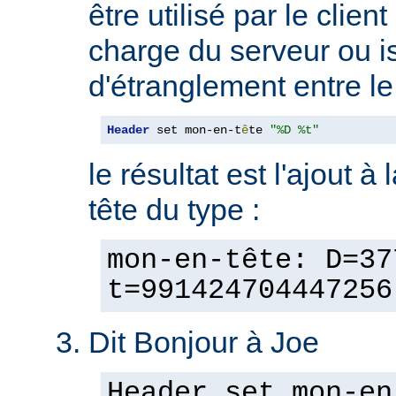
être utilisé par le clien
charge du serveur ou is
d'étranglement entre le 
Header
 set mon-en-t
ê
te 
"%D %t"
le résultat est l'ajout à
tête du type :
mon-en-tête: D=37
t=991424704447256
Dit Bonjour à Joe
Header set mon-en