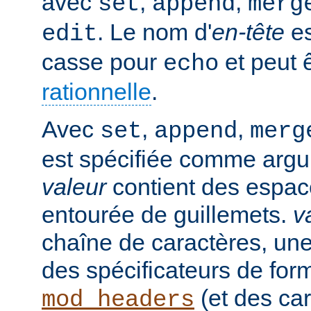
avec
,
,
set
append
merg
. Le nom d'
en-tête
es
edit
casse pour
et peut 
echo
rationnelle
.
Avec
,
,
set
append
merg
est spécifiée comme argu
valeur
contient des espaces
entourée de guillemets.
v
chaîne de caractères, un
des spécificateurs de for
(et des car
mod_headers