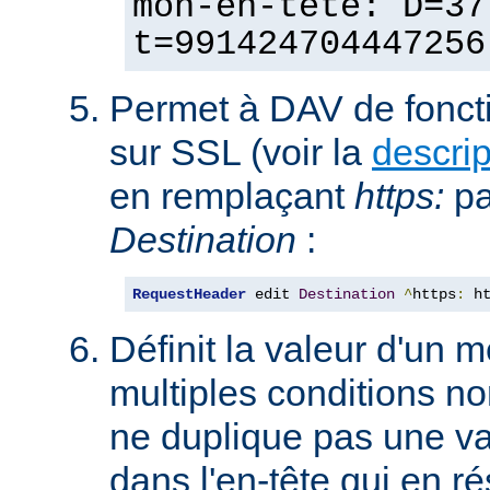
mon-en-tête: D=37
t=991424704447256
Permet à DAV de fonct
sur SSL (voir la
descri
en remplaçant
https:
p
Destination
:
RequestHeader
 edit 
Destination
^
https
:
 h
Définit la valeur d'un
multiples conditions n
ne duplique pas une va
dans l'en-tête qui en ré