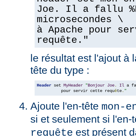
Joe. Il a fallu %
microsecondes \
à Apache pour ser
requête."
le résultat est l'ajout à
tête du type :
Header
 set 
MyHeader
"
Bonjour
Joe
.
Il
 a f
          pour servir cette requ
ê
te
.
"
Ajoute l'en-tête
mon-e
si et seulement si l'en-
est présent d
requête