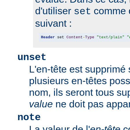
d'utiliser
comme d
set
suivant :
Header
 set 
Content
-
Type
"text/plain"
"
unset
L'en-tête est supprimé s'
plusieurs en-têtes po
nom, ils seront tous s
value
ne doit pas appar
note
La valeur de l'
en-tête
co