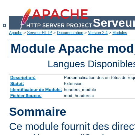
Serveu
Apache
>
Serveur HTTP
>
Documentation
>
Version 2.4
>
Modules
Module Apache mod
Langues Disponible
Description:
Personnalisation des en-têtes de re
Statut:
Extension
Identificateur de Module:
headers_module
Fichier Source:
mod_headers.c
Sommaire
Ce module fournit des direc