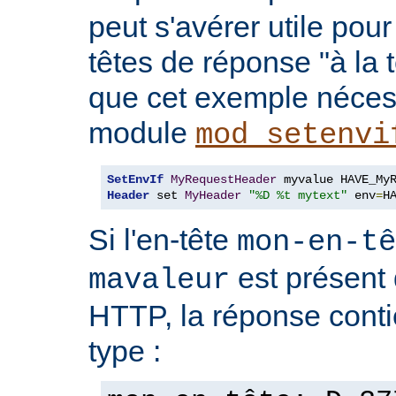
peut s'avérer utile pou
têtes de réponse "à la t
que cet exemple nécess
module
mod_setenvi
SetEnvIf
MyRequestHeader
Header
 set 
MyHeader
"%D %t mytext"
 env
=
H
Si l'en-tête
mon-en-tê
est présent 
mavaleur
HTTP, la réponse conti
type :