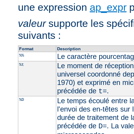
une expression
ap_expr
p
valeur
supporte les spécif
suivants :
Format
Description
Le caractère pourcenta
%%
Le moment de réception
%t
universel coordonné dep
1970) et exprimé en mic
précédée de
.
t=
Le temps écoulé entre la
%D
l'envoi des en-têtes sur l
durée de traitement de l
précédée de
. La val
D=