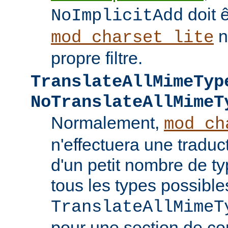
doit ê
NoImplicitAdd
n
mod_charset_lite
propre filtre.
TranslateAllMimeTyp
NoTranslateAllMimeT
Normalement,
mod_ch
n'effectuera une tradu
d'un petit nombre de 
tous les types possible
TranslateAllMimeT
pour une section de co