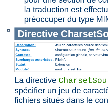
la traduction est effec
préoccuper du type MI
Directive
CharsetS
Description:
Jeu de caractères source des fichi
Syntaxe:
CharsetSourceEnc
jeu de car
Contexte:
configuration globale, serveur virtu
Surcharges autorisées:
FileInfo
Statut:
Extension
Module:
mod_charset_lite
La directive
CharsetSou
spécifier un jeu de caract
fichiers situés dans le co