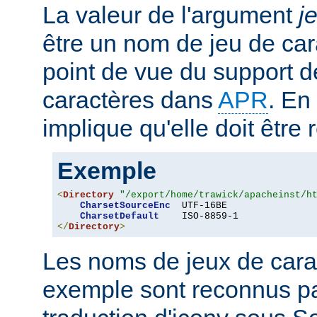
La valeur de l'argument
j
être un nom de jeu de car
point de vue du support d
caractères dans
APR
. En
implique qu'elle doit être
Exemple
<
Directory
"/export/home/trawick/apacheinst/h
CharsetSourceEnc
  UTF-16BE

CharsetDefault
</
Directory
>
Les noms de jeux de cara
exemple sont reconnus p