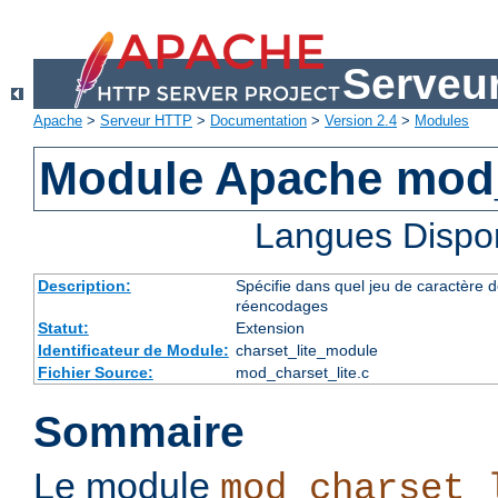
Serveu
Apache
>
Serveur HTTP
>
Documentation
>
Version 2.4
>
Modules
Module Apache mod_
Langues Dispo
Description:
Spécifie dans quel jeu de caractère do
réencodages
Statut:
Extension
Identificateur de Module:
charset_lite_module
Fichier Source:
mod_charset_lite.c
Sommaire
Le module
mod_charset_