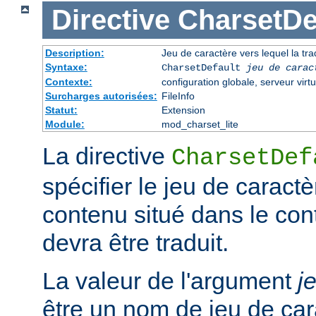
Directive
CharsetDe
Description:
Jeu de caractère vers lequel la trad
Syntaxe:
CharsetDefault
jeu de carac
Contexte:
configuration globale, serveur virtu
Surcharges autorisées:
FileInfo
Statut:
Extension
Module:
mod_charset_lite
La directive
CharsetDef
spécifier le jeu de caractè
contenu situé dans le co
devra être traduit.
La valeur de l'argument
j
être un nom de jeu de car