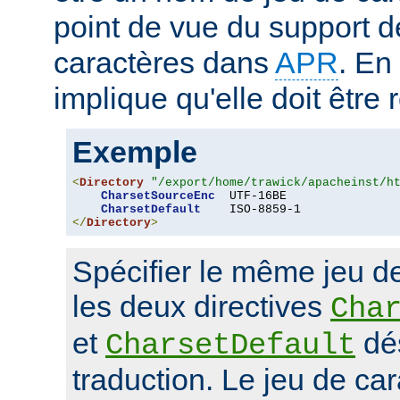
point de vue du support d
caractères dans
APR
. En
implique qu'elle doit être
Exemple
<
Directory
"/export/home/trawick/apacheinst/h
CharsetSourceEnc
  UTF-16BE

CharsetDefault
</
Directory
>
Spécifier le même jeu d
les deux directives
Cha
et
dés
CharsetDefault
traduction. Le jeu de car