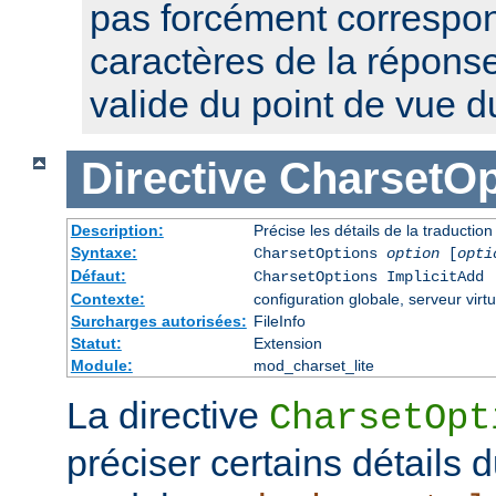
pas forcément correspon
caractères de la réponse,
valide du point de vue 
Directive
CharsetOp
Description:
Précise les détails de la traductio
Syntaxe:
CharsetOptions
option
[
opti
Défaut:
CharsetOptions ImplicitAdd
Contexte:
configuration globale, serveur virtu
Surcharges autorisées:
FileInfo
Statut:
Extension
Module:
mod_charset_lite
La directive
CharsetOpt
préciser certains détails