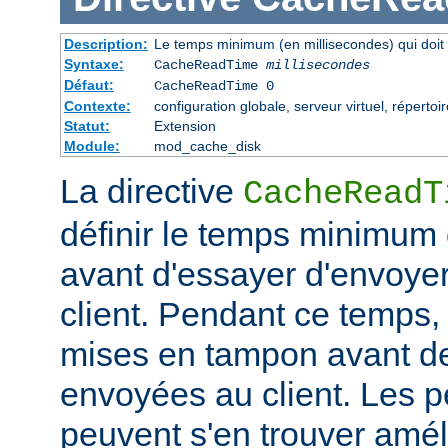
Description:
Le temps minimum (en millisecondes) qui doit 
Syntaxe:
CacheReadTime
millisecondes
Défaut:
CacheReadTime 0
Contexte:
configuration globale, serveur virtuel, répertoi
Statut:
Extension
Module:
mod_cache_disk
La directive
CacheReadT
définir le temps minimum q
avant d'essayer d'envoye
client. Pendant ce temps,
mises en tampon avant de
envoyées au client. Les 
peuvent s'en trouver amél