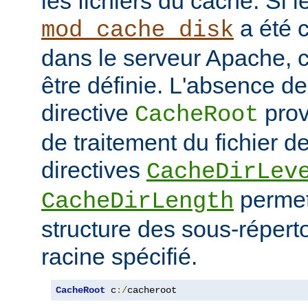
les fichiers du cache. Si 
a été 
mod_cache_disk
dans le serveur Apache, c
être définie. L'absence de 
directive
prov
CacheRoot
de traitement du fichier d
directives
CacheDirLev
permett
CacheDirLength
structure des sous-réperto
racine spécifié.
CacheRoot
 c
:/
cacheroot