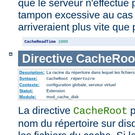
que le serveur n'effectue
tampon excessive au cas
arriveraient plus vite que 
CacheReadTime
1000
Directive
CacheRoo
Description:
La racine du répertoire dans lequel les fichie
Syntaxe:
CacheRoot
répertoire
Contexte:
configuration globale, serveur virtuel
Statut:
Extension
Module:
mod_cache_disk
La directive
p
CacheRoot
nom du répertoire sur dis