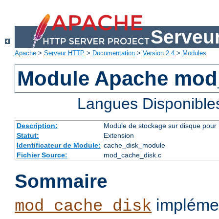
Serveu
Apache
>
Serveur HTTP
>
Documentation
>
Version 2.4
>
Modules
Module Apache mod
Langues Disponible
Description:
Module de stockage sur disque pour l
Statut:
Extension
Identificateur de Module:
cache_disk_module
Fichier Source:
mod_cache_disk.c
Sommaire
implémen
mod_cache_disk