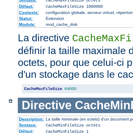
CacheMaxFileSize
octets
Défaut:
CacheMaxFileSize 1000000
Contexte:
configuration globale, serveur virtuel, répertoi
Statut:
Extension
Module:
mod_cache_disk
La directive
CacheMaxFi
définir la taille maximale
octets, pour que celui-ci p
d'un stockage dans le ca
CacheMaxFileSize
64000
Directive
CacheMinF
Description:
La taille minimale (en octets) d'un document p
Syntaxe:
CacheMinFileSize
octets
Défaut:
CacheMinFileSize 1