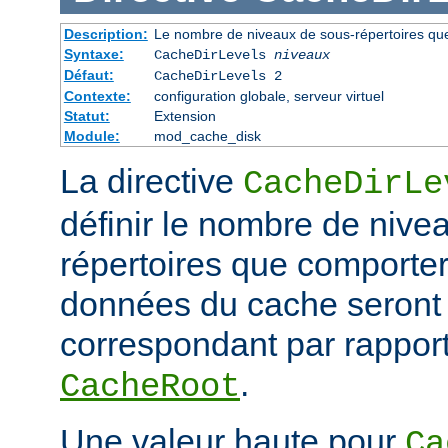
Description:
Le nombre de niveaux de sous-répertoires qu
Syntaxe:
CacheDirLevels
niveaux
Défaut:
CacheDirLevels 2
Contexte:
configuration globale, serveur virtuel
Statut:
Extension
Module:
mod_cache_disk
La directive
CacheDirLe
définir le nombre de nive
répertoires que comporter
données du cache seront
correspondant par rapport
.
CacheRoot
Une valeur haute pour
Ca