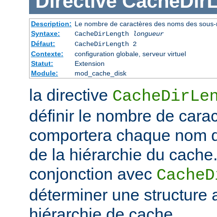
Directive
CacheDir
Description:
Le nombre de caractères des noms des sous-r
Syntaxe:
CacheDirLength
longueur
Défaut:
CacheDirLength 2
Contexte:
configuration globale, serveur virtuel
Statut:
Extension
Module:
mod_cache_disk
la directive
CacheDirLe
définir le nombre de cara
comportera chaque nom d
de la hiérarchie du cache. 
conjonction avec
CacheD
déterminer une structure 
hiérarchie de cache.