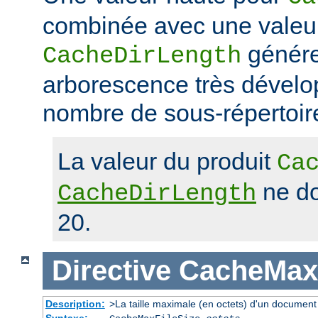
combinée avec une valeu
génére
CacheDirLength
arborescence très dévelop
nombre de sous-répertoir
La valeur du produit
Ca
ne do
CacheDirLength
20.
Directive
CacheMaxF
Description:
>La taille maximale (en octets) d'un document
Syntaxe: