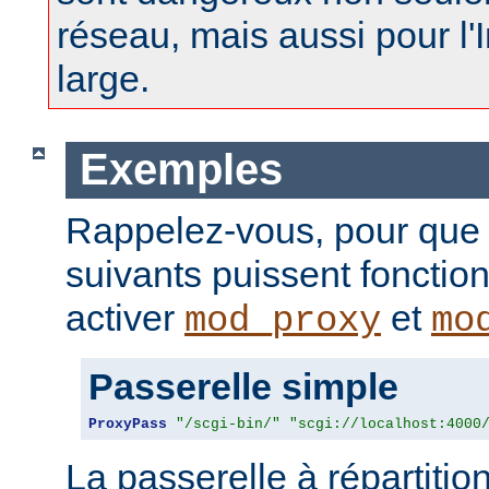
réseau, mais aussi pour l'
large.
Exemples
Rappelez-vous, pour que
suivants puissent fonctio
activer
et
mod_proxy
mo
Passerelle simple
ProxyPass
"/scgi-bin/"
"scgi://localhost:4000
La passerelle à répartitio