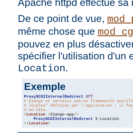
Apache httpd effectue sa r
De ce point de vue,
mod_
même chose que
mod_c
pouvez en plus désactiver 
spécifier l'utilisation d'un
.
Location
Exemple
ProxySCGIInternalRedirect
Off
# Django et certains autres frameworks qualif
# locales" définies par l'application ; il fa
# en-tête.
<
Location
/
django-app
/>
ProxySCGIInternalRedirect
</
Location
>