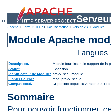
Serveu
Apache
>
Serveur HTTP
>
Documentation
>
Version 2.4
>
Modules
Module Apache mod
Langues 
Description:
Module fournissant le support de la 
Statut:
Extension
Identificateur de Module:
proxy_scgi_module
Fichier Source:
mod_proxy_scgi.c
Compatibilité:
Disponible depuis la version 2.2.14 
Sommaire
Pour pouvoir fonctionner, 