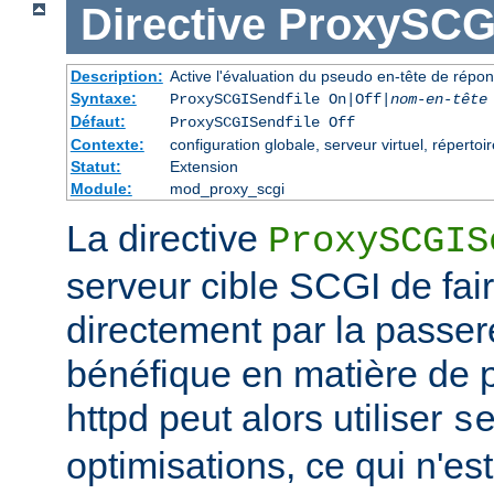
Directive
ProxySCGI
Description:
Active l'évaluation du pseudo en-tête de répo
Syntaxe:
ProxySCGISendfile On|Off|
nom-en-tête
Défaut:
ProxySCGISendfile Off
Contexte:
configuration globale, serveur virtuel, répertoir
Statut:
Extension
Module:
mod_proxy_scgi
La directive
ProxySCGIS
serveur cible SCGI de faire
directement par la passere
bénéfique en matière de
httpd peut alors utiliser
s
optimisations, ce qui n'est