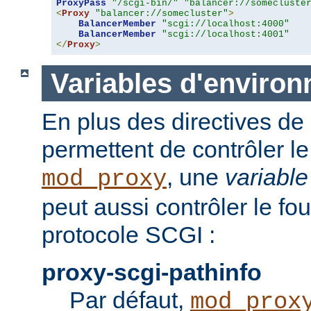
ProxyPass
"/scgi-bin/"
"balancer://somecluste
<
Proxy
"balancer://somecluster"
>
BalancerMember
"scgi://localhost:4000"
BalancerMember
"scgi://localhost:4001"
</
Proxy
>
Variables d'enviro
En plus des directives de 
permettent de contrôler 
, une
variabl
mod_proxy
peut aussi contrôler le fo
protocole SCGI :
proxy-scgi-pathinfo
Par défaut,
mod_prox