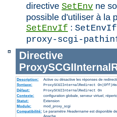
directive
ne soi
SetEnv
possible d'utiliser à la 
:
SetEnvIf
SetEnvIf
proxy-scgi-pathin
Directive
ProxySCGIInternalR
Description:
Active ou désactive les réponses de redirect
Syntaxe:
ProxySCGIInternalRedirect On|Off|
He
Défaut:
ProxySCGIInternalRedirect On
Contexte:
configuration globale, serveur virtuel, réperto
Statut:
Extension
Module:
mod_proxy_scgi
Compatibilité:
Le paramètre
Headername
est disponible d
Apache.