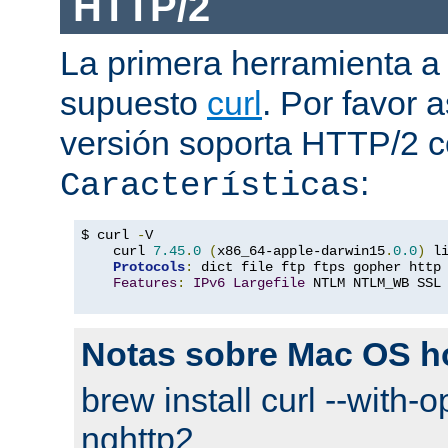
HTTP/2
La primera herramienta a
supuesto
curl
. Por favor
versión soporta HTTP/2 
:
Características
$ curl 
-
V

    curl 
7.45
.
0
(
x86_64-apple-darwin15
.
0.0
)
 l
Protocols
:
 dict file ftp ftps gopher http
Features
:
IPv6
Largefile
 NTLM NTLM_WB SSL
Notas sobre Mac OS 
brew install curl --with-o
nghttp2