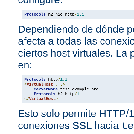
Protocols
 h2 h2c http
/
1.1
Dependiendo de dónde pon
afecta a todas las conexi
ciertos host virtuales. L
en:
Protocols
 http
/
1.1
<
VirtualHost
...>
ServerName
 test
.
example
.
org

Protocols
 h2 http
/
1.1
</
VirtualHost
>
Esto solo permite HTTP/1
conexiones SSL hacia
te