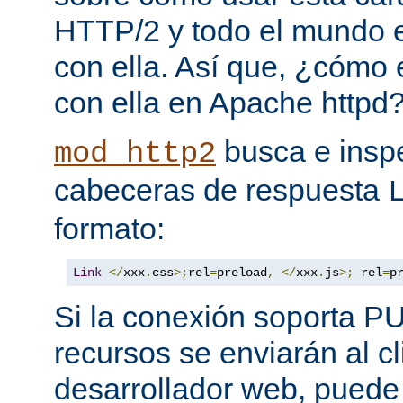
HTTP/2 y todo el mundo 
con ella. Así que, ¿cómo
con ella en Apache httpd
busca e insp
mod_http2
cabeceras de respuesta
formato:
Link
</
xxx
.
css
>;
rel
=
preload
,
</
xxx
.
js
>;
 rel
=
p
Si la conexión soporta P
recursos se enviarán al c
desarrollador web, puede 