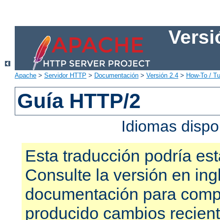
Versi
Apache
>
Servidor HTTP
>
Documentación
>
Versión 2.4
>
How-To / Tu
Guía HTTP/2
Idiomas dispo
Esta traducción podría est
Consulte la versión en ing
documentación para compr
producido cambios recien