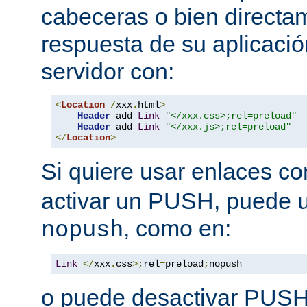
cabeceras o bien directa
respuesta de su aplicació
servidor con:
<
Location
/
xxx
.
html
>
Header
 add 
Link
"</xxx.css>;rel=preload"
Header
 add 
Link
"</xxx.js>;rel=preload"
</
Location
>
Si quiere usar enlaces c
activar un PUSH, puede u
, como en:
nopush
Link
</
xxx
.
css
>;
rel
=
preload
;
nopush
o puede desactivar PUSH 