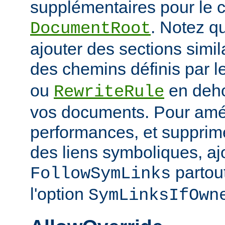
supplémentaires pour le c
. Notez q
DocumentRoot
ajouter des sections simil
des chemins définis par l
ou
en deho
RewriteRule
vos documents. Pour amél
performances, et supprime
des liens symboliques, ajo
partout
FollowSymLinks
l'option
SymLinksIfOwn