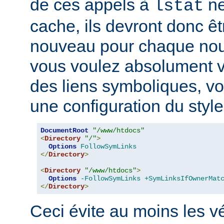
de ces appels à
ne
lstat
cache, ils devront donc ê
nouveau pour chaque nouv
vous voulez absolument vér
des liens symboliques, vo
une configuration du style
DocumentRoot
"/www/htdocs"
<
Directory
"/"
>
Options
FollowSymLinks
</
Directory
>
<
Directory
"/www/htdocs"
>
Options
-FollowSymLinks
+SymLinksIfOwnerMat
</
Directory
>
Ceci évite au moins les vé