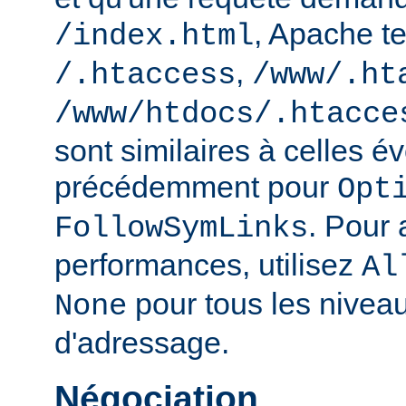
, Apache te
/index.html
,
/.htaccess
/www/.ht
/www/htdocs/.htacce
sont similaires à celles 
précédemment pour
Opt
. Pour 
FollowSymLinks
performances, utilisez
Al
pour tous les nivea
None
d'adressage.
Négociation