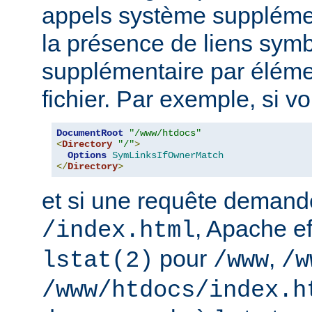
appels système supplémen
la présence de liens sym
supplémentaire par élém
fichier. Par exemple, si v
DocumentRoot
"/www/htdocs"
<
Directory
"/"
>
Options
SymLinksIfOwnerMatch
</
Directory
>
et si une requête demand
, Apache ef
/index.html
pour
,
lstat(2)
/www
/w
/www/htdocs/index.h