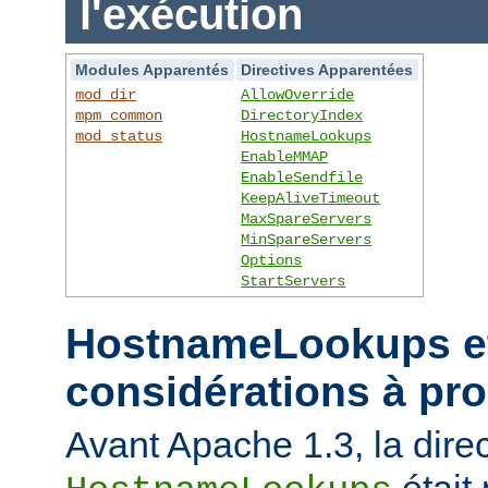
l'exécution
Modules Apparentés
Directives Apparentées
mod_dir
AllowOverride
mpm_common
DirectoryIndex
mod_status
HostnameLookups
EnableMMAP
EnableSendfile
KeepAliveTimeout
MaxSpareServers
MinSpareServers
Options
StartServers
HostnameLookups et
considérations à pr
Avant Apache 1.3, la direc