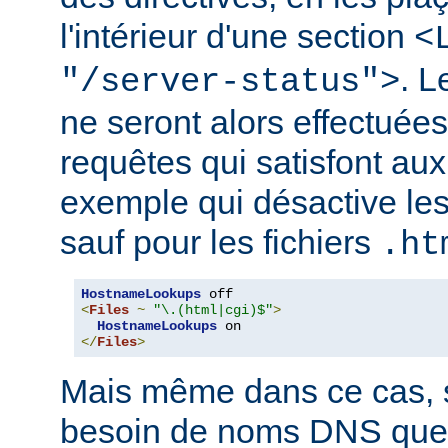
l'intérieur d'une section
<
. 
"/server-status">
ne seront alors effectuée
requêtes qui satisfont aux 
exemple qui désactive l
sauf pour les fichiers
.ht
HostnameLookups
<
Files
~
"\.(html|cgi)$"
>
HostnameLookups
</
Files
>
Mais même dans ce cas, s
besoin de noms DNS que 