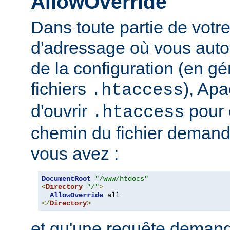
AllowOverride
Dans toute partie de votr
d'adressage où vous auto
de la configuration (en gé
fichiers
), Apa
.htaccess
d'ouvrir
pour 
.htaccess
chemin du fichier demand
vous avez :
DocumentRoot
"/www/htdocs"
<
Directory
"/"
>
AllowOverride
</
Directory
>
et qu'une requête demand