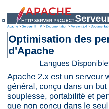
Serveu
Apache
>
Serveur HTTP
>
Documentation
>
Version 2.4
>
Documentati
Optimisation des p
d'Apache
Langues Disponible
Apache 2.x est un serveur
général, conçu dans un but 
souplesse, portabilité et p
que non conçu dans le seul 