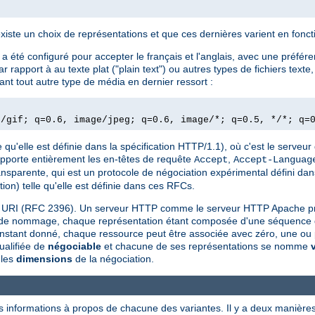
existe un choix de représentations et que ces dernières varient en fonc
 été configuré pour accepter le français et l'anglais, avec une préfére
rapport à au texte plat ("plain text") ou autres types de fichiers text
nt tout autre type de média en dernier ressort :
e/gif; q=0.6, image/jpeg; q=0.6, image/*; q=0.5, */*; q=
 qu'elle est définie dans la spécification HTTP/1.1), où c'est le serveur 
upporte entièrement les en-têtes de requête
,
Accept
Accept-Languag
ansparente, qui est un protocole de négociation expérimental défini da
ion) telle qu'elle est définie dans ces RFCs.
une URI (RFC 2396). Un serveur HTTP comme le serveur HTTP Apache p
e de nommage, chaque représentation étant composée d'une séquence d'o
 instant donné, chaque ressource peut être associée avec zéro, une ou 
ualifiée de
négociable
et chacune de ses représentations se nomme
 les
dimensions
de la négociation.
s informations à propos de chacune des variantes. Il y a deux manières