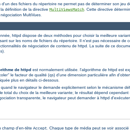
on d'un des fichiers du répertoire ne permet pas de déterminer son jeu 
a définition de la directive
. Cette directive détermi
MultiViewsMatch
a négociation MultiVues.
née, httpd dispose de deux méthodes pour choisir la meilleure variante à
sant sur les noms de fichiers du répertoire. Il n'est pas nécessaire de
onctionnalités de négociation de contenu de httpd. La suite de ce docu
s).
orithme de httpd
est normalement utilisée. l'algorithme de httpd est ex
coler" le facteur de qualité (qs) d'une dimension particulière afin d'obte
liquée plus en détails ci-dessous.
e quand le navigateur le demande explicitement selon le mécanisme dé
total du choix de la meilleure variante; le résultat dépend cependant d
gociation transparente, le navigateur peut demander à httpd d'exécuter 
du champ d'en-tête
. Chaque type de média peut se voir associé 
Accept