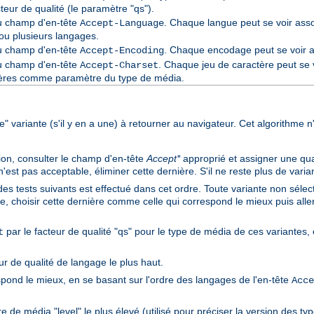
cteur de qualité (le paramètre "qs").
du champ d'en-tête
. Chaque langue peut se voir asso
Accept-Language
ou plusieurs langages.
du champ d'en-tête
. Chaque encodage peut se voir as
Accept-Encoding
du champ d'en-tête
. Chaque jeu de caractère peut se v
Accept-Charset
ctères comme paramètre du type de média.
ure" variante (s'il y en a une) à retourner au navigateur. Cet algorithme n
ion, consulter le champ d'en-tête
Accept*
approprié et assigner une qual
st pas acceptable, éliminer cette dernière. S'il ne reste plus de variant
des tests suivants est effectué dans cet ordre. Toute variante non sélect
e, choisir cette dernière comme celle qui correspond le mieux puis aller 
par le facteur de qualité "qs" pour le type de média de ces variantes, e
t
ur de qualité de langage le plus haut.
spond le mieux, en se basant sur l'ordre des langages de l'en-tête
Acce
 de média "level" le plus élevé (utilisé pour préciser la version des ty