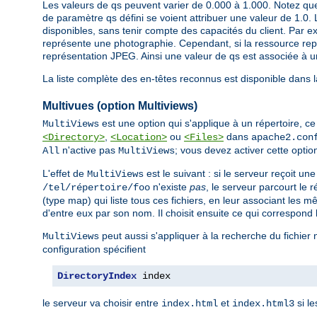
Les valeurs de qs peuvent varier de 0.000 à 1.000. Notez que
de paramètre qs défini se voient attribuer une valeur de 1.0. 
disponibles, sans tenir compte des capacités du client. Par ex
représente une photographie. Cependant, si la ressource repré
représentation JPEG. Ainsi une valeur de qs est associée à un
La liste complète des en-têtes reconnus est disponible dans 
Multivues (option Multiviews)
est une option qui s'applique à un répertoire, ce q
MultiViews
,
ou
dans
<Directory>
<Location>
<Files>
apache2.con
n'active pas
; vous devez activer cette opti
All
MultiViews
L'effet de
est le suivant : si le serveur reçoit u
MultiViews
n'existe
pas
, le serveur parcourt le
/tel/répertoire/foo
(type map) qui liste tous ces fichiers, en leur associant les 
d'entre eux par son nom. Il choisit ensuite ce qui correspond 
peut aussi s'appliquer à la recherche du fichier
MultiViews
configuration spécifient
DirectoryIndex
 index
le serveur va choisir entre
et
si le
index.html
index.html3