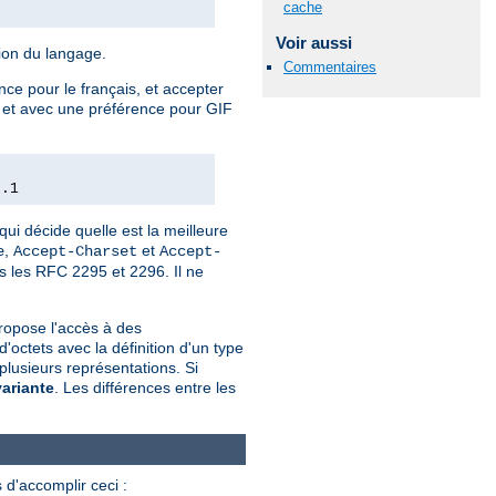
cache
Voir aussi
tion du langage.
Commentaires
nce pour le français, et accepter
e, et avec une préférence pour GIF
0.1
qui décide quelle est la meilleure
,
et
e
Accept-Charset
Accept-
ns les RFC 2295 et 2296. Il ne
ropose l'accès à des
ctets avec la définition d'un type
plusieurs représentations. Si
variante
. Les différences entre les
 d'accomplir ceci :