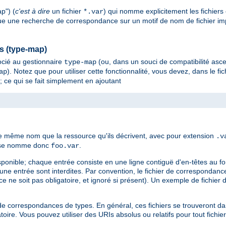
p") (
c'est à dire
un fichier
) qui nomme explicitement les fichiers
*.var
tue une recherche de correspondance sur un motif de nom de fichier impli
es (type-map)
cié au gestionnaire
(ou, dans un souci de compatibilité asc
type-map
). Notez que pour utiliser cette fonctionnalité, vous devez, dans le fic
ap
; ce qui se fait simplement en ajoutant
le même nom que la ressource qu'ils décrivent, avec pour extension
.v
es se nomme donc
.
foo.var
sponible; chaque entrée consiste en une ligne contiguë d'en-têtes au f
d'une entrée sont interdites. Par convention, le fichier de corresponda
e ne soit pas obligatoire, et ignoré si présent). Un exemple de fichier
ier de correspondances de types. En général, ces fichiers se trouveront 
oire. Vous pouvez utiliser des URIs absolus ou relatifs pour tout fichie