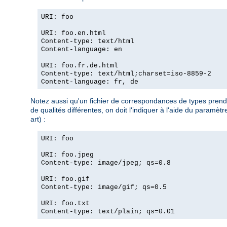
URI: foo
URI: foo.en.html
Content-type: text/html
Content-language: en
URI: foo.fr.de.html
Content-type: text/html;charset=iso-8859-2
Content-language: fr, de
Notez aussi qu'un fichier de correspondances de types prend l
de qualités différentes, on doit l'indiquer à l'aide du param
art) :
URI: foo
URI: foo.jpeg
Content-type: image/jpeg; qs=0.8
URI: foo.gif
Content-type: image/gif; qs=0.5
URI: foo.txt
Content-type: text/plain; qs=0.01