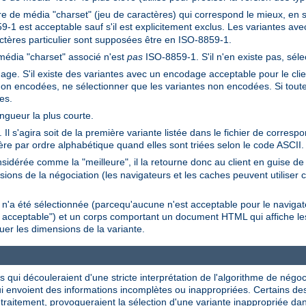
e de média "charset" (jeu de caractères) qui correspond le mieux, en se
9-1 est acceptable sauf s'il est explicitement exclus. Les variantes a
ctères particulier sont supposées être en ISO-8859-1.
média "charset" associé n'est
pas
ISO-8859-1. S'il n'en existe pas, séle
ge. S'il existe des variantes avec un encodage acceptable pour le client,
non encodées, ne sélectionner que les variantes non encodées. Si tout
es.
ongueur la plus courte.
Il s'agira soit de la première variante listée dans le fichier de corres
ière par ordre alphabétique quand elles sont triées selon le code ASCII.
sidérée comme la "meilleure", il la retourne donc au client en guise 
ions de la négociation (les navigateurs et les caches peuvent utiliser c
e n'a été sélectionnée (parcequ'aucune n'est acceptable pour le navig
n acceptable") et un corps comportant un document HTML qui affiche les
uer les dimensions de la variante.
es qui découleraient d'une stricte interprétation de l'algorithme de négo
qui envoient des informations incomplètes ou inappropriées. Certains de
 traitement, provoqueraient la sélection d'une variante inappropriée 