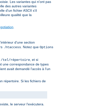
isie. Les variantes qui n'ont pas
elle des autres variantes
e d'un fichier ASCII s'il
lleure qualité que la
otiation
.
'intérieur d'une section
ers
. Notez que
.htaccess
Options
r
, et si
/tel/répertoire
ment une correspondance de types
lient avait demandé l'accès à l'un
un répertoire. Si les fichiers de
xiste, le serveur l'exécutera.