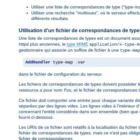
Utiliser une liste de correspondances de type ("type-ma
Utiliser une recherche "multivues", où le serveur effec
différents résultats.
Utilisation d'un fichier de correspondances de typ
Une liste de correspondances de types est un document asso
httpd plus anciennes, le
type MIME
application/x-type-m
gestionnaire qui associe un suffixe de fichier à une
type-map
AddHandler
 type-map 
.
var
dans le fichier de configuration du serveur.
Les fichiers de correspondances de types doivent posséder 
ressource a pour nom
, et le fichier de correspondanc
foo
Ce fichier doit comporter une entrée pour chaque variante di
séparées par des lignes vides. Les lignes vides à l'intérieur 
concernant l'entité considérée dans son ensemble (bien que c
fourni ci-dessous.
Les URIs de ce fichier sont relatifs à la localisation du fich
fichier de correspondances de types, mais ce n'est pas obligat
fichier de correspondances.