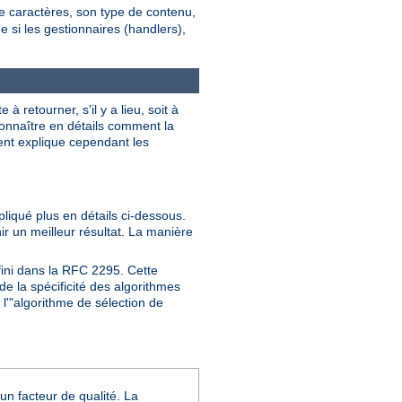
de caractères, son type de contenu,
ne si les gestionnaires (handlers),
 retourner, s'il y a lieu, soit à
 connaître en détails comment la
ment explique cependant les
pliqué plus en détails ci-dessous.
nir un meilleur résultat. La manière
fini dans la RFC 2295. Cette
e la spécificité des algorithmes
l'"algorithme de sélection de
un facteur de qualité. La