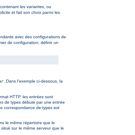
 contenant les variantes, ou
cite et fait son choix parmi les
endante avec des configurations de
hier de configuration, définir un
. Dans l'exemple ci-dessous, la
ar
ormat HTTP. les entrées sont
nces de types débute par une entrée
 de correspondance de types est
dans le même répertoire que le
r situé sur le même serveur que le