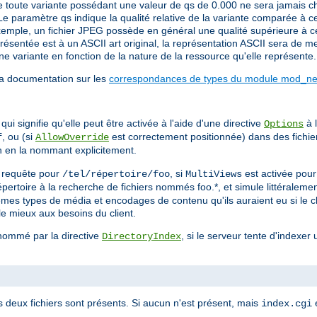
 toute variante possédant une valeur de qs de 0.000 ne sera jamais cho
Le paramètre qs indique la qualité relative de la variante comparée à c
emple, un fichier JPEG possède en général une qualité supérieure à cell
sentée est à un ASCII art original, la représentation ASCII sera de mei
e variante en fonction de la nature de la ressource qu'elle représente.
la documentation sur les
correspondances de types du module mod_neg
ui signifie qu'elle peut être activée à l'aide d'une directive
à l
Options
, ou (si
est correctement positionnée) dans des fichi
f
AllowOverride
on en la nommant explicitement.
ne requête pour
, si
est activée pou
/tel/répertoire/foo
MultiViews
 répertoire à la recherche de fichiers nommés foo.*, et simule littérale
mêmes types de média et encodages de contenu qu'ils auraient eu si le c
le mieux aux besoins du client.
 nommé par la directive
, si le serveur tente d'indexer 
DirectoryIndex
s deux fichiers sont présents. Si aucun n'est présent, mais
e
index.cgi