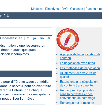
Modules
|
Directives
|
FAQ
|
Glossaire
|
Plan du site
n 2.4
Disponibles:
en
|
fr
|
ja
|
ko
|
tr
présentation d'une ressource en
mplémente aussi quelques
ociation incomplètes.
À propos de la négociation de
contenu
La négociation avec httpd
Les méthodes de négociation
Ajustement des valeurs de
qualité
ou pour différents types de média,
Extensions à la négociation
de contenu transparente
ndant, le serveur peut souvent faire
èrent à l'intérieur de chaque
Remarques à propos des
lais peut convenir. Les navigateurs
liens hypertextes et des
conventions de nommage
eut utiliser l'en-tête :
Remarque sur la mise en