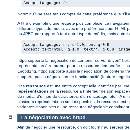
Accept-Language: fr
Notez qu'il ne sera tenu compte de cette préférence que s'il 
À titre d'exemple d'une requête plus complexe, ce navigateur a
différents types de média, avec une préférence pour HTML par 
ou JPEG par rapport à tout autre type de média, mais autorisa
Accept-Language: fr; q=1.0, en; q=0.5
Accept: text/html; q=1.0, text/*; q=0.8, imag
httpd supporte la négociation de contenu "server driven" (telle
représentation à retourner pour la ressource demandée. Il s
. httpd supporte aussi la négociation de contenu tr
Encoding
supporte pas la négociation de fonctionnalité (feature negotiat
Une
ressource
est une entité conceptuelle identifiée par 
représentations
de la ressource à l'intérieur de son espac
de media, d'un jeu de caractères, d'un encodage, etc... A un
plusieurs représentations sont disponibles, la ressource est q
variantes disponibles d'une ressource négociable constituent
La négociation avec httpd
Afin de négocier une ressource, on doit fournir au serveur de