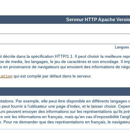
Serveur HTTP Apache Versio
Langues 
décrite dans la spécification HTTP/1.1. Il peut choisir la meilleure re
ype de media, les langages, le jeu de caractères et son encodage. Il i
êtes en provenance de navigateurs qui envoient des informations de nég
qui est compilé par défaut dans le serveur.
iation
tations. Par exemple, elle peut être disponible en différents langages 
eut fournir à l'utilisateur une page d'index, et le laisser choisir. Cepe
rs peuvent envoyer des informations sur les représentations qu'ils préf
e voir les informations en français, mais qu'en cas d'impossibilité l'ang
e. Pour ne demander que des représentations en français, le navigateur p