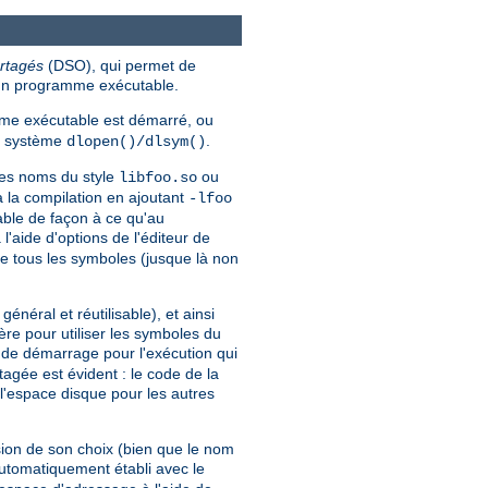
rtagés
(DSO), qui permet de
'un programme exécutable.
e exécutable est démarré, ou
ls système
.
dlopen()/dlsym()
des noms du style
ou
libfoo.so
à la compilation en ajoutant
-lfoo
able de façon à ce qu'au
'aide d'options de l'éditeur de
re tous les symboles (jusque là non
éral et réutilisable), et ainsi
re pour utiliser les symboles du
e de démarrage pour l'exécution qui
gée est évident : le code de la
l'espace disque pour les autres
ion de son choix (bien que le nom
automatiquement établi avec le