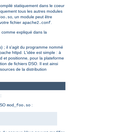
 compilé statiquement dans le coeur
iquement tous les autres modules
, un module peut être
foo.so
votre fichier
.
apache2.conf
, comme expliqué dans la
ers) ; il s'agit du programme nommé
ache httpd. L'idée est simple : à
pd et positionne, pour la plateforme
tion de fichiers DSO. Il est ainsi
ources de la distribution
:
 DSO
:
mod_foo.so