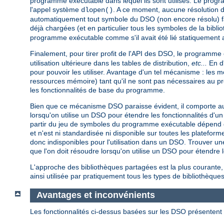
programme exécutable dans lequel ils sont utilisés. Le pro
l'appel système
. A ce moment, aucune résolution 
dlopen()
automatiquement tout symbole du DSO (non encore résolu) fa
déjà chargées (et en particulier tous les symboles de la bibli
programme exécutable comme s'il avait été lié statiquement 
Finalement, pour tirer profit de l'API des DSO, le programme
utilisation ultérieure dans les tables de distribution,
etc...
En d'
pour pouvoir les utiliser. Avantage d'un tel mécanisme : les
ressources mémoire) tant qu'il ne sont pas nécessaires au 
les fonctionnalités de base du programme.
Bien que ce mécanisme DSO paraisse évident, il comporte au 
lorsqu'on utilise un DSO pour étendre les fonctionnalités d
partir du jeu de symboles du programme exécutable dépend de 
et n'est ni standardisée ni disponible sur toutes les platef
donc indisponibles pour l'utilisation dans un DSO. Trouver un
que l'on doit résoudre lorsqu'on utilise un DSO pour étendr
L'approche des bibliothèques partagées est la plus courante,
ainsi utilisée par pratiquement tous les types de bibliothèques
Avantages et inconvénients
Les fonctionnalités ci-dessus basées sur les DSO présentent 