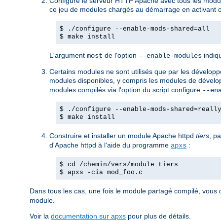
Configure le serveur HTTP Apache avec tous les modul
ce jeu de modules chargés au démarrage en activant ou
$ ./configure --enable-mods-shared=all
$ make install
L'argument
de l'option
indiqu
most
--enable-modules
Certains modules ne sont utilisés que par les développeu
modules disponibles, y compris les modules de dévelop
modules compilés via l'option du script configure
--en
$ ./configure --enable-mods-shared=reall
$ make install
Construire et installer un module Apache httpd
tiers
, p
d'Apache httpd à l'aide du programme
:
apxs
$ cd /chemin/vers/module_tiers
$ apxs -cia mod_foo.c
Dans tous les cas, une fois le module partagé compilé, vous 
module.
Voir la
documentation sur apxs
pour plus de détails.