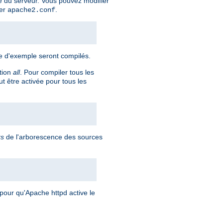
 du serveur. Vous pouvez modifier
ier
.
apache2.conf
re d'exemple seront compilés.
ption
all
. Pour compiler tous les
t être activée pour tous les
rs
de l'arborescence des sources
pour qu'Apache httpd active le