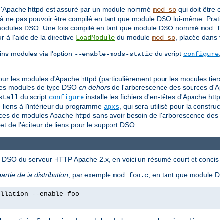
 d'Apache httpd est assuré par un module nommé
qui doit être
mod_so
à ne pas pouvoir être compilé en tant que module DSO lui-même. Prat
ue modules DSO. Une fois compilé en tant que module DSO nommé
mod_
à l'aide de la directive
du module
, placée dans 
LoadModule
mod_so
ns modules via l'option
du script
--enable-mods-static
configure
O pour les modules d'Apache httpd (particulièrement pour les modules ti
re des modules de type DSO
en dehors
de l'arborescence des sources d'Ap
du script
installe les fichiers d'en-têtes d'Apache htt
stall
configure
e liens à l'intérieur du programme
, qui sera utilisé pour la construc
apxs
es de modules Apache httpd sans avoir besoin de l'arborescence des s
et de l'éditeur de liens pour le support DSO.
és DSO du serveur HTTP Apache 2.x, en voici un résumé court et concis 
partie de la distribution
, par exemple
, en tant que module
mod_foo.c
allation --enable-foo