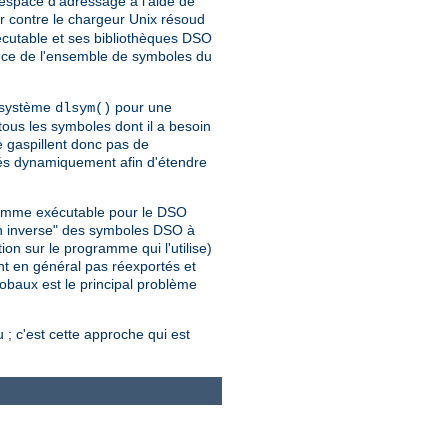
espace d'adressage à l'aide de
 contre le chargeur Unix résoud
cutable et ses bibliothèques DSO
nce de l'ensemble de symboles du
l système
pour une
dlsym()
us les symboles dont il a besoin
e gaspillent donc pas de
gés dynamiquement afin d'étendre
gramme exécutable pour le DSO
on inverse" des symboles DSO à
on sur le programme qui l'utilise)
nt en général pas réexportés et
lobaux est le principal problème
; c'est cette approche qui est