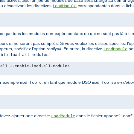
es activés. Seul un jeu de modules de base sera chargé au démarrage
 désactivant les directives
correspondantes dans le fich
LoadModule
e que tous les modules non-expérimentaux ou qui ne sont pas là à tit
rs et ne seront pas compilés. Si vous voulez les utiliser, spécifiez l'o
peurs, spécifiez l'option
reallyall
. En outre, la directive
peu
LoadModule
.
able-load-all-modules
yall --enable-load-all-modules
ar exemple
, en tant que module DSO
en deho
mod_foo.c
mod_foo.so
devez ajouter une directive
dans le fichier
LoadModule
apache2.conf