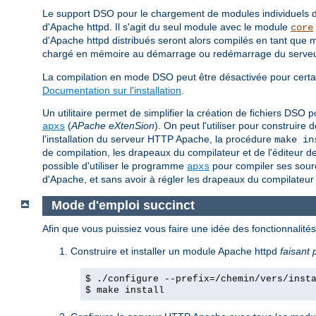
Le support DSO pour le chargement de modules individuels
d'Apache httpd. Il s'agit du seul module avec le module
core
d'Apache httpd distribués seront alors compilés en tant q
chargé en mémoire au démarrage ou redémarrage du serveur 
La compilation en mode DSO peut être désactivée pour certai
Documentation sur l'installation
.
Un utilitaire permet de simplifier la création de fichiers DS
(
APache eXtenSion
). On peut l'utiliser pour construi
apxs
l'installation du serveur HTTP Apache, la procédure
make in
de compilation, les drapeaux du compilateur et de l'éditeur d
possible d'utiliser le programme
pour compiler ses sourc
apxs
d'Apache, et sans avoir à régler les drapeaux du compilateur 
Mode d'emploi succinct
Afin que vous puissiez vous faire une idée des fonctionnalit
Construire et installer un module Apache httpd
faisant 
$ ./configure --prefix=/chemin/vers/inst
$ make install