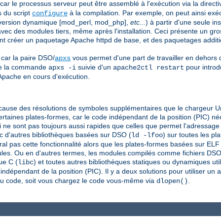
 car le processus serveur peut être assemblé à l'exécution via la direct
s du script
à la compilation. Par exemple, on peut ainsi exéc
configure
t version dynamique [mod_perl, mod_php],
etc...
) à partir d'une seule in
vec des modules tiers, même après l'installation. Ceci présente un gr
vent créer un paquetage Apache httpd de base, et des paquetages addit
 car la paire DSO/
vous permet d'une part de travailler en dehors
apxs
 de la commande
suivie d'un
pour introd
apxs -i
apache2ctl restart
pache en cours d'exécution.
cause des résolutions de symboles supplémentaires que le chargeur Uni
certaines plates-formes, car le code indépendant de la position (PIC) n
 ne sont pas toujours aussi rapides que celles que permet l'adressage
 d'autres bibliothèques basées sur DSO (
) sur toutes les p
ld -lfoo
al pas cette fonctionnalité alors que les plates-formes basées sur ELF
les. Ou en d'autres termes, les modules compilés comme fichiers DSO s
ue C (
) et toutes autres bibliothèques statiques ou dynamiques uti
libc
ndépendant de la position (PIC). Il y a deux solutions pour utiliser un a
au code, soit vous chargez le code vous-même via
.
dlopen()