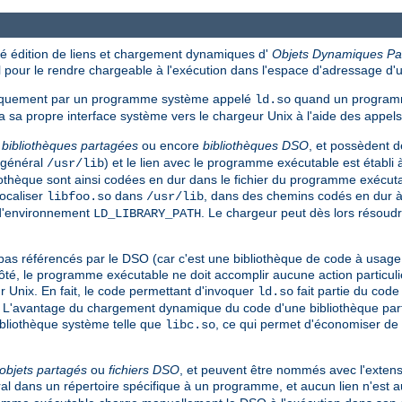
 édition de liens et chargement dynamiques d'
Objets Dynamiques Pa
pour le rendre chargeable à l'exécution dans l'espace d'adressage d
tiquement par un programme système appelé
quand un programm
ld.so
 sa propre interface système vers le chargeur Unix à l'aide des appe
s
bibliothèques partagées
ou encore
bibliothèques DSO
, et possèdent 
n général
) et le lien avec le programme exécutable est établi 
/usr/lib
liothèque sont ainsi codées en dur dans le fichier du programme exécut
ocaliser
dans
, dans des chemins codés en dur à l
libfoo.so
/usr/lib
 d'environnement
. Le chargeur peut dès lors résoud
LD_LIBRARY_PATH
référencés par le DSO (car c'est une bibliothèque de code à usage gén
té, le programme exécutable ne doit accomplir aucune action particuliè
r Unix. En fait, le code permettant d'invoquer
fait partie du cod
ld.so
. L'avantage du chargement dynamique du code d'une bibliothèque parta
ibliothèque système telle que
, ce qui permet d'économiser de 
libc.so
objets partagés
ou
fichiers DSO
, et peuvent être nommés avec l'extens
éral dans un répertoire spécifique à un programme, et aucun lien n'est 