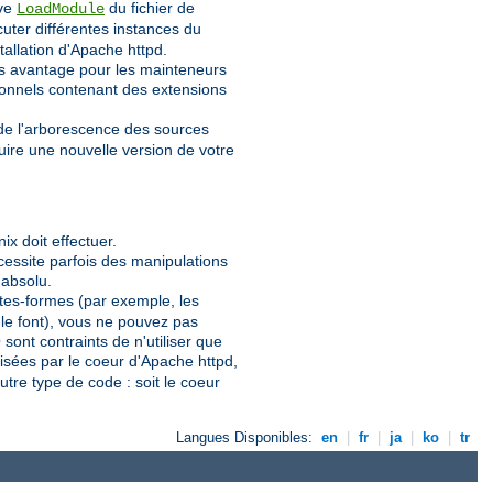
ive
du fichier de
LoadModule
uter différentes instances du
stallation d'Apache httpd.
os avantage pour les mainteneurs
ionnels contenant des extensions
 de l'arborescence des sources
uire une nouvelle version de votre
x doit effectuer.
écessite parfois des manipulations
 absolu.
lates-formes (par exemple, les
 le font), vous ne pouvez pas
ont contraints de n'utiliser que
lisées par le coeur d'Apache httpd,
utre type de code : soit le coeur
Langues Disponibles:
en
|
fr
|
ja
|
ko
|
tr