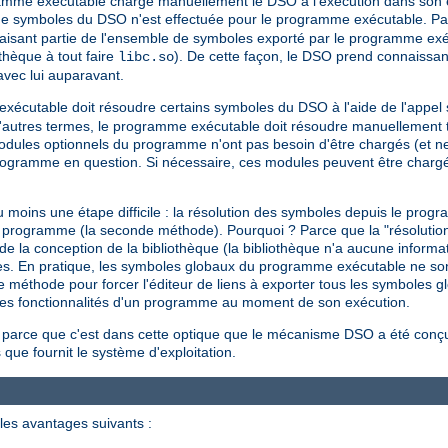
gramme exécutable charge manuellement le DSO à l'exécution dans son 
de symboles du DSO n'est effectuée pour le programme exécutable. Par
isant partie de l'ensemble de symboles exporté par le programme exé
othèque à tout faire
). De cette façon, le DSO prend connaissa
libc.so
avec lui auparavant.
 exécutable doit résoudre certains symboles du DSO à l'aide de l'appe
autres termes, le programme exécutable doit résoudre manuellement to
 modules optionnels du programme n'ont pas besoin d'être chargés (et n
programme en question. Si nécessaire, ces modules peuvent être char
moins une étape difficile : la résolution des symboles depuis le pro
'un programme (la seconde méthode). Pourquoi ? Parce que la "résoluti
la conception de la bibliothèque (la bibliothèque n'a aucune informati
ormes. En pratique, les symboles globaux du programme exécutable ne so
e méthode pour forcer l'éditeur de liens à exporter tous les symboles g
e les fonctionnalités d'un programme au moment de son exécution.
 parce que c'est dans cette optique que le mécanisme DSO a été conçu 
 que fournit le système d'exploitation.
les avantages suivants :