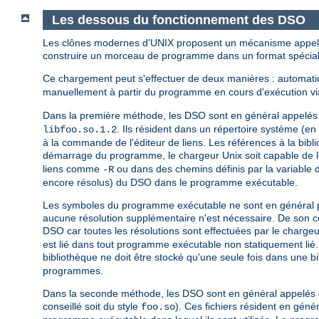
Les dessous du fonctionnement des DSO
Les clônes modernes d'UNIX proposent un mécanisme appelé
construire un morceau de programme dans un format spécial 
Ce chargement peut s'effectuer de deux manières : automa
manuellement à partir du programme en cours d'exécution via
Dans la première méthode, les DSO sont en général appelé
. Ils résident dans un répertoire système (e
libfoo.so.1.2
à la commande de l'éditeur de liens. Les références à la bib
démarrage du programme, le chargeur Unix soit capable de l
liens comme
ou dans des chemins définis par la variable
-R
encore résolus) du DSO dans le programme exécutable.
Les symboles du programme exécutable ne sont en général pas 
aucune résolution supplémentaire n'est nécessaire. De son cô
DSO car toutes les résolutions sont effectuées par le chargeu
est lié dans tout programme exécutable non statiquement lié
bibliothèque ne doit être stocké qu'une seule fois dans une b
programmes.
Dans la seconde méthode, les DSO sont en général appelés
conseillé soit du style
). Ces fichiers résident en gén
foo.so