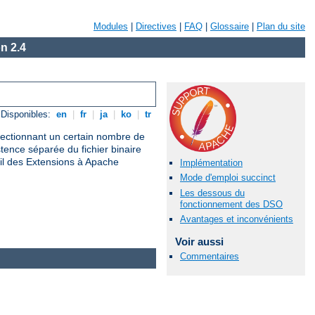
Modules
|
Directives
|
FAQ
|
Glossaire
|
Plan du site
n 2.4
Disponibles:
en
|
fr
|
ja
|
ko
|
tr
électionnant un certain nombre de
nce séparée du fichier binaire
il des Extensions à Apache
Implémentation
Mode d'emploi succinct
Les dessous du
fonctionnement des DSO
Avantages et inconvénients
Voir aussi
Commentaires