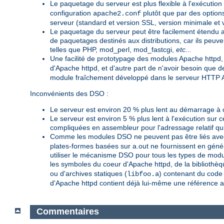
Le paquetage du serveur est plus flexible à l'exécution
configuration
plutôt que par des option
apache2.conf
serveur (standard et version SSL, version minimale e
Le paquetage du serveur peut être facilement étendu a
de paquetages destinés aux distributions, car ils peu
telles que PHP, mod_perl, mod_fastcgi,
etc...
Une facilité de prototypage des modules Apache httpd,
d'Apache httpd, et d'autre part de n'avoir besoin que
module fraîchement développé dans le serveur HTTP A
Inconvénients des DSO :
Le serveur est environ 20 % plus lent au démarrage à 
Le serveur est environ 5 % plus lent à l'exécution sur 
compliquées en assembleur pour l'adressage relatif qui
Comme les modules DSO ne peuvent pas être liés avec
plates-formes basées sur a.out ne fournissent en génér
utiliser le mécanisme DSO pour tous les types de modu
les symboles du coeur d'Apache httpd, de la bibliothèq
ou d'archives statiques (
) contenant du code i
libfoo.a
d'Apache httpd contient déjà lui-même une référence 
Commentaires