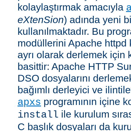
kolaylaştırmak amacıyla
eXtenSion
) adında yeni b
kullanılmaktadır. Bu pro
modüllerini Apache httpd
ayrı olarak derlemek için ku
basittir: Apache HTTP Su
DSO dosyalarını derlemek
bağımlı derleyici ve ilintil
programının içine k
apxs
ile kurulum sır
install
C başlık dosyaları da kur