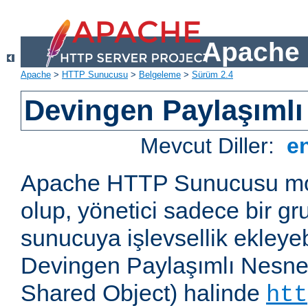
Apache 
Apache
>
HTTP Sunucusu
>
Belgeleme
>
Sürüm 2.4
Devingen Paylaşımlı
Mevcut Diller:
e
Apache HTTP Sunucusu mod
olup, yönetici sadece bir g
sunucuya işlevsellik ekleyebi
Devingen Paylaşımlı Nesne
Shared Object) halinde
htt