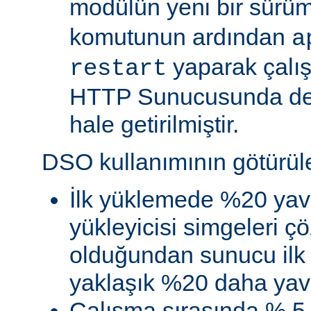
modülün yeni bir sürü
komutunun ardından
a
yaparak çalı
restart
HTTP Sunucusunda de
hale getirilmiştir.
DSO kullanımının götürüler
İlk yüklemede %20 yav
yükleyicisi simgeleri
olduğundan sunucu ilk 
yaklaşık %20 daha yava
Çalışma sırasında % 5