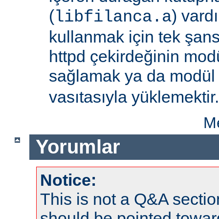
(
) vard
libfilanca.a
kullanmak için tek şan
httpd çekirdeğinin modü
sağlamak ya da modü
vasıtasıyla yüklemektir.
Me
Yorumlar
Notice:
This is not a Q&A sect
should be pointed towar