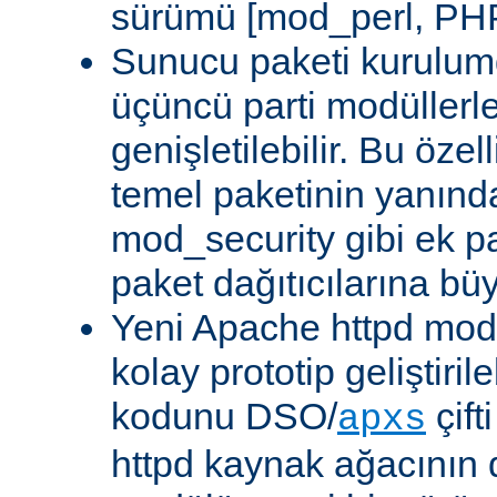
sürümü [mod_perl, PHP
Sunucu paketi kurulum
üçüncü parti modüllerl
genişletilebilir. Bu özel
temel paketinin yanın
mod_security gibi ek pa
paket dağıtıcılarına bü
Yeni Apache httpd modü
kolay prototip geliştiri
kodunu DSO/
çift
apxs
httpd kaynak ağacının 