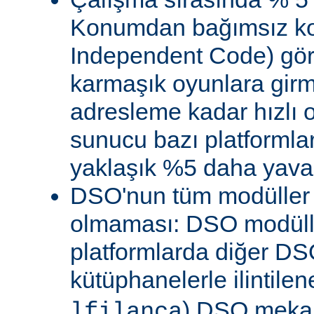
Konumdan bağımsız kod
Independent Code) göre
karmaşık oyunlara gir
adresleme kadar hızlı
sunucu bazı platformla
yaklaşık %5 daha yavaş 
DSO'nun tüm modüller 
olmaması: DSO modülle
platformlarda diğer DS
kütüphanelerle ilintile
) DSO meka
lfilanca