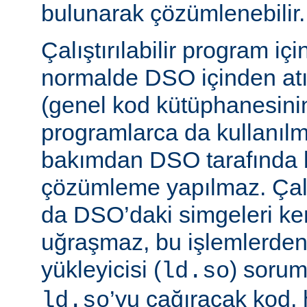
bulunarak çözümlenebilir.
Çalıştırılabilir program iç
normalde DSO içinden atı
(genel kod kütüphanesini
programlarca da kullanılm
bakımdan DSO tarafında b
çözümleme yapılmaz. Çalış
da DSO’daki simgeleri k
uğraşmaz, bu işlemlerde
yükleyicisi (
) sorum
ld.so
’yu çağıracak kod, he
ld.so