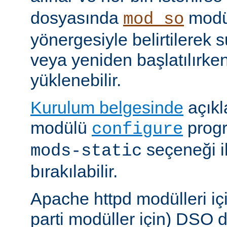
dosyasında
modü
mod_so
yönergesiyle belirtilerek 
veya yeniden başlatılırk
yüklenebilir.
Kurulum belgesinde
açıkl
modülü
prog
configure
seçeneği i
mods-static
bırakılabilir.
Apache httpd modülleri içi
parti modüller için) DSO d