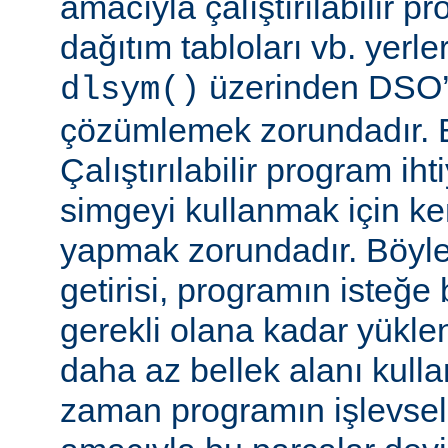
amacıyla çalıştırılabilir 
dağıtım tabloları vb. yerl
üzerinden DSO’d
dlsym()
çözümlemek zorundadır. B
Çalıştırılabilir program i
simgeyi kullanmak için k
yapmak zorundadır. Böyl
getirisi, programın isteğe 
gerekli olana kadar yükl
daha az bellek alanı kullan
zaman programın işlevsell