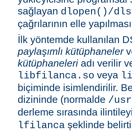
sağlayan
dlopen()/dls
çağrılarının elle yapılması
İlk yöntemde kullanılan 
paylaşımlı kütüphaneler
v
kütüphaneleri
adı verilir 
veya
libfilanca.so
l
biçiminde isimlendirilir. Be
dizininde (normalde
/usr
derleme sırasında ilintil
şeklinde belirtil
lfilanca