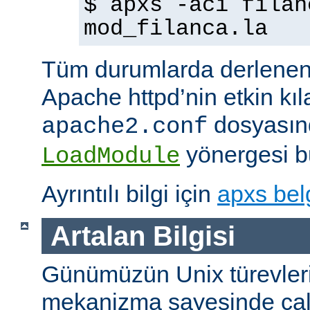
$ apxs -aci filan
mod_filanca.la
Tüm durumlarda derlenen
Apache httpd’nin etkin kıl
dosyasınd
apache2.conf
yönergesi bu
LoadModule
Ayrıntılı bilgi için
apxs bel
Artalan Bilgisi
Günümüzün Unix türevleri
mekanizma sayesinde çalışt