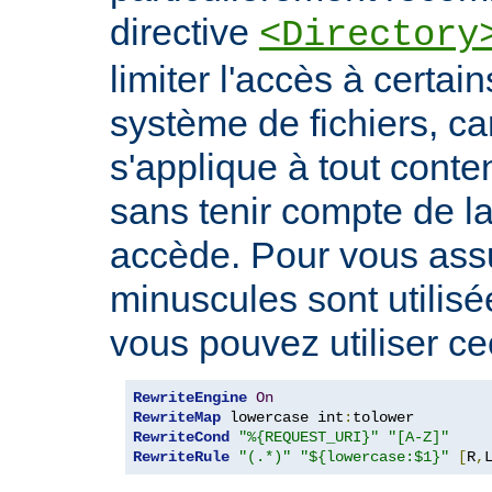
directive
<Directory
limiter l'accès à certa
système de fichiers, car
s'applique à tout conte
sans tenir compte de l
accède. Pour vous ass
minuscules sont utilis
vous pouvez utiliser cec
RewriteEngine
On
RewriteMap
 lowercase int
:
RewriteCond
"%{REQUEST_URI}"
"[A-Z]"
RewriteRule
"(.*)"
"${lowercase:$1}"
[
R
,