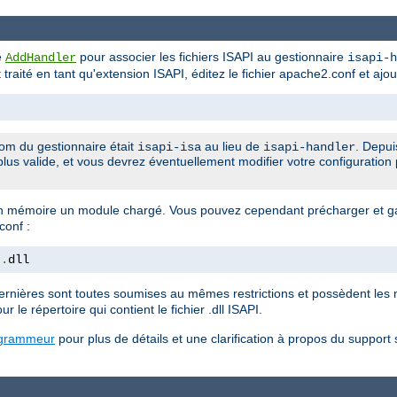
ve
pour associer les fichiers ISAPI au gestionnaire
AddHandler
isapi-h
it traité en tant qu'extension ISAPI, éditez le fichier apache2.conf et ajou
om du gestionnaire était
au lieu de
. Depui
isapi-isa
isapi-handler
plus valide, et vous devrez éventuellement modifier votre configuration 
 mémoire un module chargé. Vous pouvez cependant précharger et ga
conf :
t
.
dll
rnières sont toutes soumises au mêmes restrictions et possèdent les 
ur le répertoire qui contient le fichier .dll ISAPI.
ogrammeur
pour plus de détails et une clarification à propos du support 