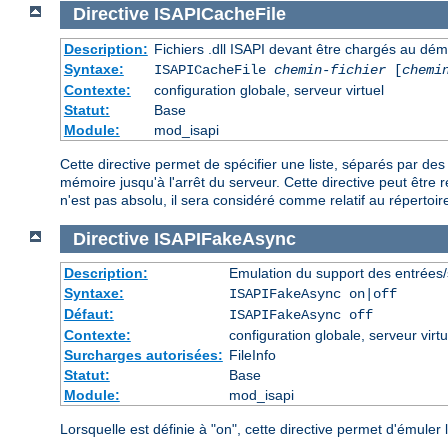
Directive
ISAPICacheFile
Description:
Fichiers .dll ISAPI devant être chargés au dé
Syntaxe:
ISAPICacheFile
chemin-fichier
[
chemi
Contexte:
configuration globale, serveur virtuel
Statut:
Base
Module:
mod_isapi
Cette directive permet de spécifier une liste, séparés par d
mémoire jusqu'à l'arrêt du serveur. Cette directive peut être r
n'est pas absolu, il sera considéré comme relatif au répertoire
Directive
ISAPIFakeAsync
Description:
Emulation du support des entrées/
Syntaxe:
ISAPIFakeAsync on|off
Défaut:
ISAPIFakeAsync off
Contexte:
configuration globale, serveur virtu
Surcharges autorisées:
FileInfo
Statut:
Base
Module:
mod_isapi
Lorsquelle est définie à "on", cette directive permet d'émule