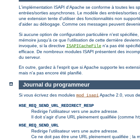
L'implémentation ISAPI d'Apache se conforme à toutes les spéc
entrées/sorties asynchrones. Le modèle des entrées/sorties d'
une extension tente d'utiliser des fonctionnalités non suppo
d'aider au débogage. Comme ces messages peuvent devenir e
Si aucune option de configuration particulière n'est spécifiée
mémoire jusqu'à ce que l'utilisation de cette dernière devien
invoquée, si la directive
n'a pas été spécifi
ISAPICacheFile
efficace. De nombreux modules ISAPI présentent des incompati
du serveur.
En outre, gardez à l'esprit que si Apache supporte les extensi
mais n'a pas encore été planifié.
Journal du programmeur
Si vous écrivez des modules
Apache 2.0, vous de
mod_isapi
HSE_REQ_SEND_URL_REDIRECT_RESP
Redirige l'utilisateur vers une autre adresse.
Il doit s'agir d'une URL pleinement qualifiée (comme
h
HSE_REQ_SEND_URL
Redirige l'utilisateur vers une autre adresse.
Ce ne doit pas être une URL pleinement qualifiée ; la 