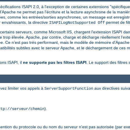
ifications ISAPI 2.0, à l'exception de certaines extensions "spécifiques
Apache ne permet pas l'écriture et la lecture asynchrone de la manière 
rtées, comme les entrées/sorties asynchrones, un message est enregistré
nvahissants, la directive
permet de filt
ISAPILogNotSupported Off
, certains serveurs, comme Microsoft IIS, chargent l'extension ISAPI da
ne trop élevée. Apache, par contre, charge et décharge réellement l'exte
ée. Ce n'est pas très performant, mais le modèle de mémoire d'Apache f
bilités subtiles avec le serveur Apache, et le déchargement de ces mo
ons ISAPI, il
ne supporte pas les filtres ISAPI
. Le support des filtres 
vez limiter vos appels à
aux directives suiva
ServerSupportFunction
).
ttp://serveur/chemin
mention du protocole ou du nom du serveur n'est pas autorisée (par exe