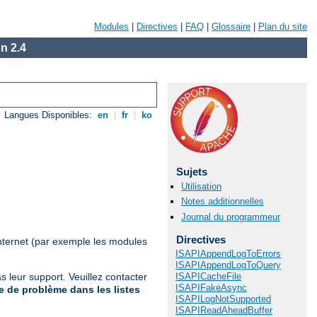
Modules
|
Directives
|
FAQ
|
Glossaire
|
Plan du site
n 2.4
Langues Disponibles:
en
|
fr
|
ko
Sujets
Utilisation
Notes additionnelles
Journal du programmeur
Directives
nternet (par exemple les modules
ISAPIAppendLogToErrors
ISAPIAppendLogToQuery
ISAPICacheFile
 leur support. Veuillez contacter
ISAPIFakeAsync
 de problème dans les listes
ISAPILogNotSupported
ISAPIReadAheadBuffer