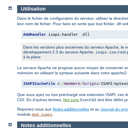
Utilisation
Dans le fichier de configuration du serveur, utilisez la directi
leur nom de fichier. Pour faire en sorte que tout fichier .dll so
AddHandler
 isapi-handler 
.
dll
Dans les versions plus anciennes du serveur Apache, le n
développement 2.3 du serveur Apache,
n'est 
isapi-isa
à la place.
Le serveur Apache ne propose aucun moyen de conserver en
mémoire en utilisant la syntaxe suivante dans votre apache2.
ISAPICacheFile
 c
:/
WebWork
/
Scripts
/
ISAPI
/
mytes
Que vous ayez ou non préchargé une extension ISAPI, ces de
CGI. En d'autres termes,
doit être défini po
Options
ExecCGI
Reportez-vous aux
Notes additionnelles
et au
Journal du pr
module
.
mod_isapi
Notes additionnelles