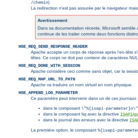
).
/chemin
La redirection n'est pas assurée par le navigateur mai
Avertissement
Dans sa documentation récente, Microsoft semble av
continue de les traiter comme deux fonctions disti
HSE_REQ_SEND_RESPONSE_HEADER
Apache accepte un corps de réponse après l'en-tête s'i
têtes. Ce corps ne doit pas contenir de caractères NU
HSE_REQ_DONE_WITH_SESSION
Apache considère ceci comme sans objet, car la sessio
HSE_REQ_MAP_URL_TO_PATH
Apache va traduire un nom virtuel en nom physique.
HSE_APPEND_LOG_PARAMETER
Ce paramètre peut intervenir dans un de ces journaux 
dans le composant
\"%{isapi-parameter}n\"
dans le composant
avec la directive
%q
ISAPIAp
dans le journal des erreurs avec la directive
ISA
La première option, le composant
%{isapi-paramete