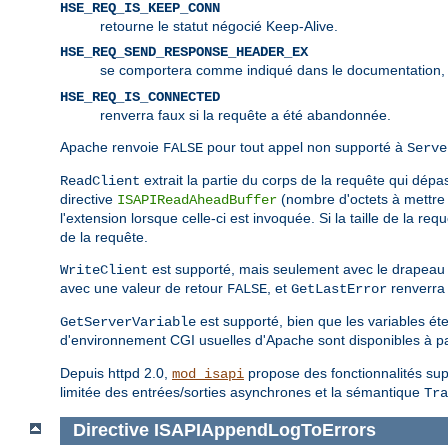
HSE_REQ_IS_KEEP_CONN
retourne le statut négocié Keep-Alive.
HSE_REQ_SEND_RESPONSE_HEADER_EX
se comportera comme indiqué dans le documentation,
HSE_REQ_IS_CONNECTED
renverra faux si la requête a été abandonnée.
Apache renvoie
pour tout appel non supporté à
FALSE
Serve
extrait la partie du corps de la requête qui dépass
ReadClient
directive
(nombre d'octets à mettre 
ISAPIReadAheadBuffer
l'extension lorsque celle-ci est invoquée. Si la taille de la re
de la requête.
est supporté, mais seulement avec le drapea
WriteClient
avec une valeur de retour
, et
renverra 
FALSE
GetLastError
est supporté, bien que les variables ét
GetServerVariable
d'environnement CGI usuelles d'Apache sont disponibles à pa
Depuis httpd 2.0,
propose des fonctionnalités supp
mod_isapi
limitée des entrées/sorties asynchrones et la sémantique
Tra
Directive
ISAPIAppendLogToErrors