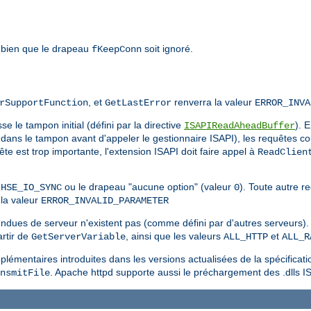
 bien que le drapeau
soit ignoré.
fKeepConn
, et
renverra la valeur
rSupportFunction
GetLastError
ERROR_INVA
e le tampon initial (défini par la directive
). 
ISAPIReadAheadBuffer
dans le tampon avant d'appeler le gestionnaire ISAPI), les requêtes co
quête est trop importante, l'extension ISAPI doit faire appel à
ReadClien
u
ou le drapeau "aucune option" (valeur
). Toute autre 
HSE_IO_SYNC
0
la valeur
ERROR_INVALID_PARAMETER
endues de serveur n'existent pas (comme défini par d'autres serveurs). 
rtir de
, ainsi que les valeurs
et
GetServerVariable
ALL_HTTP
ALL_R
lémentaires introduites dans les versions actualisées de la spécificati
. Apache httpd supporte aussi le préchargement des .dlls I
nsmitFile