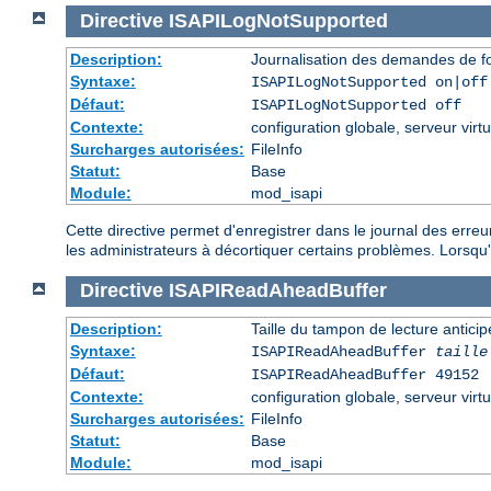
Directive
ISAPILogNotSupported
Description:
Journalisation des demandes de fo
Syntaxe:
ISAPILogNotSupported on|off
Défaut:
ISAPILogNotSupported off
Contexte:
configuration globale, serveur virtu
Surcharges autorisées:
FileInfo
Statut:
Base
Module:
mod_isapi
Cette directive permet d'enregistrer dans le journal des erre
les administrateurs à décortiquer certains problèmes. Lorsqu'el
Directive
ISAPIReadAheadBuffer
Description:
Taille du tampon de lecture antic
Syntaxe:
ISAPIReadAheadBuffer
taille
Défaut:
ISAPIReadAheadBuffer 49152
Contexte:
configuration globale, serveur virtu
Surcharges autorisées:
FileInfo
Statut:
Base
Module:
mod_isapi