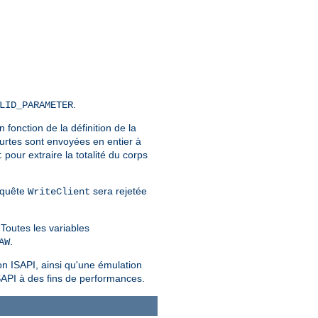
.
LID_PARAMETER
En fonction de la définition de la
urtes sont envoyées en entier à
pour extraire la totalité du corps
t
requête
sera rejetée
WriteClient
Toutes les variables
.
AW
on ISAPI, ainsi qu'une émulation
SAPI à des fins de performances.