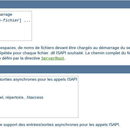
marrage
n-fichier
] ...
es espaces, de noms de fichiers devant être chargés au démarrage du se
épétée pour chaque fichier .dll ISAPI souhaité. Le chemin complet du fich
 défini par la directive
.
ServerRoot
sorties asynchrones pour les appels ISAPI
el, répertoire, .htaccess
r le support des entrées/sorties asynchrones pour les appels ISAPI.