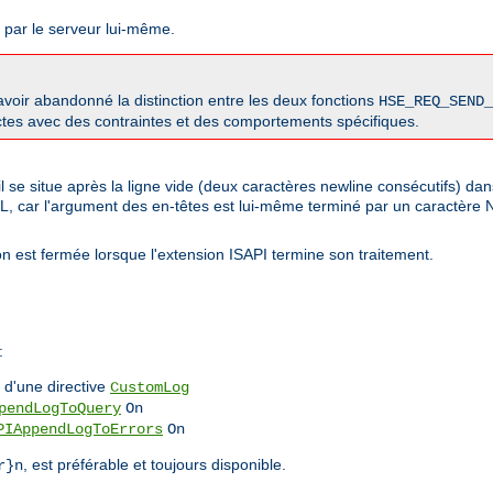
s par le serveur lui-même.
oir abandonné la distinction entre les deux fonctions
HSE_REQ_SEND_
nctes avec des contraintes et des comportements spécifiques.
l se situe après la ligne vide (deux caractères newline consécutifs) da
LL, car l'argument des en-têtes est lui-même terminé par un caractère
n est fermée lorsque l'extension ISAPI termine son traitement.
:
d'une directive
CustomLog
pendLogToQuery
On
PIAppendLogToErrors
On
, est préférable et toujours disponible.
r}n