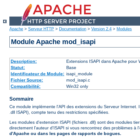
Apache
>
Serveur HTTP
>
Documentation
>
Version 2.4
>
Modules
Module Apache mod_isapi
Description:
Extensions ISAPI dans Apache pour
Statut:
Base
Identificateur de Module:
isapi_module
Fichier Source:
mod_isapi.c
Compatibilité:
Win32 only
Sommaire
Ce module implémente l'API des extensions du Serveur Internet. 
.dll ISAPI), compte tenu des restrictions spécifiées.
Les modules d'extension ISAPI (fichiers .dll) sont des modules tie
directement l'auteur d'ISAPI si vous rencontrez des problèmes à l
d'Apache ou dans les pages de rapports de bogues.