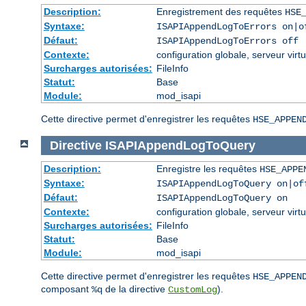
Description:
Enregistrement des requêtes
HSE
Syntaxe:
ISAPIAppendLogToErrors on|o
Défaut:
ISAPIAppendLogToErrors off
Contexte:
configuration globale, serveur virtu
Surcharges autorisées:
FileInfo
Statut:
Base
Module:
mod_isapi
Cette directive permet d'enregistrer les requêtes
HSE_APPEN
Directive
ISAPIAppendLogToQuery
Description:
Enregistre les requêtes
HSE_APPE
Syntaxe:
ISAPIAppendLogToQuery on|of
Défaut:
ISAPIAppendLogToQuery on
Contexte:
configuration globale, serveur virtu
Surcharges autorisées:
FileInfo
Statut:
Base
Module:
mod_isapi
Cette directive permet d'enregistrer les requêtes
HSE_APPEN
composant
de la directive
).
%q
CustomLog