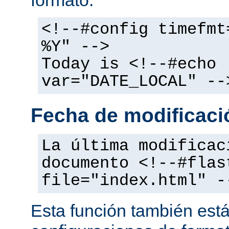
<!--#config timefmt
%Y" -->
Today is <!--#echo
var="DATE_LOCAL" --
Fecha de modificació
La última modificac
documento <!--#flas
file="index.html" -
Esta función también está