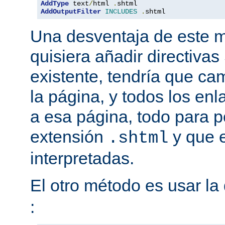
AddType
 text
/
html 
.
AddOutputFilter
INCLUDES
.
shtml
Una desventaja de este m
quisiera añadir directiva
existente, tendría que ca
la página, y todos los en
a esa página, todo para p
extensión
y que e
.shtml
interpretadas.
El otro método es usar la 
: