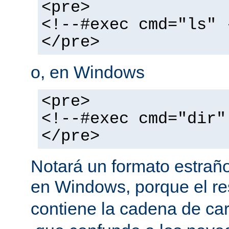
<pre>
<!--#exec cmd="ls" 
</pre>
o, en Windows
<pre>
<!--#exec cmd="dir"
</pre>
Notará un formato estraño
en Windows, porque el r
contiene la cadena de car