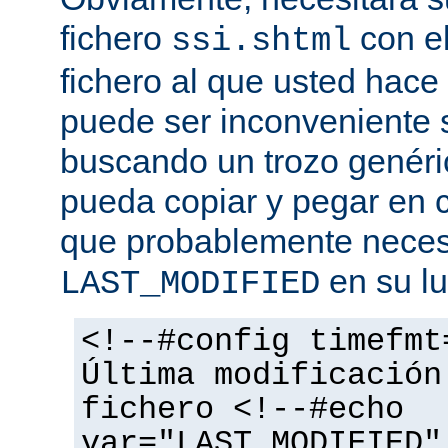
fichero
con el
ssi.shtml
fichero al que usted hace 
puede ser inconveniente s
buscando un trozo genéri
pueda copiar y pegar en c
que probablemente necesi
en su lu
LAST_MODIFIED
<!--#config timefmt
Última modificación
fichero <!--#echo
var="LAST_MODIFIED"