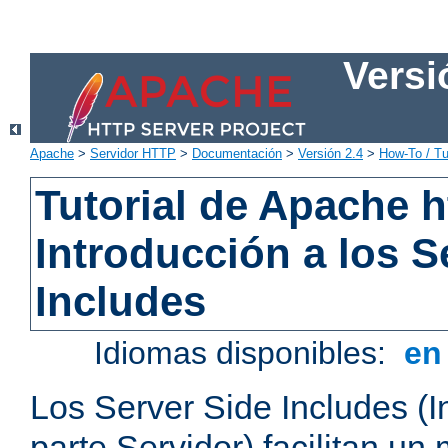
Versi
Apache
>
Servidor HTTP
>
Documentación
>
Versión 2.4
>
How-To / Tu
Tutorial de Apache h
Introducción a los S
Includes
Idiomas disponibles:
e
Los Server Side Includes (I
parte Servidor) facilitan un